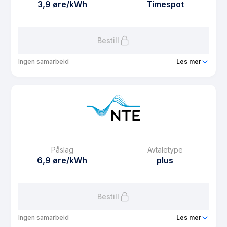
3,9 øre/kWh
Timespot
Bestill
Ingen samarbeid
Les mer
Produkt
Bli'Spot
Prisgaranti
6 mnd
eFaktura gebyr
12.5 kr
Månedspris
29 kr/mnd
Påslag
Avtaletype
Avtaletype
Timespot
6,9 øre/kWh
plus
Les mer om Bli'Spot
Bestill
Ingen samarbeid
Les mer