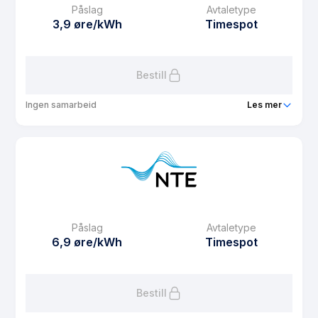
Påslag
Avtaletype
Avtaletype
plus
3,9 øre/kWh
Timespot
Les mer om Spotpris agrol pluss
Bestill
Ingen samarbeid
Les mer
Produkt
Blispot
Prisgaranti
6 mnd
eFaktura gebyr
12.5 kr
Månedspris
29 kr/mnd
Påslag
Avtaletype
Avtaletype
Timespot
6,9 øre/kWh
Timespot
Les mer om Blispot
Bestill