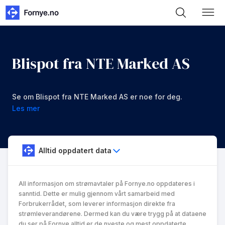
Blispot fra NTE Marked AS
Se om Blispot fra NTE Marked AS er noe for deg.
Les mer
Alltid oppdatert data
All informasjon om strømavtaler på Fornye.no oppdateres i
sanntid. Dette er mulig gjennom vårt samarbeid med
Forbrukerrådet, som leverer informasjon direkte fra
strømleverandørene. Dermed kan du være trygg på at dataene
du ser på Fornye alltid er de nyeste og mest oppdaterte.