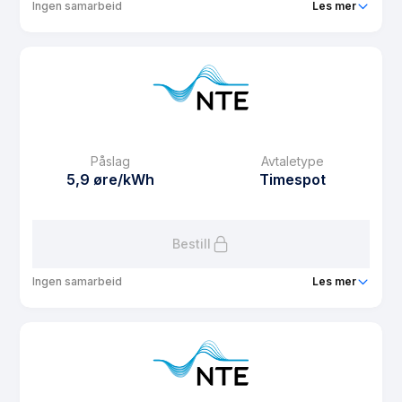
Ingen samarbeid
Les mer
Produkt
Spotpris
Prisgaranti
1 mnd
eFaktura gebyr
12.5 kr
Månedspris
69 kr/mnd
Påslag
Avtaletype
Avtaletype
Timespot
5,9 øre/kWh
Timespot
Les mer om Spotpris
Bestill
Ingen samarbeid
Les mer
Produkt
Spotpris uten fastbeløp
Prisgaranti
6 mnd
eFaktura gebyr
12.5 kr