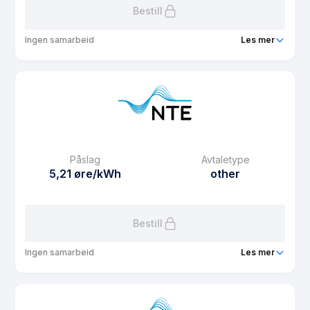
Bestill
Ingen samarbeid
Les mer
Produkt
Spotpris Agrol
Prisgaranti
1 mnd
eFaktura gebyr
12.5 kr
Månedspris
12.5 kr/mnd
Påslag
Avtaletype
Avtaletype
Timespot
5,21 øre/kWh
other
Les mer om Spotpris Agrol
Bestill
Ingen samarbeid
Les mer
Produkt
NTE PowerSpot
Prisgaranti
1 mnd