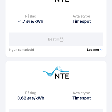
eFaktura gebyr
12.5 kr
Månedspris
39 kr/mnd
Påslag
Avtaletype
Avtaletype
fixed
-1,7 øre/kWh
Timespot
Les mer om Fastpris 3 år
Bestill
Ingen samarbeid
Les mer
Produkt
Webspot
Prisgaranti
6 mnd
eFaktura gebyr
12.5 kr
Månedspris
0 kr/mnd
Påslag
Avtaletype
Avtaletype
Timespot
3,62 øre/kWh
Timespot
Les mer om Webspot