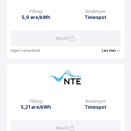
Månedspris
0 kr/mnd
Påslag
Avtaletype
Avtaletype
Timespot
5,9 øre/kWh
Timespot
Les mer om Spotpris uten fastbeløp
Bestill
Ingen samarbeid
Les mer
Produkt
Spotpris (privat standard)
Prisgaranti
1 mnd
eFaktura gebyr
12.5 kr
Månedspris
49 kr/mnd
Påslag
Avtaletype
Avtaletype
Timespot
5,21 øre/kWh
Timespot
Les mer om Spotpris (privat standard)
Bestill