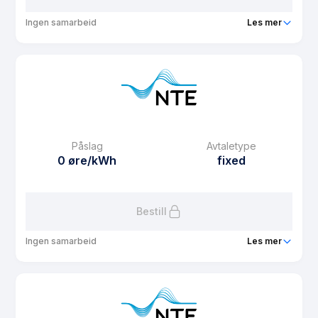
Ingen samarbeid
Les mer
Produkt
Boligbyggelaget Midt
Prisgaranti
1 mnd
eFaktura gebyr
12.5 kr
Månedspris
19 kr/mnd
Påslag
Avtaletype
Avtaletype
Timespot
0 øre/kWh
fixed
Les mer om Boligbyggelaget Midt
Bestill
Ingen samarbeid
Les mer
Produkt
Fastpris 3 år
Prisgaranti
1 mnd