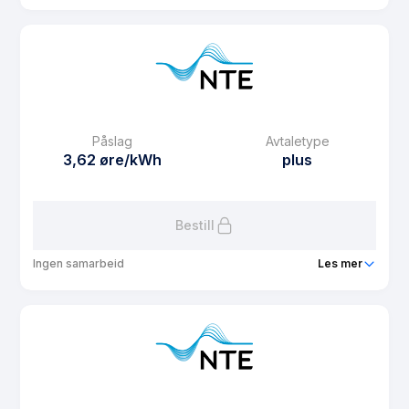
Produkt
Spotpris PLUSS
Prisgaranti
1 mnd
eFaktura gebyr
12.5 kr
Månedspris
69 kr/mnd
Påslag
Avtaletype
Avtaletype
plus
3,62 øre/kWh
plus
Les mer om Spotpris PLUSS
Bestill
Ingen samarbeid
Les mer
Produkt
Spotpris agrol pluss
Prisgaranti
1 mnd
eFaktura gebyr
12.5 kr
Månedspris
12.5 kr/mnd