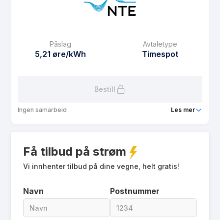
eFaktura gebyr
12.5 kr
Månedspris
42 kr/mnd
Påslag
Avtaletype
Avtaletype
other
5,21 øre/kWh
Timespot
Les mer om NTE PowerSpot
Bestill
Ingen samarbeid
Les mer
Produkt
Spotpris Risvollan
Få tilbud på strøm
Prisgaranti
1 mnd
eFaktura gebyr
Vi innhenter tilbud på dine vegne, helt gratis!
12.5 kr
Månedspris
29 kr/mnd
Navn
Postnummer
Avtaletype
Timespot
Les mer om Spotpris Risvollan