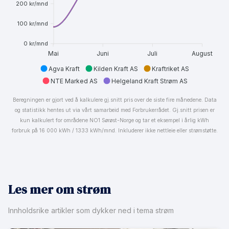
200 kr/mnd
100 kr/mnd
0 kr/mnd
Mai
Juni
Juli
August
Agva Kraft
Kilden Kraft AS
Kraftriket AS
NTE Marked AS
Helgeland Kraft Strøm AS
Beregningen er gjort ved å kalkulere gj.snitt pris over de siste fire månedene. Data
og statistikk hentes ut via vårt samarbeid med Forbrukerrådet. Gj.snitt prisen er
kun kalkulert for områdene NO1 Sørøst-Norge og tar et eksempel i årlig kWh
forbruk på 16 000 kWh / 1333 kWh/mnd. Inkluderer ikke nettleie eller strømstøtte.
Les mer om strøm
Innholdsrike artikler som dykker ned i tema strøm