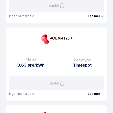
Bestill
Ingen samarbeid
Les mer
Produkt
OMT Strøm spot
Prisgaranti
1 mnd
eFaktura gebyr
7.5 kr
Månedspris
39 kr/mnd
Påslag
Avtaletype
Avtaletype
Timespot
3,63 øre/kWh
Timespot
Les mer om OMT Strøm spot
Bestill
Ingen samarbeid
Les mer
Produkt
Vestbo strøm spot