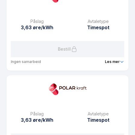
eFaktura gebyr
7.5 kr
Månedspris
39 kr/mnd
Påslag
Avtaletype
Avtaletype
Timespot
3,63 øre/kWh
Timespot
Les mer om Bate Spot
Bestill
Ingen samarbeid
Les mer
Produkt
NOBL strøm spot
Prisgaranti
1 mnd
eFaktura gebyr
7.5 kr
Månedspris
39 kr/mnd
Påslag
Avtaletype
Avtaletype
Timespot
3,63 øre/kWh
Timespot
Les mer om NOBL strøm spot