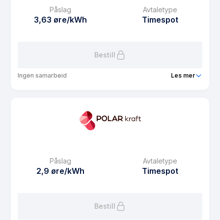
Påslag
Avtaletype
3,63 øre/kWh
Timespot
Bestill
Ingen samarbeid
Les mer
Produkt
Eiendomsstrøm Spot
Prisgaranti
1 mnd
eFaktura gebyr
7.5 kr
Månedspris
39 kr/mnd
Påslag
Avtaletype
Avtaletype
Timespot
2,9 øre/kWh
Timespot
Les mer om Eiendomsstrøm Spot
Bestill