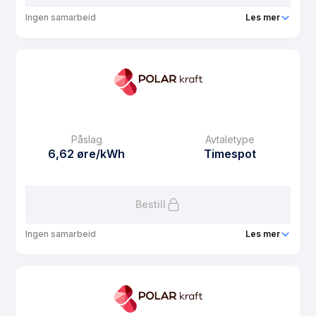
Ingen samarbeid
Les mer
Produkt
Polar Spot
Prisgaranti
1 mnd
eFaktura gebyr
7.5 kr
Månedspris
68.75 kr/mnd
Påslag
Avtaletype
Avtaletype
Timespot
6,62 øre/kWh
Timespot
Les mer om Polar Spot
Bestill
Ingen samarbeid
Les mer
Produkt
Polar Spot Mobil
Prisgaranti
1 mnd
eFaktura gebyr
7.5 kr