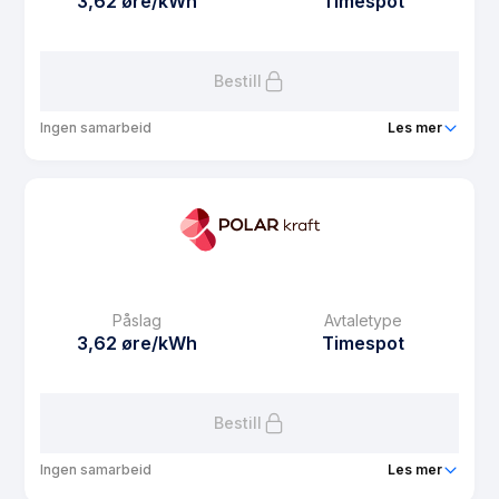
3,62 øre/kWh
Timespot
Les mer om Usbl strøm spot
Bestill
Ingen samarbeid
Les mer
Produkt
MEF Strøm Spot
Prisgaranti
1 mnd
eFaktura gebyr
7.5 kr
Månedspris
48.75 kr/mnd
Påslag
Avtaletype
Avtaletype
Timespot
3,62 øre/kWh
Timespot
Les mer om MEF Strøm Spot
Bestill
Ingen samarbeid
Les mer