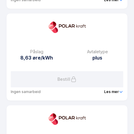
Produkt
Polar Spot Fordel
Prisgaranti
1 mnd
eFaktura gebyr
7.5 kr
Månedspris
55 kr/mnd
Påslag
Avtaletype
Avtaletype
Timespot
8,63 øre/kWh
plus
Les mer om Polar Spot Fordel
Bestill
Ingen samarbeid
Les mer
Produkt
Plusskundeavtale med solkonto
Prisgaranti
1 mnd
eFaktura gebyr
7.5 kr