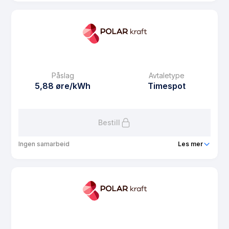
Produkt
Neso Spot
Prisgaranti
1 mnd
eFaktura gebyr
7.5 kr
Månedspris
48.75 kr/mnd
Påslag
Avtaletype
Avtaletype
Timespot
5,88 øre/kWh
Timespot
Les mer om Neso Spot
Bestill
Ingen samarbeid
Les mer
Produkt
Luftambulansestrøm spot
Prisgaranti
1 mnd
eFaktura gebyr
7.5 kr
Månedspris
68.75 kr/mnd