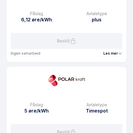
Månedspris
39 kr/mnd
Påslag
Avtaletype
Avtaletype
Timespot
6,12 øre/kWh
plus
Les mer om Bosør Strøm
Bestill
Ingen samarbeid
Les mer
Produkt
Solstrøm
Prisgaranti
1 mnd
eFaktura gebyr
7.5 kr
Månedspris
68.75 kr/mnd
Påslag
Avtaletype
Avtaletype
plus
5 øre/kWh
Timespot
Les mer om Solstrøm
Bestill