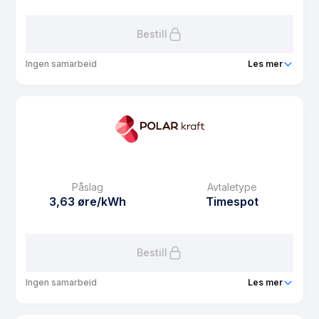
Les mer om Søbo strøm spot
Bestill
Ingen samarbeid
Les mer
Produkt
Vansjø BBL strøm spot
Prisgaranti
1 mnd
eFaktura gebyr
7.5 kr
Månedspris
39 kr/mnd
Påslag
Avtaletype
Avtaletype
Timespot
3,63 øre/kWh
Timespot
Les mer om Vansjø BBL strøm spot
Bestill
Ingen samarbeid
Les mer
Produkt
Medlemsstrøm spot