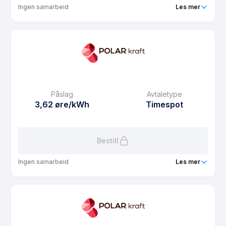
Ingen samarbeid
Les mer
Produkt
Eiendonsstrøm Spot
Prisgaranti
1 mnd
eFaktura gebyr
7.5 kr
Månedspris
31.2 kr/mnd
Påslag
Avtaletype
Avtaletype
Timespot
3,62 øre/kWh
Timespot
Les mer om Eiendonsstrøm Spot
Bestill
Ingen samarbeid
Les mer
Produkt
Bosør Strøm
Prisgaranti
1 mnd
eFaktura gebyr
7.5 kr