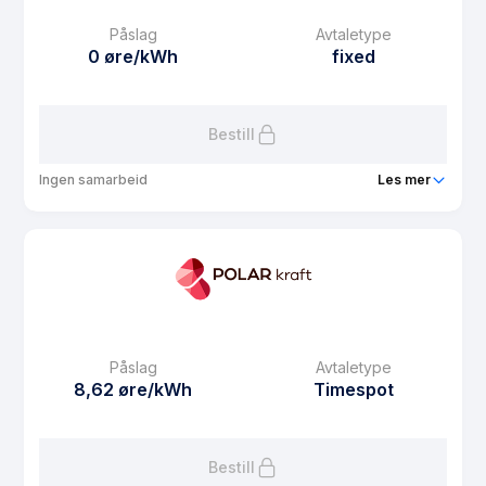
Månedspris
68.75 kr/mnd
Påslag
Avtaletype
Avtaletype
plus
0 øre/kWh
fixed
Les mer om Plusskundeavtale med solkonto
Bestill
Ingen samarbeid
Les mer
Produkt
Polar Fastpris 1 år
Prisgaranti
0 mnd
eFaktura gebyr
7.5 kr
Månedspris
68.75 kr/mnd
Påslag
Avtaletype
Avtaletype
fixed
8,62 øre/kWh
Timespot
Les mer om Polar Fastpris 1 år
Bestill