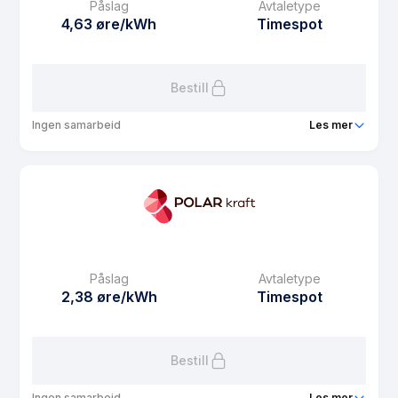
Påslag
Avtaletype
Avtaletype
Timespot
4,63 øre/kWh
Timespot
Les mer om Luftambulansestrøm spot
Bestill
Ingen samarbeid
Les mer
Produkt
Idrettsstrøm Spot
Prisgaranti
1 mnd
eFaktura gebyr
7.5 kr
Månedspris
69 kr/mnd
Påslag
Avtaletype
Avtaletype
Timespot
2,38 øre/kWh
Timespot
Les mer om Idrettsstrøm Spot
Bestill
Ingen samarbeid
Les mer