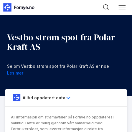
Vestbo strøm spot fra Polar
Kraft AS
Se om Vestbo strøm spot fra Polar Kraft AS er noe
for deg.
Les mer
Alltid oppdatert data
All informasjon om strømavtaler på Fornye.no oppdateres i
sanntid. Dette er mulig gjennom vårt samarbeid med
Forbrukerrådet, som leverer informasjon direkte fra