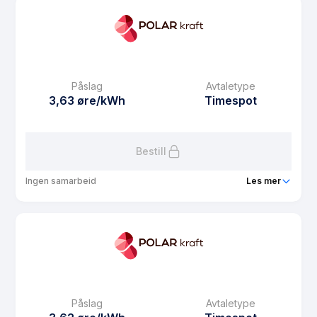
Prisgaranti
1 mnd
eFaktura gebyr
7.5 kr
Månedspris
39 kr/mnd
Påslag
Avtaletype
Avtaletype
Timespot
3,63 øre/kWh
Timespot
Les mer om Medlemsstrøm spot
Bestill
Ingen samarbeid
Les mer
Produkt
Usbl strøm spot
Prisgaranti
1 mnd
eFaktura gebyr
7.5 kr
Månedspris
29 kr/mnd
Påslag
Avtaletype
Avtaletype
Timespot