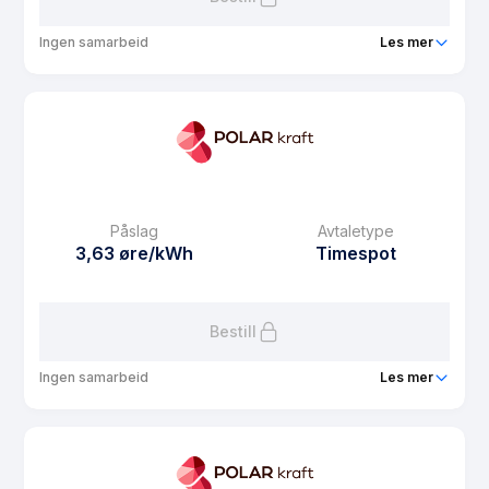
Ingen samarbeid
Les mer
Produkt
Varmepumpestrøm
Prisgaranti
1 mnd
eFaktura gebyr
7.5 kr
Månedspris
0 kr/mnd
Påslag
Avtaletype
Avtaletype
Timespot
3,63 øre/kWh
Timespot
Les mer om Varmepumpestrøm
Bestill
Ingen samarbeid
Les mer
Produkt
Bate Spot
Prisgaranti
1 mnd