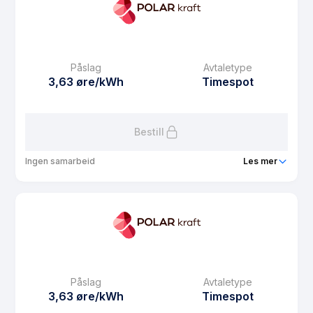
Prisgaranti
1 mnd
eFaktura gebyr
7.5 kr
Månedspris
39 kr/mnd
Påslag
Avtaletype
Avtaletype
Timespot
3,63 øre/kWh
Timespot
Les mer om Vestbo strøm spot
Bestill
Ingen samarbeid
Les mer
Produkt
Søbo strøm spot
Prisgaranti
1 mnd
eFaktura gebyr
7.5 kr
Månedspris
39 kr/mnd
Påslag
Avtaletype
Avtaletype
Timespot
3,63 øre/kWh
Timespot