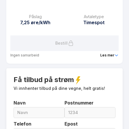
Månedspris
0 kr/mnd
Påslag
Avtaletype
Avtaletype
Timespot
7,25 øre/kWh
Timespot
Les mer om Polar Spot Mobil
Bestill
Ingen samarbeid
Les mer
Produkt
Polar Spot Lavpris
Få tilbud på strøm
Prisgaranti
1 mnd
eFaktura gebyr
Vi innhenter tilbud på dine vegne, helt gratis!
7.5 kr
Månedspris
75 kr/mnd
Navn
Postnummer
Avtaletype
Timespot
Les mer om Polar Spot Lavpris
Telefon
Epost