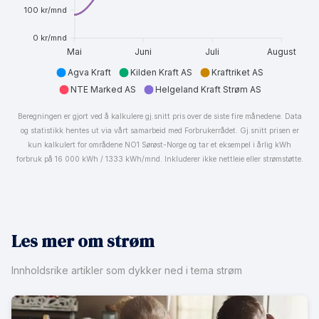
100 kr/mnd
0 kr/mnd
Mai
Juni
Juli
August
Agva Kraft
Kilden Kraft AS
Kraftriket AS
NTE Marked AS
Helgeland Kraft Strøm AS
Beregningen er gjort ved å kalkulere gj.snitt pris over de siste fire månedene. Data
og statistikk hentes ut via vårt samarbeid med Forbrukerrådet. Gj.snitt prisen er
kun kalkulert for områdene NO1 Sørøst-Norge og tar et eksempel i årlig kWh
forbruk på 16 000 kWh / 1333 kWh/mnd. Inkluderer ikke nettleie eller strømstøtte.
Les mer om strøm
Innholdsrike artikler som dykker ned i tema strøm