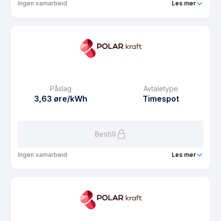
Ingen samarbeid
Les mer
Produkt
Varmepumpestrøm
Prisgaranti
1 mnd
eFaktura gebyr
7.5 kr
Månedspris
0 kr/mnd
Påslag
Avtaletype
Avtaletype
Timespot
3,63 øre/kWh
Timespot
Les mer om Varmepumpestrøm
Bestill
Ingen samarbeid
Les mer
Produkt
Bate Spot
Prisgaranti
1 mnd
eFaktura gebyr
7.5 kr