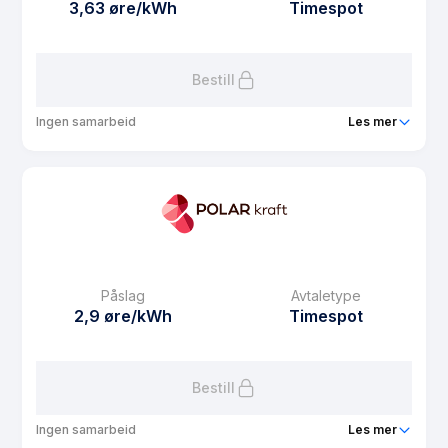
3,63 øre/kWh
Timespot
Bestill
Ingen samarbeid
Les mer
Produkt
Eiendomsstrøm Spot
Prisgaranti
1 mnd
eFaktura gebyr
7.5 kr
Månedspris
39 kr/mnd
Påslag
Avtaletype
Avtaletype
Timespot
2,9 øre/kWh
Timespot
Les mer om Eiendomsstrøm Spot
Bestill
Ingen samarbeid
Les mer