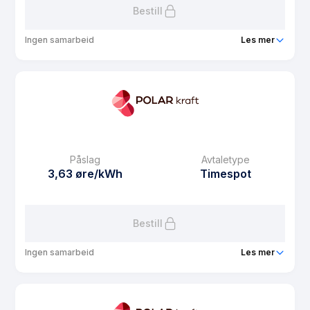
Bestill
Ingen samarbeid
Les mer
Produkt
Vansjø BBL strøm spot
Prisgaranti
1 mnd
eFaktura gebyr
7.5 kr
Månedspris
39 kr/mnd
Påslag
Avtaletype
Avtaletype
Timespot
3,63 øre/kWh
Timespot
Les mer om Vansjø BBL strøm spot
Bestill
Ingen samarbeid
Les mer
Produkt
Medlemsstrøm spot
Prisgaranti
1 mnd