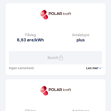
Produkt
Polar Spot Fordel
Prisgaranti
1 mnd
eFaktura gebyr
7.5 kr
Månedspris
55 kr/mnd
Påslag
Avtaletype
Avtaletype
Timespot
8,63 øre/kWh
plus
Les mer om Polar Spot Fordel
Bestill
Ingen samarbeid
Les mer
Produkt
Plusskundeavtale med solkonto
Prisgaranti
1 mnd
eFaktura gebyr
7.5 kr
Månedspris
68.75 kr/mnd
Påslag
Avtaletype