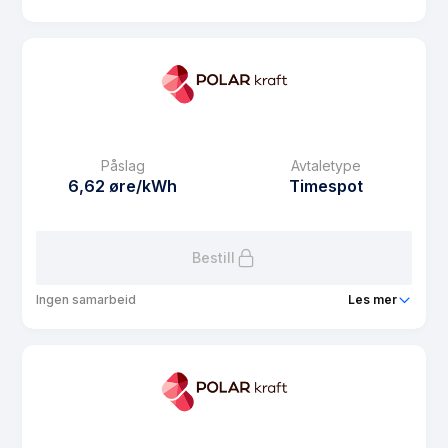
Produkt
Polar Spot
Prisgaranti
1 mnd
eFaktura gebyr
7.5 kr
Månedspris
68.75 kr/mnd
Påslag
Avtaletype
Avtaletype
Timespot
6,62 øre/kWh
Timespot
Les mer om Polar Spot
Bestill
Ingen samarbeid
Les mer
Produkt
Polar Spot Mobil
Prisgaranti
1 mnd
eFaktura gebyr
7.5 kr
Månedspris