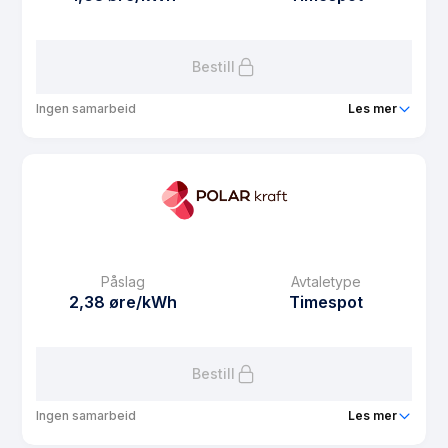
Les mer om Luftambulansestrøm spot
Bestill
Ingen samarbeid
Les mer
Produkt
Idrettsstrøm Spot
Prisgaranti
1 mnd
eFaktura gebyr
7.5 kr
Månedspris
69 kr/mnd
Påslag
Avtaletype
Avtaletype
Timespot
2,38 øre/kWh
Timespot
Les mer om Idrettsstrøm Spot
Bestill
Ingen samarbeid
Les mer