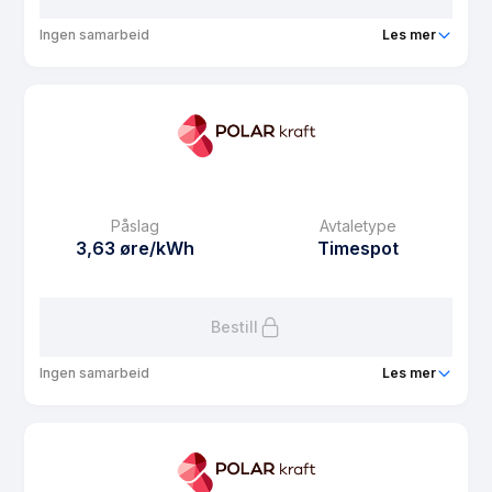
Ingen samarbeid
Les mer
Produkt
OMT Strøm spot
Prisgaranti
1 mnd
eFaktura gebyr
7.5 kr
Månedspris
39 kr/mnd
Påslag
Avtaletype
Avtaletype
Timespot
3,63 øre/kWh
Timespot
Les mer om OMT Strøm spot
Bestill
Ingen samarbeid
Les mer
Produkt
Vestbo strøm spot
Prisgaranti
1 mnd