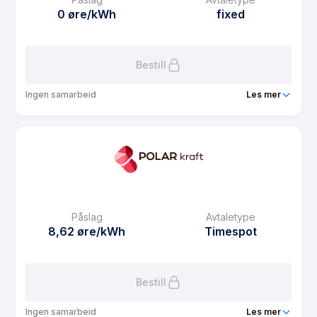
Avtaletype
plus
0 øre/kWh
fixed
Les mer om Plusskundeavtale med solkonto
Bestill
Ingen samarbeid
Les mer
Produkt
Polar Fastpris 1 år
Prisgaranti
0 mnd
eFaktura gebyr
7.5 kr
Månedspris
68.75 kr/mnd
Påslag
Avtaletype
Avtaletype
fixed
8,62 øre/kWh
Timespot
Les mer om Polar Fastpris 1 år
Bestill
Ingen samarbeid
Les mer