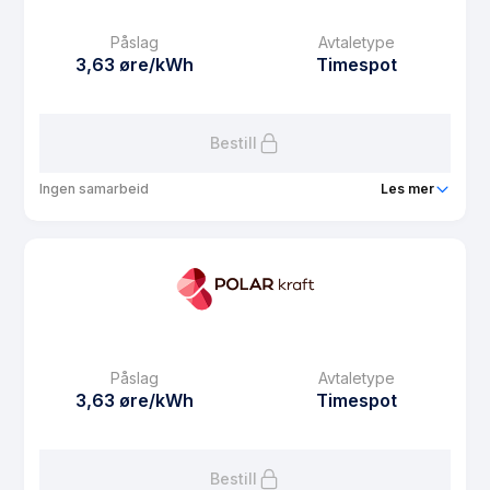
Månedspris
39 kr/mnd
Påslag
Avtaletype
Avtaletype
Timespot
3,63 øre/kWh
Timespot
Les mer om Bate Spot
Bestill
Ingen samarbeid
Les mer
Produkt
NOBL strøm spot
Prisgaranti
1 mnd
eFaktura gebyr
7.5 kr
Månedspris
39 kr/mnd
Påslag
Avtaletype
Avtaletype
Timespot
3,63 øre/kWh
Timespot
Les mer om NOBL strøm spot
Bestill