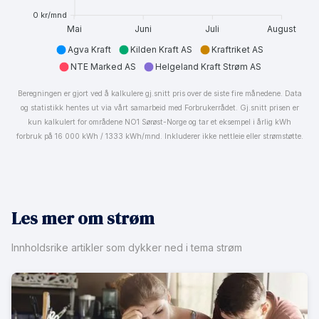
0 kr/mnd
Mai
Juni
Juli
August
Agva Kraft
Kilden Kraft AS
Kraftriket AS
NTE Marked AS
Helgeland Kraft Strøm AS
Beregningen er gjort ved å kalkulere gj.snitt pris over de siste fire månedene. Data
og statistikk hentes ut via vårt samarbeid med Forbrukerrådet. Gj.snitt prisen er
kun kalkulert for områdene NO1 Sørøst-Norge og tar et eksempel i årlig kWh
forbruk på 16 000 kWh / 1333 kWh/mnd. Inkluderer ikke nettleie eller strømstøtte.
Les mer om strøm
Innholdsrike artikler som dykker ned i tema strøm