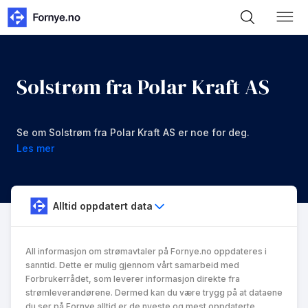
Solstrøm fra Polar Kraft AS
Se om Solstrøm fra Polar Kraft AS er noe for deg.
Les mer
Alltid oppdatert data
All informasjon om strømavtaler på Fornye.no oppdateres i
sanntid. Dette er mulig gjennom vårt samarbeid med
Forbrukerrådet, som leverer informasjon direkte fra
strømleverandørene. Dermed kan du være trygg på at dataene
du ser på Fornye alltid er de nyeste og mest oppdaterte.