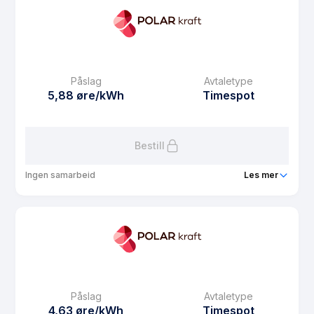
Prisgaranti
1 mnd
eFaktura gebyr
7.5 kr
Månedspris
48.75 kr/mnd
Påslag
Avtaletype
Avtaletype
Timespot
5,88 øre/kWh
Timespot
Les mer om Neso Spot
Bestill
Ingen samarbeid
Les mer
Produkt
Luftambulansestrøm spot
Prisgaranti
1 mnd
eFaktura gebyr
7.5 kr
Månedspris
68.75 kr/mnd
Påslag
Avtaletype
Avtaletype
Timespot
4,63 øre/kWh
Timespot