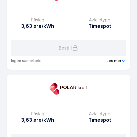
eFaktura gebyr
7.5 kr
Månedspris
39 kr/mnd
Påslag
Avtaletype
Avtaletype
Timespot
3,63 øre/kWh
Timespot
Les mer om Vestbo strøm spot
Bestill
Ingen samarbeid
Les mer
Produkt
Søbo strøm spot
Prisgaranti
1 mnd
eFaktura gebyr
7.5 kr
Månedspris
39 kr/mnd
Påslag
Avtaletype
Avtaletype
Timespot
3,63 øre/kWh
Timespot
Les mer om Søbo strøm spot