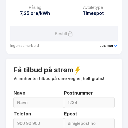
0 kr/mnd
Påslag
Avtaletype
Avtaletype
Timespot
7,25 øre/kWh
Timespot
Les mer om Polar Spot Mobil
Bestill
Ingen samarbeid
Les mer
Produkt
Polar Spot Lavpris
Få tilbud på strøm
Prisgaranti
1 mnd
eFaktura gebyr
Vi innhenter tilbud på dine vegne, helt gratis!
7.5 kr
Månedspris
75 kr/mnd
Navn
Postnummer
Avtaletype
Timespot
Les mer om Polar Spot Lavpris
Telefon
Epost