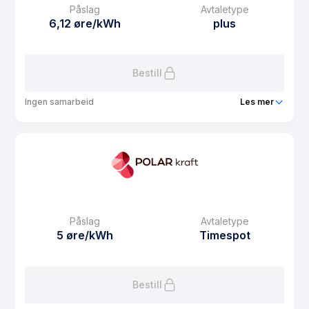
Påslag
Avtaletype
Avtaletype
Timespot
6,12 øre/kWh
plus
Les mer om Bosør Strøm
Bestill
Ingen samarbeid
Les mer
Produkt
Solstrøm
Prisgaranti
1 mnd
eFaktura gebyr
7.5 kr
Månedspris
68.75 kr/mnd
Påslag
Avtaletype
Avtaletype
plus
5 øre/kWh
Timespot
Les mer om Solstrøm
Bestill