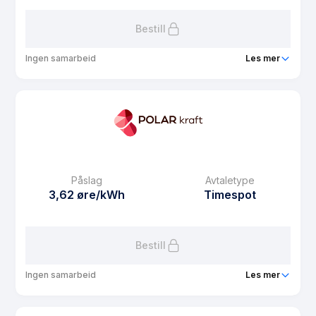
Bestill
Ingen samarbeid
Les mer
Produkt
MEF Strøm Spot
Prisgaranti
1 mnd
eFaktura gebyr
7.5 kr
Månedspris
48.75 kr/mnd
Påslag
Avtaletype
Avtaletype
Timespot
3,62 øre/kWh
Timespot
Les mer om MEF Strøm Spot
Bestill
Ingen samarbeid
Les mer
Produkt
Neso Spot