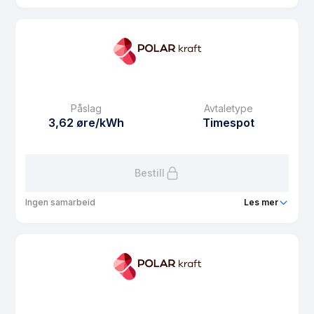
Produkt
Eiendonsstrøm Spot
Prisgaranti
1 mnd
eFaktura gebyr
7.5 kr
Månedspris
31.2 kr/mnd
Påslag
Avtaletype
Avtaletype
Timespot
3,62 øre/kWh
Timespot
Les mer om Eiendonsstrøm Spot
Bestill
Ingen samarbeid
Les mer
Produkt
Bosør Strøm
Prisgaranti
1 mnd
eFaktura gebyr
7.5 kr
Månedspris
39 kr/mnd