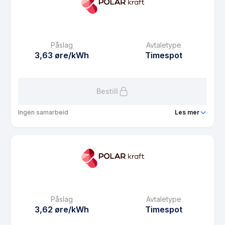
eFaktura gebyr
7.5 kr
Månedspris
39 kr/mnd
Påslag
Avtaletype
Avtaletype
Timespot
3,63 øre/kWh
Timespot
Les mer om Medlemsstrøm spot
Bestill
Ingen samarbeid
Les mer
Produkt
Usbl strøm spot
Prisgaranti
1 mnd
eFaktura gebyr
7.5 kr
Månedspris
29 kr/mnd
Påslag
Avtaletype
Avtaletype
Timespot
3,62 øre/kWh
Timespot
Les mer om Usbl strøm spot