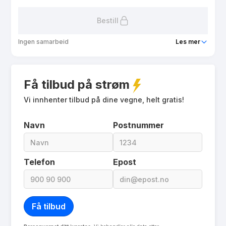
Bestill
Ingen samarbeid
Les mer
Produkt
Agva Spot-Kampanje
Få tilbud på strøm
Prisgaranti
1 mnd
eFaktura gebyr
Vi innhenter tilbud på dine vegne, helt gratis!
9.9 kr
Månedspris
0 kr/mnd
Navn
Postnummer
Avtaletype
Timespot
Les mer om Agva Spot-Kampanje
Telefon
Epost