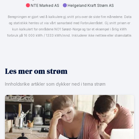
NTE Marked AS
Helgeland Kraft Strøm AS
Beregningen er gjort ved å kalkulere gj.snitt pris over de siste fire månedene. Data
og statistikk hentes ut via vårt samarbeid med Forbrukerrådet. Gj.snitt prisen er
kun kalkulert for områdene NO1 Sørøst-Norge og tar et eksempel i årlig kWh
forbruk på 16 000 kWh / 1333 kWh/mnd. Inkluderer ikke nettleie eller strømstøtte.
Les mer om strøm
Innholdsrike artikler som dykker ned i tema strøm