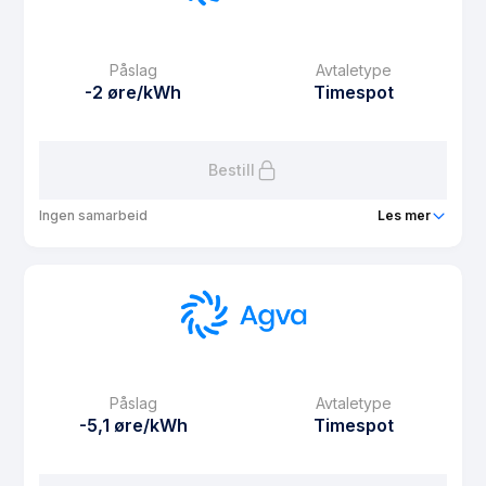
eFaktura gebyr
9.9 kr
Månedspris
0 kr/mnd
Påslag
Avtaletype
Avtaletype
fixed
-2 øre/kWh
Timespot
Les mer om Agva Fast 6 måneder
Bestill
Ingen samarbeid
Les mer
Produkt
Agva Spotgaranti
Prisgaranti
6 mnd
eFaktura gebyr
9.9 kr
Månedspris
0 kr/mnd
Påslag
Avtaletype
Avtaletype
Timespot
-5,1 øre/kWh
Timespot
Les mer om Agva Spotgaranti