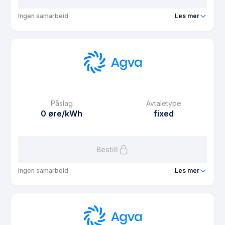
Ingen samarbeid
Les mer
Produkt
Agva Spotpris
Prisgaranti
1 mnd
eFaktura gebyr
9.9 kr
Månedspris
49 kr/mnd
Påslag
Avtaletype
Avtaletype
Timespot
0 øre/kWh
fixed
Les mer om Agva Spotpris
Bestill
Ingen samarbeid
Les mer
Produkt
Agva Fast 6 måneder
Prisgaranti
1 mnd