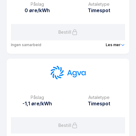
Påslag
Avtaletype
Avtaletype
fixed
0 øre/kWh
Timespot
Les mer om Agva Fast 2 måneder
Bestill
Ingen samarbeid
Les mer
Produkt
Agva Tilleggsmåler
Prisgaranti
1 mnd
eFaktura gebyr
0 kr
Månedspris
99 kr/mnd
Påslag
Avtaletype
Avtaletype
Timespot
-1,1 øre/kWh
Timespot
Les mer om Agva Tilleggsmåler
Bestill