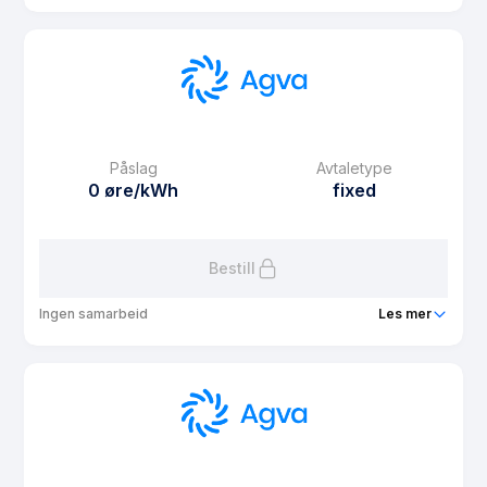
Produkt
Agva Fast
Prisgaranti
1 mnd
eFaktura gebyr
9.9 kr
Månedspris
0 kr/mnd
Påslag
Avtaletype
Avtaletype
fixed
0 øre/kWh
fixed
Les mer om Agva Fast
Bestill
Ingen samarbeid
Les mer
Produkt
Agva Fast 2 måneder
Prisgaranti
1 mnd
eFaktura gebyr
9.9 kr
Månedspris
0 kr/mnd