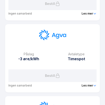
Bestill
Ingen samarbeid
Les mer
Produkt
Agva Superspot
Prisgaranti
12 mnd
eFaktura gebyr
9.9 kr
Månedspris
39 kr/mnd
Påslag
Avtaletype
Avtaletype
Timespot
-3 øre/kWh
Timespot
Les mer om Agva Superspot
Bestill
Ingen samarbeid
Les mer
Produkt
Agva Web
Prisgaranti
2 mnd