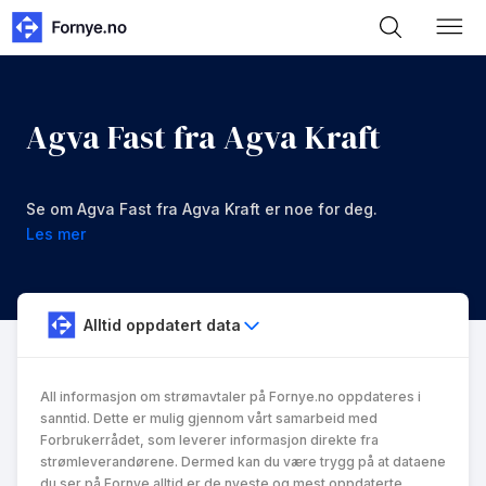
Agva Fast fra Agva Kraft
Se om Agva Fast fra Agva Kraft er noe for deg.
Les mer
Alltid oppdatert data
All informasjon om strømavtaler på Fornye.no oppdateres i
sanntid. Dette er mulig gjennom vårt samarbeid med
Forbrukerrådet, som leverer informasjon direkte fra
strømleverandørene. Dermed kan du være trygg på at dataene
du ser på Fornye alltid er de nyeste og mest oppdaterte.