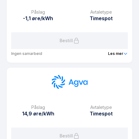
Månedspris
0 kr/mnd
Påslag
Avtaletype
Avtaletype
fixed
-1,1 øre/kWh
Timespot
Les mer om Agva Fast 4 måneder
Bestill
Ingen samarbeid
Les mer
Produkt
Agva Spot
Prisgaranti
12 mnd
eFaktura gebyr
9.9 kr
Månedspris
0 kr/mnd
Påslag
Avtaletype
Avtaletype
Timespot
14,9 øre/kWh
Timespot
Les mer om Agva Spot
Bestill