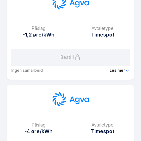
eFaktura gebyr
9.9 kr
Månedspris
0 kr/mnd
Påslag
Avtaletype
Avtaletype
Timespot
-1,2 øre/kWh
Timespot
Les mer om Agva Web
Bestill
Ingen samarbeid
Les mer
Produkt
Agva Spot 12
Prisgaranti
12 mnd
eFaktura gebyr
9.9 kr
Månedspris
0 kr/mnd
Påslag
Avtaletype
Avtaletype
Timespot
-4 øre/kWh
Timespot
Les mer om Agva Spot 12