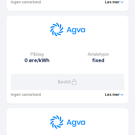
Ingen samarbeid
Les mer
Produkt
Agva Spot 2025
Prisgaranti
12 mnd
eFaktura gebyr
9.9 kr
Månedspris
0 kr/mnd
Påslag
Avtaletype
Avtaletype
Timespot
0 øre/kWh
fixed
Les mer om Agva Spot 2025
Bestill
Ingen samarbeid
Les mer
Produkt
Agva Fast 4 måneder
Prisgaranti
1 mnd
eFaktura gebyr
9.9 kr