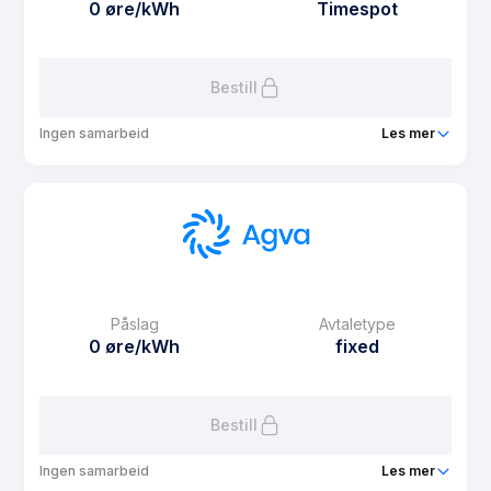
0 øre/kWh
Timespot
Bestill
Ingen samarbeid
Les mer
Produkt
Agva Light
Prisgaranti
12 mnd
eFaktura gebyr
9.9 kr
Månedspris
15 kr/mnd
Påslag
Avtaletype
Avtaletype
Timespot
0 øre/kWh
fixed
Les mer om Agva Light
Bestill
Ingen samarbeid
Les mer