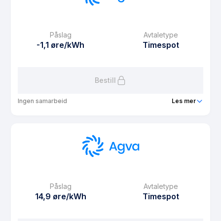
eFaktura gebyr
9.9 kr
Månedspris
0 kr/mnd
Påslag
Avtaletype
Avtaletype
fixed
-1,1 øre/kWh
Timespot
Les mer om Agva Fast 4 måneder
Bestill
Ingen samarbeid
Les mer
Produkt
Agva Spot
Prisgaranti
12 mnd
eFaktura gebyr
9.9 kr
Månedspris
0 kr/mnd
Påslag
Avtaletype
Avtaletype
Timespot
14,9 øre/kWh
Timespot
Les mer om Agva Spot