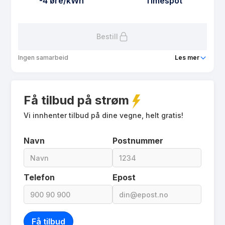
-4 øre/kWh
Timespot
Les mer om Agva Spot 12
Bestill
Ingen samarbeid
Les mer
Produkt
Agva Spot-Kampanje
Få tilbud på strøm
Prisgaranti
1 mnd
eFaktura gebyr
Vi innhenter tilbud på dine vegne, helt gratis!
9.9 kr
Månedspris
0 kr/mnd
Navn
Postnummer
Avtaletype
Timespot
Les mer om Agva Spot-Kampanje
Telefon
Epost