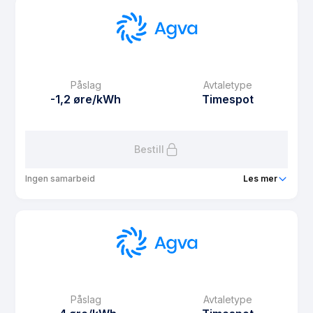
Prisgaranti
2 mnd
eFaktura gebyr
9.9 kr
Månedspris
0 kr/mnd
Påslag
Avtaletype
Avtaletype
Timespot
-1,2 øre/kWh
Timespot
Les mer om Agva Web
Bestill
Ingen samarbeid
Les mer
Produkt
Agva Spot 12
Prisgaranti
12 mnd
eFaktura gebyr
9.9 kr
Månedspris
0 kr/mnd
Påslag
Avtaletype
Avtaletype
Timespot