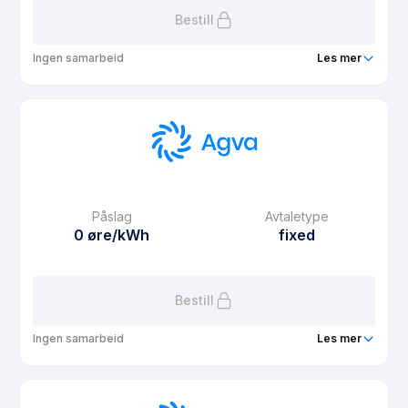
Bestill
Ingen samarbeid
Les mer
Produkt
Agva Spotpris
Prisgaranti
1 mnd
eFaktura gebyr
9.9 kr
Månedspris
49 kr/mnd
Påslag
Avtaletype
Avtaletype
Timespot
0 øre/kWh
fixed
Les mer om Agva Spotpris
Bestill
Ingen samarbeid
Les mer
Produkt
Agva Fast 6 måneder