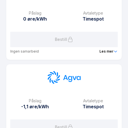
Månedspris
0 kr/mnd
Påslag
Avtaletype
Avtaletype
fixed
0 øre/kWh
Timespot
Les mer om Agva Fast 2 måneder
Bestill
Ingen samarbeid
Les mer
Produkt
Agva Tilleggsmåler
Prisgaranti
1 mnd
eFaktura gebyr
0 kr
Månedspris
99 kr/mnd
Påslag
Avtaletype
Avtaletype
Timespot
-1,1 øre/kWh
Timespot
Les mer om Agva Tilleggsmåler
Bestill