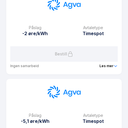
Prisgaranti
1 mnd
eFaktura gebyr
9.9 kr
Månedspris
0 kr/mnd
Påslag
Avtaletype
Avtaletype
fixed
-2 øre/kWh
Timespot
Les mer om Agva Fast 6 måneder
Bestill
Ingen samarbeid
Les mer
Produkt
Agva Spotgaranti
Prisgaranti
6 mnd
eFaktura gebyr
9.9 kr
Månedspris
0 kr/mnd
Påslag
Avtaletype
Avtaletype
Timespot
-5,1 øre/kWh
Timespot