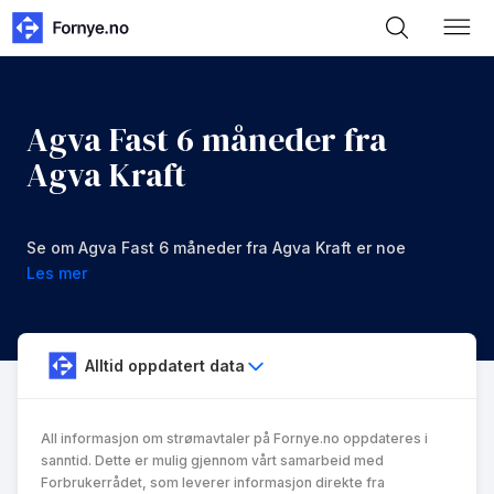
Agva Fast 6 måneder fra
Agva Kraft
Se om Agva Fast 6 måneder fra Agva Kraft er noe
for deg.
Les mer
Alltid oppdatert data
All informasjon om strømavtaler på Fornye.no oppdateres i
sanntid. Dette er mulig gjennom vårt samarbeid med
Forbrukerrådet, som leverer informasjon direkte fra