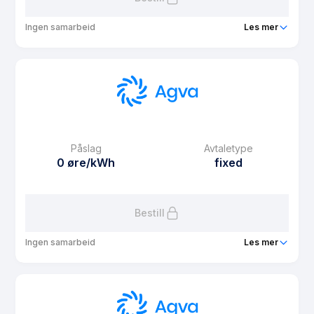
Ingen samarbeid
Les mer
Produkt
Agva Spot 2025
Prisgaranti
12 mnd
eFaktura gebyr
9.9 kr
Månedspris
0 kr/mnd
Påslag
Avtaletype
Avtaletype
Timespot
0 øre/kWh
fixed
Les mer om Agva Spot 2025
Bestill
Ingen samarbeid
Les mer
Produkt
Agva Fast 4 måneder
Prisgaranti
1 mnd