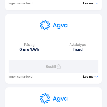
Ingen samarbeid
Les mer
Produkt
Agva Fast
Prisgaranti
1 mnd
eFaktura gebyr
9.9 kr
Månedspris
0 kr/mnd
Påslag
Avtaletype
Avtaletype
fixed
0 øre/kWh
fixed
Les mer om Agva Fast
Bestill
Ingen samarbeid
Les mer
Produkt
Agva Fast 2 måneder
Prisgaranti
1 mnd
eFaktura gebyr
9.9 kr