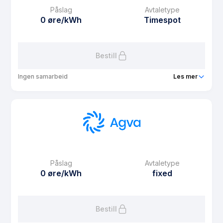
Påslag
Avtaletype
0 øre/kWh
Timespot
Bestill
Ingen samarbeid
Les mer
Produkt
Agva Light
Prisgaranti
12 mnd
eFaktura gebyr
9.9 kr
Månedspris
15 kr/mnd
Påslag
Avtaletype
Avtaletype
Timespot
0 øre/kWh
fixed
Les mer om Agva Light
Bestill