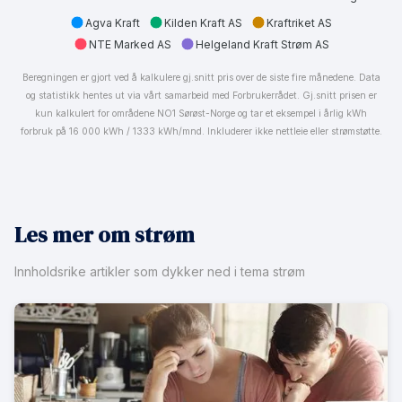
Agva Kraft
Kilden Kraft AS
Kraftriket AS
NTE Marked AS
Helgeland Kraft Strøm AS
Beregningen er gjort ved å kalkulere gj.snitt pris over de siste fire månedene. Data
og statistikk hentes ut via vårt samarbeid med Forbrukerrådet. Gj.snitt prisen er
kun kalkulert for områdene NO1 Sørøst-Norge og tar et eksempel i årlig kWh
forbruk på 16 000 kWh / 1333 kWh/mnd. Inkluderer ikke nettleie eller strømstøtte.
Les mer om strøm
Innholdsrike artikler som dykker ned i tema strøm