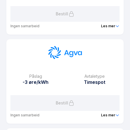
Les mer om Agva Spotgaranti
Bestill
Ingen samarbeid
Les mer
Produkt
Agva Superspot
Prisgaranti
12 mnd
eFaktura gebyr
9.9 kr
Månedspris
39 kr/mnd
Påslag
Avtaletype
Avtaletype
Timespot
-3 øre/kWh
Timespot
Les mer om Agva Superspot
Bestill
Ingen samarbeid
Les mer
Produkt
Agva Web