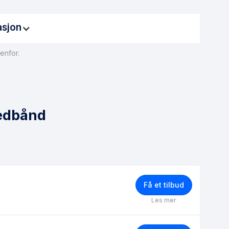
asjon
enfor.
 få fiberbasert internett. For å legge inn en
er på mellom 15 000 og 30 000 kroner. Det er viktig å
. Hvis du befinner deg i en situasjon der fiber ikke kan
alternativ.
redbånd
Få et tilbud
Les mer