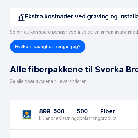
Ekstra kostnader ved graving og install
Se om du kan spare penger ved å velge en annen avtale isted
Hvis du ikke har tilgang til fiber, må dette ordnes før du kan
fiberforbindelse til boligen, kan du forvente gravekostnad
Hvilken hastighet trenger jeg?
merke seg at ikke alle boliger er egnet for fiberinstallasjon
installeres, anbefaler vi å vurdere
trådløst bredbånd
som et 
Alle fiberpakkene til Svorka B
Se alle fiber avtalene til leverandøren
899
500
500
Fiber
kr/mnd
nedlastning
opplastning
produkt