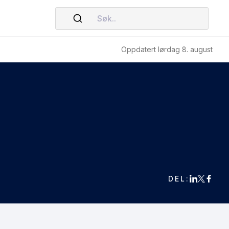
Søk..
Oppdatert lørdag 8. august
DEL: