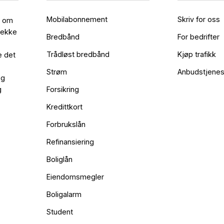
Mobilabonnement
Skriv for oss
l om
rekke
Bredbånd
For bedrifter
Trådløst bredbånd
Kjøp trafikk
e det
Strøm
Anbudstjenes
og
g
Forsikring
Kredittkort
Forbrukslån
Refinansiering
Boliglån
Eiendomsmegler
Boligalarm
Student