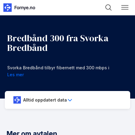
Bredbånd 300 fra Svorka
Bredbånd
Svorka Bredbånd tilbyr fibernett med 300 mbps i
nedlastning og opplastning for 699 kr/mnd
Les mer
Alltid oppdatert data
Mer om avtalen