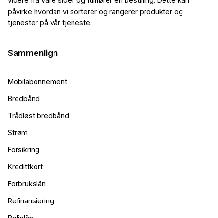
videre fra våre sider og fullfører en bestilling. Dette kan
påvirke hvordan vi sorterer og rangerer produkter og
tjenester på vår tjeneste.
Sammenlign
Mobilabonnement
Bredbånd
Trådløst bredbånd
Strøm
Forsikring
Kredittkort
Forbrukslån
Refinansiering
Boliglån