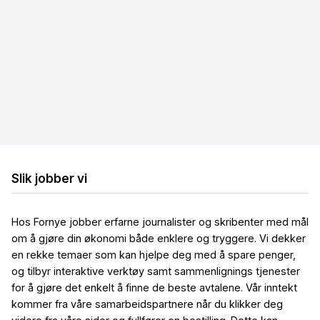
Hastighetstest
Internettleverandører
Løse internettproblemer
Billig bredbånd og TV
Billig trådløst bredbånd
Billig mobilt bredbånd
Slik jobber vi
Hos Fornye jobber erfarne journalister og skribenter med mål
om å gjøre din økonomi både enklere og tryggere. Vi dekker
en rekke temaer som kan hjelpe deg med å spare penger,
og tilbyr interaktive verktøy samt sammenlignings tjenester
for å gjøre det enkelt å finne de beste avtalene. Vår inntekt
kommer fra våre samarbeidspartnere når du klikker deg