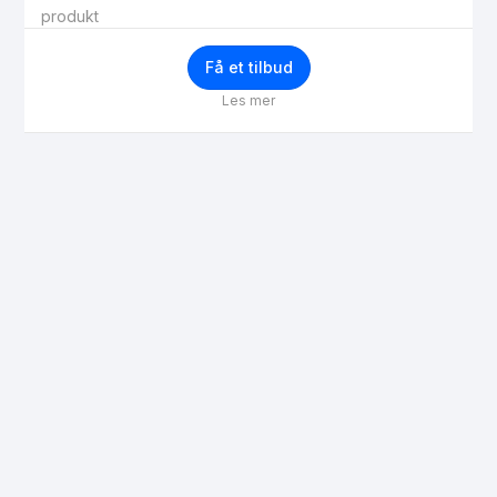
produkt
Få et tilbud
Les mer
Få bedre priser
Ditt navn
Epost
Telefonnummer
Postnummer