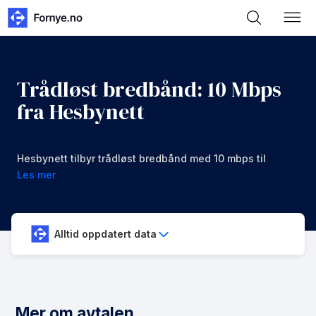
Trådløst bredbånd: 10 Mbps
fra Hesbynett
Hesbynett tilbyr trådløst bredbånd med 10 mbps til
en månedspris av 99 kr/mnd.
Les mer
Alltid oppdatert data
Mer om avtalen