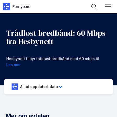
Trådløst bredbånd: 60 Mbps
fra Hesbynett
Hesbynett tilbyr trådløst bredbånd med 60 mbps til
en månedspris av 650 kr/mnd.
Les mer
Alltid oppdatert data
Mer om avtalen