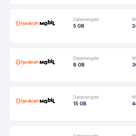
MMS
Pakke
Datarollover
Ringeminutter
Datamengde
M
Bruk i EU/EØS
5 GB
2
SMS
Les mer om Fjordkraft 1 GB
MMS
Pakke
Datarollover
Ringeminutter
Datamengde
M
Bruk i EU/EØS
8 GB
3
SMS
Les mer om Fjordkraft 2 GB
MMS
Pakke
Datarollover
Ringeminutter
Datamengde
M
Bruk i EU/EØS
15 GB
4
SMS
Les mer om Fjordkraft 5 GB
MMS
Pakke
Datarollover
Ringeminutter
Datamengde
M