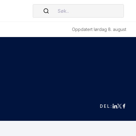
Søk..
Oppdatert lørdag 8. august
DEL: