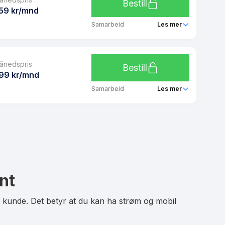
Ubegrenset
Bestill
Ja
59 kr/mnd
Ubegrenset
Samarbeid
Les mer
Ubegrenset
Fjordkraft 30 GB
Ja
ånedspris
Ubegrenset
Bestill
Ja
99 kr/mnd
Ubegrenset
Samarbeid
Les mer
Ubegrenset
Fjordkraft 50 GB
Ja
Ubegrenset
Ja
Ubegrenset
Ubegrenset
nt
Ja
Ja
m kunde. Det betyr at du kan ha strøm og mobil