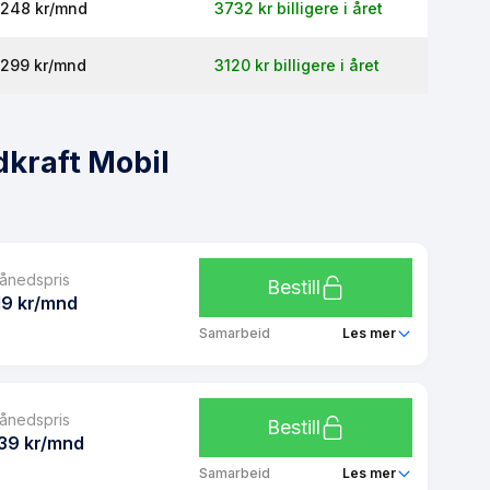
248 kr/mnd
3732 kr billigere i året
299 kr/mnd
3120 kr billigere i året
dkraft Mobil
ånedspris
Bestill
19 kr/mnd
Samarbeid
Les mer
Fjordkraft 1 GB
ånedspris
Ubegrenset
Bestill
39 kr/mnd
Ubegrenset
Samarbeid
Les mer