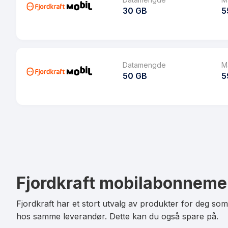
Bruk i EU/EØS
30 GB
5
SMS
Les mer om Fjordkraft 8 GB
MMS
Pakke
Datarollover
Ringeminutter
Datamengde
M
Bruk i EU/EØS
50 GB
5
SMS
Les mer om Fjordkraft 15 GB
MMS
Pakke
Datarollover
Ringeminutter
Bruk i EU/EØS
SMS
Les mer om Fjordkraft 30 GB
MMS
Fjordkraft mobilabonneme
Datarollover
Bruk i EU/EØS
Fjordkraft har et stort utvalg av produkter for deg so
hos samme leverandør. Dette kan du også spare på.
Les mer om Fjordkraft 50 GB