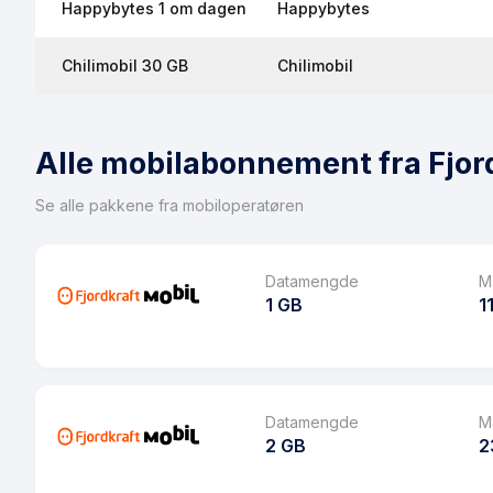
Happybytes 1 om dagen
Happybytes
Chilimobil 30 GB
Chilimobil
Alle mobilabonnement fra Fjor
Se alle pakkene fra mobiloperatøren
Datamengde
M
1 GB
1
Pakke
Ringeminutter
Datamengde
M
2 GB
2
SMS