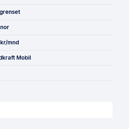
grenset
enor
kr/mnd
dkraft Mobil