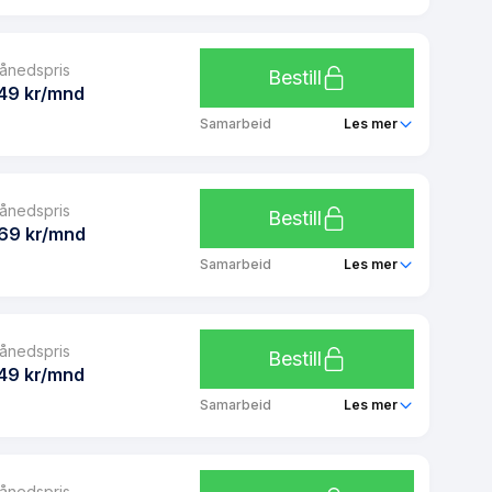
Ubegrenset
Fjordkraft 2 GB
Ja
ånedspris
Ubegrenset
Bestill
Ja
49 kr/mnd
Ubegrenset
Samarbeid
Les mer
Ubegrenset
Fjordkraft 5 GB
Ja
ånedspris
Ubegrenset
Bestill
Ja
69 kr/mnd
Ubegrenset
Samarbeid
Les mer
Ubegrenset
Fjordkraft 8 GB
Ja
ånedspris
Ubegrenset
Bestill
Ja
49 kr/mnd
Ubegrenset
Samarbeid
Les mer
Ubegrenset
Fjordkraft 15 GB
Ja
ånedspris