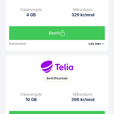
MMS
Ubegrenset
Datamengde
Månedspris
Datarollover
Ja
4 GB
329 kr/mnd
Bruk i EU/EØS
Ja
Les mer om Telia Dobbel 2 GB
Bestill
Samarbeid
Les mer
Pakke
Telia 4 GB
Ringeminutter
Ubegrenset
SMS
Ubegrenset
Bedriftsavtale
MMS
Ubegrenset
Datarollover
Ja
Datamengde
Månedspris
10 GB
398 kr/mnd
Bruk i EU/EØS
Ja
Les mer om Telia 4 GB