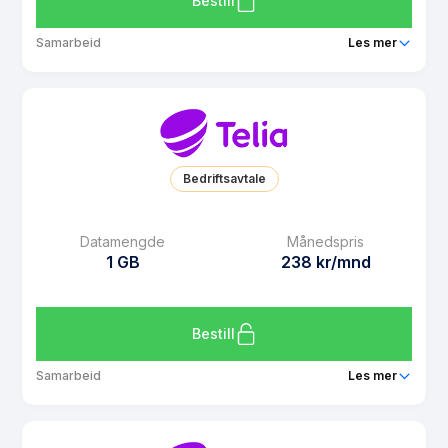
Bestill
Samarbeid
Les mer
Pakke
Telia Barn 2 GB
Ringeminutter
Ubegrenset
SMS
Ubegrenset
Bedriftsavtale
MMS
Ubegrenset
Datarollover
Ja
Datamengde
Månedspris
1 GB
238 kr/mnd
Bruk i EU/EØS
Ja
Les mer om Telia Barn 2 GB
Bestill
Samarbeid
Les mer
Pakke
Telia Click 1 GB