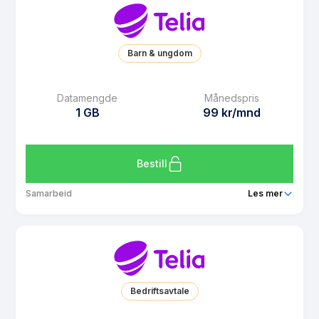
Barn & ungdom
Datamengde
Månedspris
1 GB
99 kr/mnd
Bestill
Samarbeid
Les mer
Pakke
Telia Barn 1 GB
Ringeminutter
Ubegrenset
SMS
Ubegrenset
Bedriftsavtale
MMS
Ubegrenset