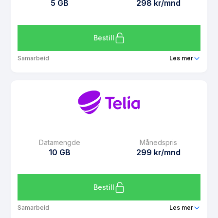
5 GB
298 kr/mnd
Bruk i EU/EØS
Ja
Les mer om Telia 6 GB
Bestill
Samarbeid
Les mer
Pakke
Telia Click 5 GB
Ringeminutter
Ubegrenset
SMS
Ubegrenset
MMS
Ubegrenset
Datamengde
Månedspris
Datarollover
Ja
10 GB
299 kr/mnd
Bruk i EU/EØS
Ja
Les mer om Telia Click 5 GB
Bestill
Samarbeid
Les mer