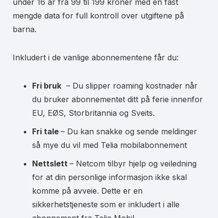
under 16 år fra 99 til 199 kroner med en fast
mengde data for full kontroll over utgiftene på
barna.
Inkludert i de vanlige abonnementene får du:
Fri bruk
– Du slipper roaming kostnader når
du bruker abonnementet ditt på ferie innenfor
EU, EØS, Storbritannia og Sveits.
Fri tale
– Du kan snakke og sende meldinger
så mye du vil med Telia mobilabonnement
Nettslett
– Netcom tilbyr hjelp og veiledning
for at din personlige informasjon ikke skal
komme på avveie. Dette er en
sikkerhetstjeneste som er inkludert i alle
abonnement fra Telia Mobil.