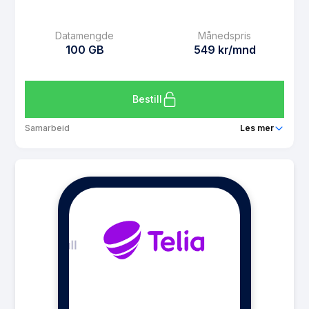
MMS
Ubegrenset
Datamengde
Månedspris
Datarollover
Ja
100 GB
549 kr/mnd
Bruk i EU/EØS
Ja
Les mer om Telia Ubegrenset
Bestill
Samarbeid
Les mer
Pakke
Telia X
Ringeminutter
Ubegrenset
SMS
Ubegrenset
MMS
Ubegrenset
Datarollover
Ja
Bruk i EU/EØS
Ja
Les mer om Telia X