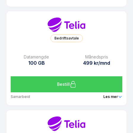
Pakke
Telia Dobbel 15 GB
Ringeminutter
Ubegrenset
SMS
Ubegrenset
Bedriftsavtale
MMS
Ubegrenset
Datarollover
Ja
Datamengde
Månedspris
100 GB
499 kr/mnd
Bruk i EU/EØS
Ja
Les mer om Telia Dobbel 15 GB
Bestill
Samarbeid
Les mer
Pakke
Telia Ubegrenset
Ringeminutter
Ubegrenset
SMS
Ubegrenset