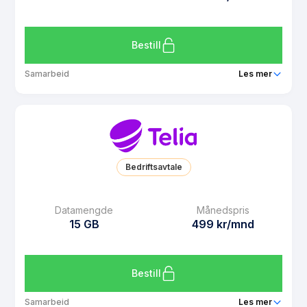
Bruk i EU/EØS
Ja
Les mer om Telia 30 GB
Bestill
Samarbeid
Les mer
Pakke
Telia 40 GB
Ringeminutter
Ubegrenset
SMS
Ubegrenset
Bedriftsavtale
MMS
Ubegrenset
Datarollover
Ja
Datamengde
Månedspris
15 GB
499 kr/mnd
Bruk i EU/EØS
Ja
Les mer om Telia 40 GB
Bestill
Samarbeid
Les mer