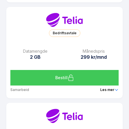
Pakke
Telia 10 GB
Ringeminutter
Ubegrenset
SMS
Ubegrenset
Bedriftsavtale
MMS
Ubegrenset
Datarollover
Ja
Datamengde
Månedspris
2 GB
299 kr/mnd
Bruk i EU/EØS
Ja
Les mer om Telia 10 GB
Bestill
Samarbeid
Les mer
Pakke
Telia Dobbel 2 GB
Ringeminutter
Ubegrenset
SMS
Ubegrenset