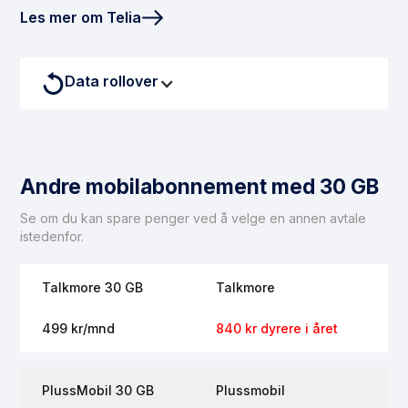
Les mer om Telia
Data rollover
Denne avtalen har data rollover inkludert. Med data
rollover flyttes ubrukt mobildata over til neste måned.
Andre mobilabonnement med 30 GB
Se om du kan spare penger ved å velge en annen avtale
istedenfor.
Talkmore 30 GB
Talkmore
499 kr/mnd
840 kr dyrere i året
PlussMobil 30 GB
Plussmobil