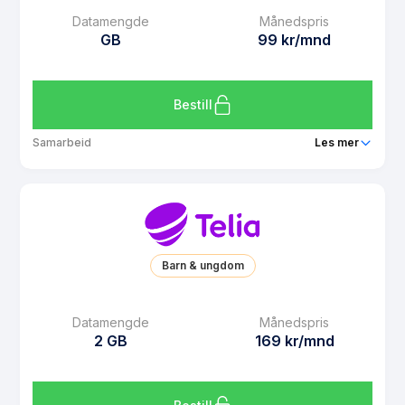
Datarollover
Ja
Datamengde
Månedspris
GB
99 kr/mnd
Bruk i EU/EØS
Ja
Les mer om Telia Barn 1 GB
Bestill
Samarbeid
Les mer
Pakke
Telia Click 0 GB
Ringeminutter
Ubegrenset
SMS
Ubegrenset
Barn & ungdom
MMS
Ubegrenset
Datarollover
Nei
Datamengde
Månedspris
2 GB
169 kr/mnd
Bruk i EU/EØS
Ja
Les mer om Telia Click 0 GB