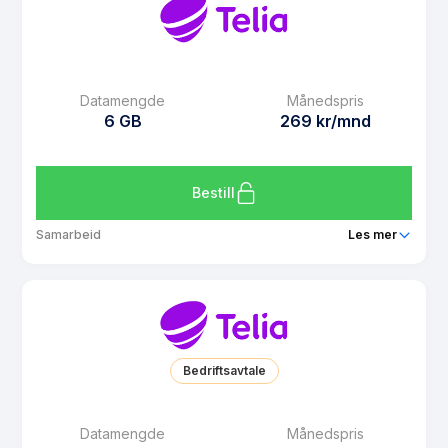
Ringeminutter
Ubegrenset
SMS
Ubegrenset
MMS
Ubegrenset
Datamengde
Månedspris
Datarollover
Ja
6 GB
269 kr/mnd
Bruk i EU/EØS
Ja
Les mer om Telia Click 1 GB
Bestill
Samarbeid
Les mer
Pakke
Telia 6 GB
Ringeminutter
Ubegrenset
SMS
Ubegrenset
Bedriftsavtale
MMS
Ubegrenset
Datarollover
Ja
Datamengde
Månedspris