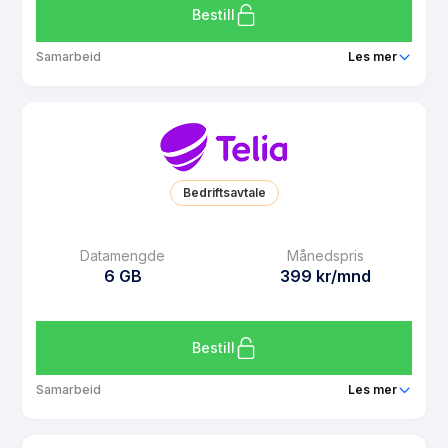
Bestill
Samarbeid
Les mer
Pakke
Click Flyt 10 GB
Ringeminutter
Ubegrenset
SMS
Ubegrenset
Bedriftsavtale
MMS
Ubegrenset
Datarollover
Ja
Datamengde
Månedspris
6 GB
399 kr/mnd
Bruk i EU/EØS
Ja
Les mer om Click Flyt 10 GB
Bestill
Samarbeid
Les mer
Pakke
Telia Dobbel 6 GB