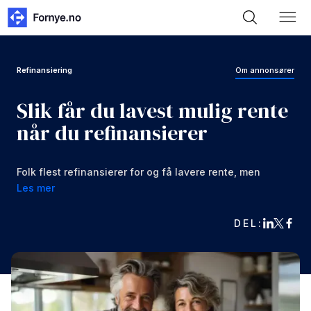
Refinansiering
Om annonsører
Slik får du lavest mulig rente
når du refinansierer
Folk flest refinansierer for og få lavere rente, men
det finnes nesten 160 banker som tilbyr
Les mer
refinansiering, la oss hjelpe deg og finne den
billigste avtalen.
DEL: