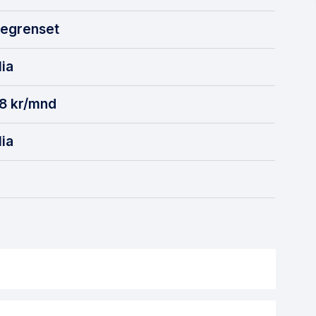
egrenset
lia
8
kr/mnd
lia