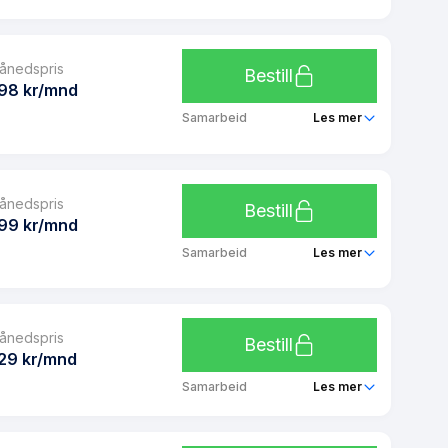
Ubegrenset
Telia 4 GB
Ja
ånedspris
Ubegrenset
Bestill
Ja
98 kr/mnd
Ubegrenset
Samarbeid
Les mer
Ubegrenset
Click Flyt 10 GB
Ja
ånedspris
Ubegrenset
Bestill
Ja
99 kr/mnd
Ubegrenset
Samarbeid
Les mer
Ubegrenset
Telia Dobbel 6 GB
Ja
ånedspris
Ubegrenset
Bestill
Ja
29 kr/mnd
Ubegrenset
Samarbeid
Les mer
Ubegrenset
Telia 30 GB
Ja