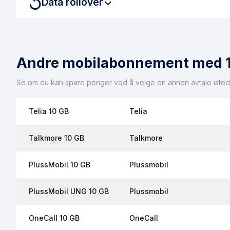
Data rollover
Denne avtalen har data rollover inkludert. Med data rollover
Andre mobilabonnement med 
Se om du kan spare penger ved å velge en annen avtale isted
Telia 10 GB
Telia
Talkmore 10 GB
Talkmore
PlussMobil 10 GB
Plussmobil
PlussMobil UNG 10 GB
Plussmobil
OneCall 10 GB
OneCall