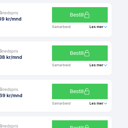
Telia Click 0 GB
Ja
ånedspris
Ubegrenset
Bestill
Ja
69 kr/mnd
Ubegrenset
Samarbeid
Les mer
Ubegrenset
Telia Barn 2 GB
Nei
ånedspris
Ubegrenset
Bestill
Ja
38 kr/mnd
Ubegrenset
Samarbeid
Les mer
Ubegrenset
Telia Click 1 GB
Ja
ånedspris
Ubegrenset
Bestill
Ja
69 kr/mnd
Ubegrenset
Samarbeid
Les mer
Ubegrenset
Telia 6 GB
Ja
ånedspris
Ubegrenset
Bestill