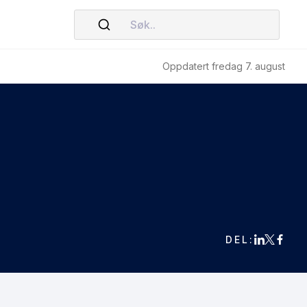
Søk..
Oppdatert fredag 7. august
DEL: