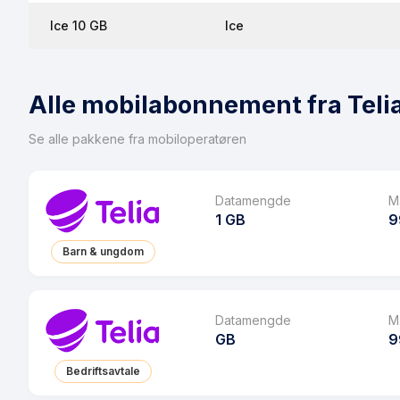
Ice 10 GB
Ice
Alle mobilabonnement fra Teli
Se alle pakkene fra mobiloperatøren
Datamengde
M
1 GB
9
Barn & ungdom
Pakke
Ringeminutter
Datamengde
M
GB
9
SMS
Bedriftsavtale
MMS