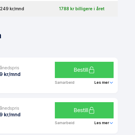
249 kr/mnd
1788 kr billigere i året
a
ånedspris
Bestill
9 kr/mnd
Samarbeid
Les mer
Telia Barn 1 GB
ånedspris
Ubegrenset
Bestill
9 kr/mnd
Ubegrenset
Samarbeid
Les mer
Ubegrenset