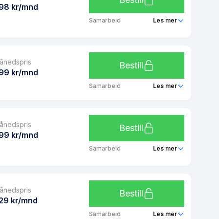
Ja
98 kr/mnd
Ubegrenset
Samarbeid
Les mer
Ubegrenset
Telia Click 5 GB
Ja
ånedspris
Ubegrenset
Bestill
Ja
99 kr/mnd
Ubegrenset
Samarbeid
Les mer
Ubegrenset
Telia 10 GB
Ja
ånedspris
Ubegrenset
Bestill
Ja
99 kr/mnd
Ubegrenset
Samarbeid
Les mer
Ubegrenset
Telia Dobbel 2 GB
Ja
ånedspris
Ubegrenset
Bestill
Ja
29 kr/mnd
Ubegrenset
Samarbeid
Les mer