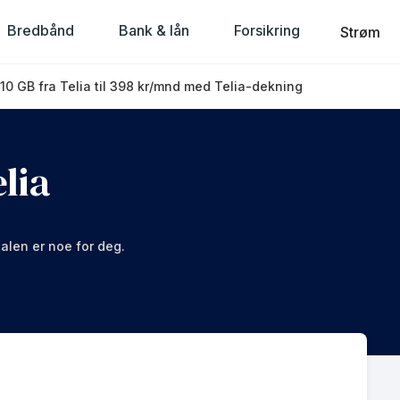
Bredbånd
Bank & lån
Forsikring
Strøm
t 10 GB fra Telia til 398 kr/mnd med Telia-dekning
elia
talen er noe for deg.