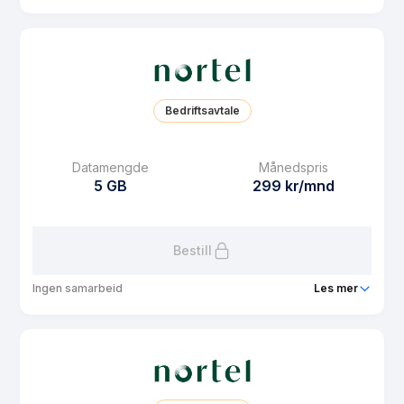
Pakke
Nortel 1 GB
Ringeminutter
Ubegrenset
SMS
Ubegrenset
Bedriftsavtale
MMS
Ubegrenset
Datarollover
Ja
Datamengde
Månedspris
5 GB
299 kr/mnd
Bruk i EU/EØS
Ja
Les mer om Nortel 1 GB
Bestill
Ingen samarbeid
Les mer
Pakke
Nortel 5 GB
Ringeminutter
Ubegrenset
SMS
Ubegrenset