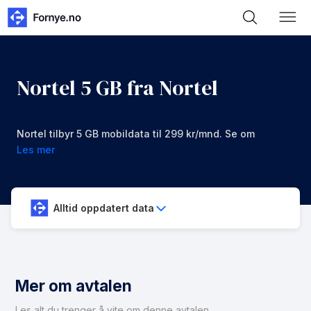
Nortel 5 GB fra Nortel
Nortel tilbyr 5 GB mobildata til 299 kr/mnd. Se om
denne avtalen er noe for deg.
Les mer
Alltid oppdatert data
Mer om avtalen
Les alt du trenger å vite om denne avtalen