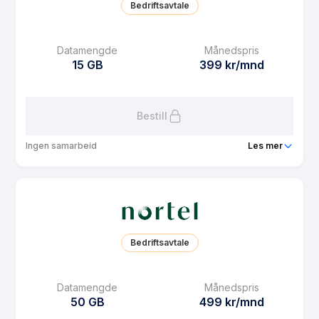
Bedriftsavtale
MMS
Ubegrenset
Datarollover
Ja
Datamengde
Månedspris
15 GB
399 kr/mnd
Bruk i EU/EØS
Ja
Les mer om Nortel 5 GB
Bestill
Ingen samarbeid
Les mer
Pakke
Nortel 15 GB
Ringeminutter
Ubegrenset
SMS
Ubegrenset
Bedriftsavtale
MMS
Ubegrenset
Datarollover
Ja
Datamengde
Månedspris
50 GB
499 kr/mnd
Bruk i EU/EØS
Ja