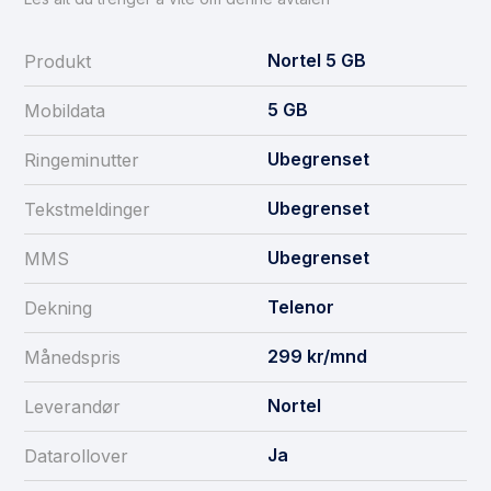
Nortel 5 GB
Produkt
5
GB
Mobildata
Ubegrenset
Ringeminutter
Ubegrenset
Tekstmeldinger
Ubegrenset
MMS
Telenor
Dekning
299
kr/mnd
Månedspris
Nortel
Leverandør
Ja
Datarollover