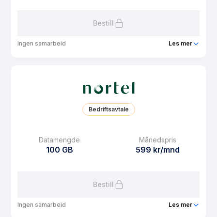
Les mer om Nortel 15 GB
Bestill
Ingen samarbeid
Les mer
Pakke
Nortel 50 GB
Ringeminutter
Ubegrenset
SMS
Ubegrenset
Bedriftsavtale
MMS
Ubegrenset
Datarollover
Ja
Datamengde
Månedspris
100 GB
599 kr/mnd
Bruk i EU/EØS
Ja
Les mer om Nortel 50 GB
Bestill
Ingen samarbeid
Les mer