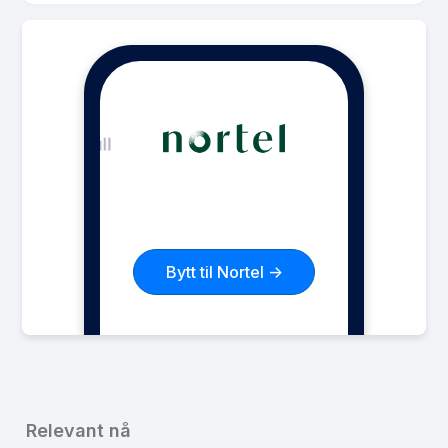
Pakke
Grenseløs
Ringeminutter
Ubegrenset
SMS
Ubegrenset
MMS
Ubegrenset
Datarollover
Ja
Bruk i EU/EØS
Ja
Les mer om Grenseløs
Bytt til Nortel ->
Relevant nå