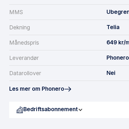
Ubegren
MMS
Telia
Dekning
649
kr/
Månedspris
Phonero
Leverandør
Nei
Datarollover
Les mer om Phonero
Bedriftsabonnement
Denne avtalen er forbeholdt til bedrifter. Dersom du har et