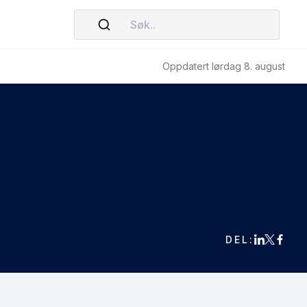
Søk..
Oppdatert lørdag 8. august
DEL: