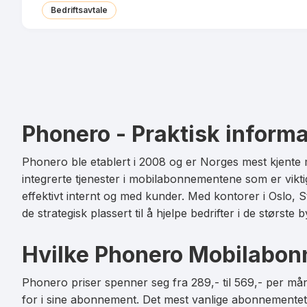
Les mer om Phonero Red 15 GB
Bedriftsavtale
MMS
Pakke
Datarollover
Ringeminutter
Bruk i EU/EØS
SMS
Les mer om Phonero Red 25 GB
MMS
Phonero - Praktisk inform
Datarollover
Bruk i EU/EØS
Phonero ble etablert i 2008 og er Norges mest kjente 
integrerte tjenester i mobilabonnementene som er vikt
Les mer om Phonero Red 100 GB
effektivt internt og med kunder. Med kontorer i Oslo, 
de strategisk plassert til å hjelpe bedrifter i de største
Hvilke Phonero Mobilabon
Phonero priser spenner seg fra 289,- til 569,- per m
for i sine abonnement. Det mest vanlige abonnemente