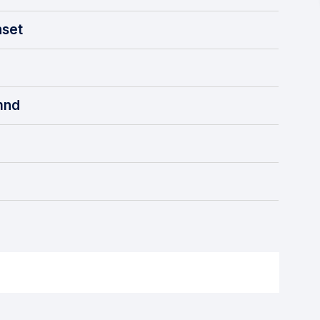
set
mnd
 aksjeselskap eller enkeltmannsforetak kan du bestille