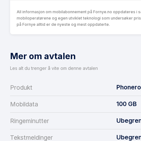
All informasjon om mobilabonnement på Fornye.no oppdateres i s
mobiloperatørene og egen utviklet teknologi som undersøker pris
på Fornye alltid er de nyeste og mest oppdaterte.
Mer om avtalen
Les alt du trenger å vite om denne avtalen
Phonero
Produkt
100
GB
Mobildata
Ubegren
Ringeminutter
Ubegren
Tekstmeldinger