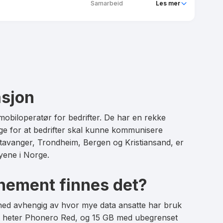
Samarbeid
Les mer
Ubegrenset
Phonero Red 100 GB
Nei
Ubegrenset
Ja
Ubegrenset
Ubegrenset
asjon
Nei
Ja
mobiloperatør for bedrifter. De har en rekke
ige for at bedrifter skal kunne kommunisere
Stavanger, Trondheim, Bergen og Kristiansand, er
 byene i Norge.
nement finnes det?
åned avhengig av hvor mye data ansatte har bruk
t heter Phonero Red, og 15 GB med ubegrenset