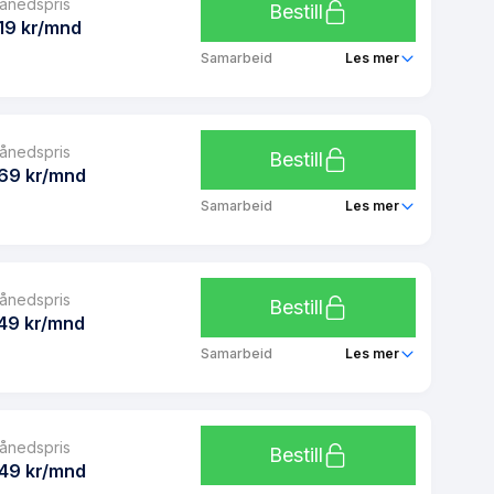
ånedspris
Bestill
19 kr/mnd
Samarbeid
Les mer
Phonero Red 10 GB
ånedspris
Ubegrenset
Bestill
69 kr/mnd
Ubegrenset
Samarbeid
Les mer
Ubegrenset
Phonero Red 15 GB
Nei
ånedspris
Ubegrenset
Bestill
Ja
49 kr/mnd
Ubegrenset
Samarbeid
Les mer
Ubegrenset
Phonero Red 25 GB
Nei
ånedspris
Ubegrenset
Bestill
Ja
49 kr/mnd
Ubegrenset