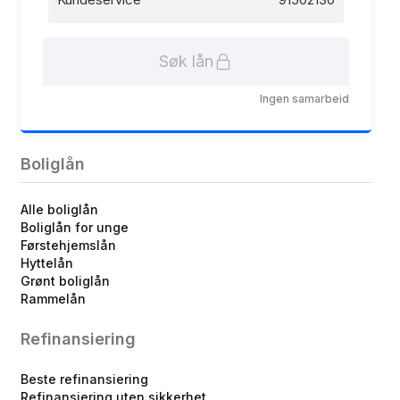
Søk lån
Ingen samarbeid
Boliglån
Alle boliglån
Boliglån for unge
Førstehjemslån
Hyttelån
Grønt boliglån
Rammelån
Refinansiering
Beste refinansiering
Refinansiering uten sikkerhet