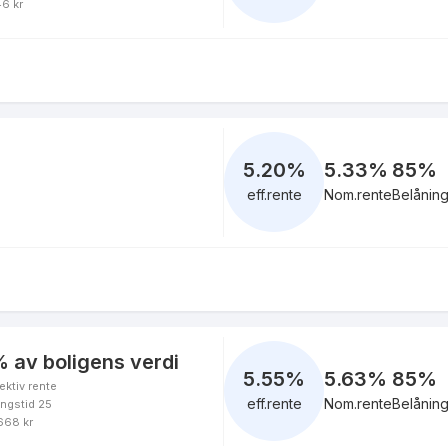
5.30
%
46 kr
eff.rente
5.61
%
eff.rente
5.20
%
5.33%
85
%
eff.rente
Nom.rente
Belånin
5.57
%
eff.rente
 av boligens verdi
5.55
%
5.63%
85
%
ektiv rente
4.86
%
eff.rente
Nom.rente
Belånin
ingstid 25
eff.rente
 668 kr