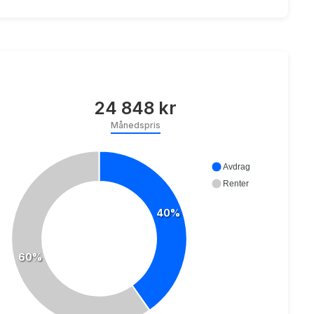
24 848 kr
Månedspris
Avdrag
Renter
40%
60%