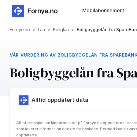
Mobilabonnement
Fornye.no
>
Lan
>
Boliglan
>
Boligbyggelån fra SpareBan
VÅR VURDERING AV BOLIGBYGGELÅN FRA SPAREBANK
Boligbyggelån fra Sp
Alltid oppdatert data
All informasjon om låneprodukter på Fornye.no oppdateres i sannt
som leverer informasjon direkte fra bankene. Dermed kan du være 
oppdaterte.