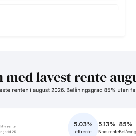
4.87
%
eff.rente
7.16
%
eff.rente
n med lavest rente
augu
este renten i
august 2026
. Belåningsgrad 85% uten fa
8.84
%
eff.rente
5.03
%
5.13%
85
%
ktiv rente
eff.rente
Nom.rente
Belånin
ingstid 25