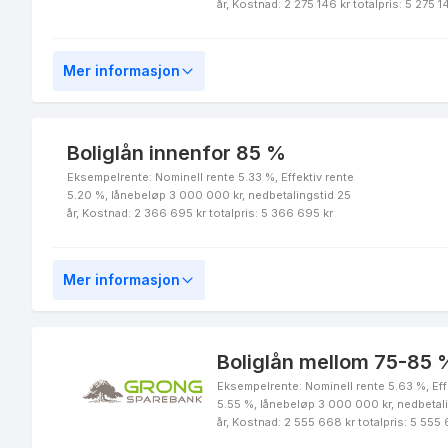
år, Kostnad: 2 275 146 kr totalpris: 5 275 1
Flexilån 50%
Mer informasjon
LOfavør 34+ Boliglån
Boliglån innenfor 85 %
Eksempelrente: Nominell rente 5.33 %, Effektiv rente
5.20 %, lånebeløp 3 000 000 kr, nedbetalingstid 25
år, Kostnad: 2 366 695 kr totalpris: 5 366 695 kr
Flexilån 60%
Mer informasjon
Boliglån mellom 75-85 %
Eksempelrente: Nominell rente 5.63 %, Eff
LOfavør Førstehjemslån
5.55 %, lånebeløp 3 000 000 kr, nedbetal
75%
år, Kostnad: 2 555 668 kr totalpris: 5 555