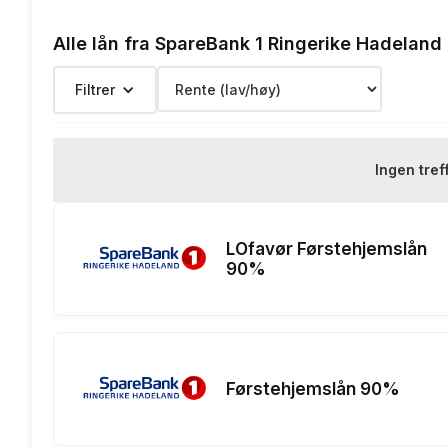
Etableringsgebyr:
Alle lån fra SpareBank 1 Ringerike Hadeland
Termingebyr:
Filtrer
Depotgebyr:
Eksempelrente: Nominell rente 
Ingen tref
Renteeksempel:
nedbetalings
LOfavør Førstehjemslån
90%
Førstehjemslån 90%