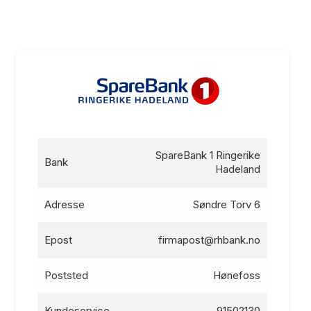
SpareBank 1 Ringerike
Bank
Hadeland
Adresse
Søndre Torv 6
Epost
firmapost@rhbank.no
Poststed
Hønefoss
Kundeservice
91502130