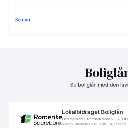
Se mer
Førstehjemslån 75%
Mellomfinansiering
Boliglå
Se boliglån med den lav
Boligbyggelån
Lokalbidraget Boliglån
Eksempelrente: Nominell rente 5.13 %, Effe
5.03 %, lånebeløp 3 000 000 kr, nedbetal