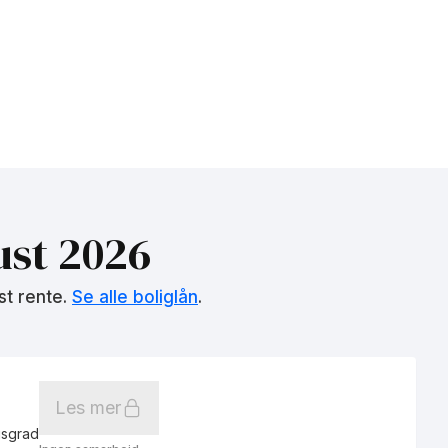
st 2026
st rente.
Se alle boliglån
.
Les mer
gsgrad