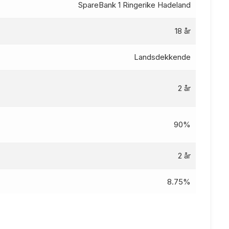
SpareBank 1 Ringerike Hadeland
18 år
Landsdekkende
2 år
90%
2 år
8.75%
8.84
%