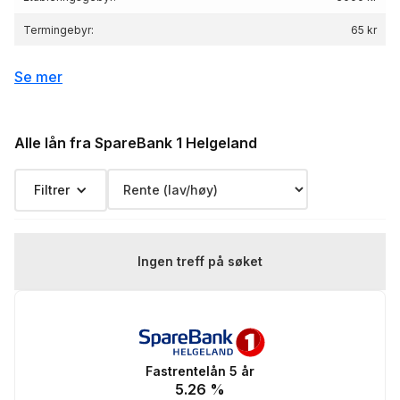
Termingebyr:
65 kr
Depotgebyr:
1000 kr
Se mer
Eksempelrente: Nominell rente 5.24 %,
Effektiv rente 5.19 %, lånebeløp 3 000 000 kr,
Renteeksempel:
nedbetalingstid 25 år, Kostnad: 2 362 679 kr
Alle lån fra SpareBank 1 Helgeland
totalpris: 5 362 679 kr
Filtrer
Ingen treff på søket
Fastrentelån 5 år
5.26
%