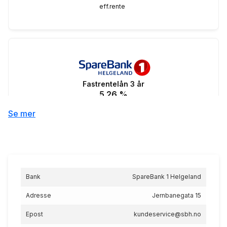
eff.rente
Fastrentelån 3 år
5.26
%
eff.rente
Se mer
Bank
SpareBank 1 Helgeland
Hyttelån
6.73
%
Adresse
Jernbanegata 15
eff.rente
Epost
kundeservice@sbh.no