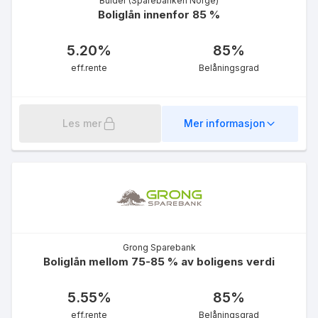
Bulder (Sparebanken Norge)
eff.rente
Boliglån innenfor 85 %
5.20
%
85
%
eff.rente
Belåningsgrad
Boliglån 50%
Les mer
Mer informasjon
5.31
%
eff.rente
Grong Sparebank
Fleksilån
Boliglån mellom 75-85 % av boligens verdi
5.63
%
eff.rente
5.55
%
85
%
eff.rente
Belåningsgrad