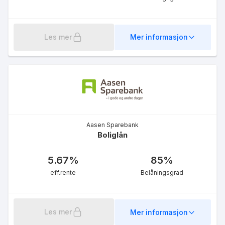
Les mer
Mer informasjon
Grønt boliglån
5.25
%
eff.rente
Aasen Sparebank
Boliglån
Førstehjemslån
5.67
%
85
%
5.19
%
eff.rente
Belåningsgrad
eff.rente
Les mer
Mer informasjon