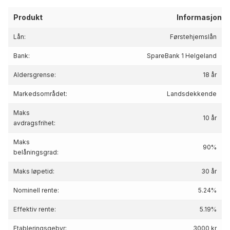
Produkt
Informasjon
Lån:
Førstehjemslån
Bank:
SpareBank 1 Helgeland
Aldersgrense:
18 år
Markedsområdet:
Landsdekkende
Maks
10 år
avdragsfrihet:
Maks
90%
belåningsgrad:
Maks løpetid:
30 år
Nominell rente:
5.24%
Effektiv rente:
5.19
%
Etableringsgebyr:
3000 kr