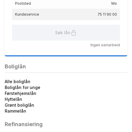
Poststed
Mo
Kundeservice
75 11 90 00
Søk lån
Grønt lån til energitiltak
5.40
%
Ingen samarbeid
eff.rente
Boliglån
Alle boliglån
Boliglån for unge
LOfavør Boliglån 75 %
Førstehjemslån
5.35
%
Hyttelån
Grønt boliglån
eff.rente
Rammelån
Refinansiering