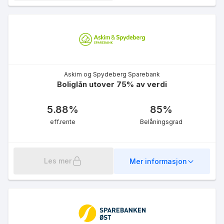
Grønt førstehjemslån
4.98
%
eff.rente
Askim og Spydeberg Sparebank
Boliglån utover 75% av verdi
5.88
%
85
%
eff.rente
Belåningsgrad
Grønt boliglån for unge
4.98
%
eff.rente
Les mer
Mer informasjon
LOfavør Fleksilån