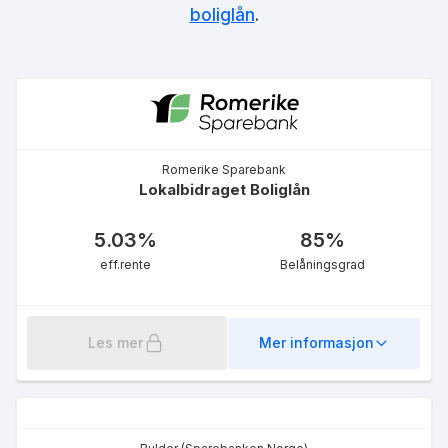
LOfavør Førstehjemslån
boliglån
.
4.98
%
eff.rente
Romerike Sparebank
Lokalbidraget Boliglån
Boliglån
5.94
%
5.03
%
85
%
eff.rente
eff.rente
Belåningsgrad
Les mer
Mer informasjon
Boliglån for unge
5.30
%