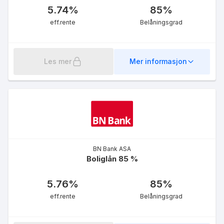
5.74
%
85
%
eff.rente
Belåningsgrad
Les mer
Mer informasjon
BN Bank ASA
Boliglån 85 %
5.76
%
85
%
eff.rente
Belåningsgrad