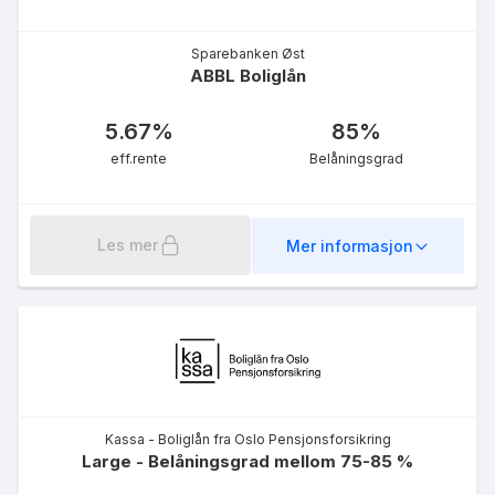
5.41
%
eff.rente
Sparebanken Øst
ABBL Boliglån
5.67
%
85
%
eff.rente
Belåningsgrad
LOfavør Miljølån
5.10
%
Les mer
Mer informasjon
eff.rente
LOfavør Grønt Boliglån
Kassa - Boliglån fra Oslo Pensjonsforsikring
4.98
%
Large - Belåningsgrad mellom 75-85 %
eff.rente