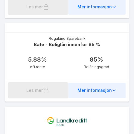
Les mer
Mer informasjon
Rogaland Sparebank
Bate - Boliglån innenfor 85 %
5.88
%
85
%
eff.rente
Belåningsgrad
Les mer
Mer informasjon