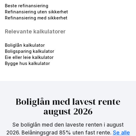
Beste refinansiering
Refinansiering uten sikkerhet
Refinansiering med sikkerhet
LOfavør Boliglån 50 %
5.10
%
Relevante kalkulatorer
eff.rente
Boliglån kalkulator
Boligsparing kalkulator
Eie eller leie kalkulator
Bygge hus kalkulator
LOfavør Boliglån ung
5.17
%
eff.rente
Boliglån med lavest rente
august 2026
Se boliglån med den laveste renten i
august
2026
. Belåningsgrad 85% uten fast rente.
Se alle