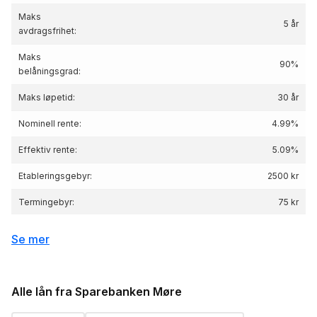
Maks
5 år
avdragsfrihet:
Maks
90%
belåningsgrad:
Maks løpetid:
30 år
Nominell rente:
4.99%
Effektiv rente:
5.09
%
Etableringsgebyr:
2500 kr
Termingebyr:
75 kr
Depotgebyr:
1200 kr
Se mer
Eksempelrente: Nominell rente 4.99 %,
Effektiv rente 5.09 %, lånebeløp 3 000 000 kr,
Renteeksempel:
nedbetalingstid 25 år, Kostnad: 2 310 843 kr
Alle lån fra Sparebanken Møre
totalpris: 5 310 843 kr