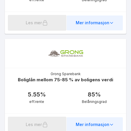
Les mer
Mer informasjon
Møre Boligkreditt
5.84
%
eff.rente
Grong Sparebank
Boliglån mellom 75-85 % av boligens verdi
5.55
%
85
%
eff.rente
Belåningsgrad
Møre Boliglån inntil 90 %
6.11
%
Les mer
Mer informasjon
eff.rente