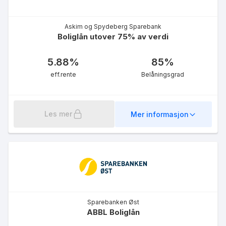
Askim og Spydeberg Sparebank
Boliglån utover 75% av verdi
5.88
%
85
%
eff.rente
Belåningsgrad
Møre Ung Førstehjemslån
5.09
%
eff.rente
Les mer
Mer informasjon
Møre Ung Boliglån
Sparebanken Øst
5.15
%
ABBL Boliglån
eff.rente