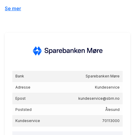
Grønn Boligkreditt
Se mer
5.73
%
eff.rente
Fastrentelån Møre Ung 85
Bank
Sparebanken Møre
% - 10 år
5.04
%
Adresse
Kundeservice
eff.rente
Epost
kundeservice@sbm.no
Poststed
Ålesund
Kundeservice
70113000