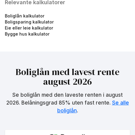
Relevante kalkulatorer
Boliglån kalkulator
Boligsparing kalkulator
Fastrentelån Øvrige
Eie eller leie kalkulator
kunder - 5 år
Bygge hus kalkulator
5.04
%
eff.rente
Boliglån med lavest rente
august 2026
Se boliglån med den laveste renten i
august
Fastrentelån Øvrige
2026
. Belåningsgrad 85% uten fast rente.
Se alle
kunder - 3 år
boliglån
.
5.04
%
eff.rente