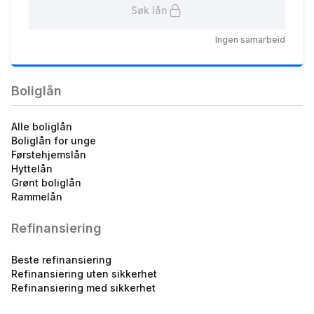
Søk lån
Fastrentelån Møre Ung 85
Ingen samarbeid
% - 3 år
4.94
%
eff.rente
Boliglån
Alle boliglån
Boliglån for unge
Førstehjemslån
Hyttelån
Grønt boliglån
Rammelån
Fastrentelån Møre Ung 85
% - 5 år
Refinansiering
4.94
%
eff.rente
Beste refinansiering
Refinansiering uten sikkerhet
Refinansiering med sikkerhet