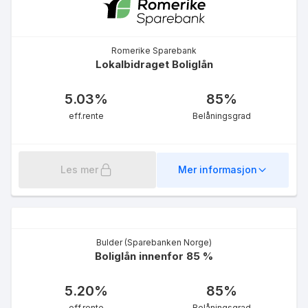
Romerike Sparebank
Lokalbidraget Boliglån
Fastrentelån Øvrige
5.03
%
85
%
Kunder - 10 år
eff.rente
Belåningsgrad
5.15
%
eff.rente
Les mer
Mer informasjon
Bulder (Sparebanken Norge)
Boliglån innenfor 85 %
Møre Boliglån inntil 50 %
5.41
%
5.20
%
85
%
eff.rente
eff.rente
Belåningsgrad