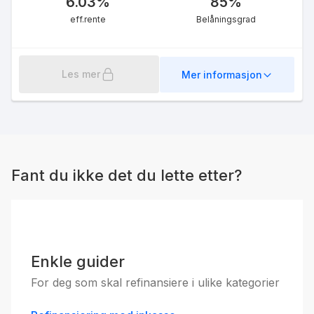
6.03
%
85
%
eff.rente
Belåningsgrad
Les mer
Mer informasjon
Fant du ikke det du lette etter?
Enkle guider
For deg som skal refinansiere i ulike kategorier