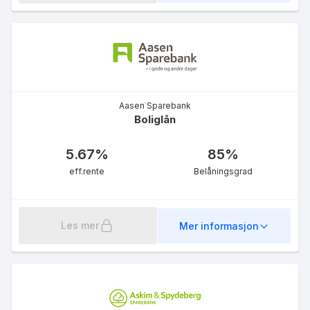
Aasen Sparebank
Møre Boliglån inntil 75 %
Boliglån
5.73
%
eff.rente
5.67
%
85
%
eff.rente
Belåningsgrad
Les mer
Mer informasjon
Grønt boliglån
5.09
%
eff.rente