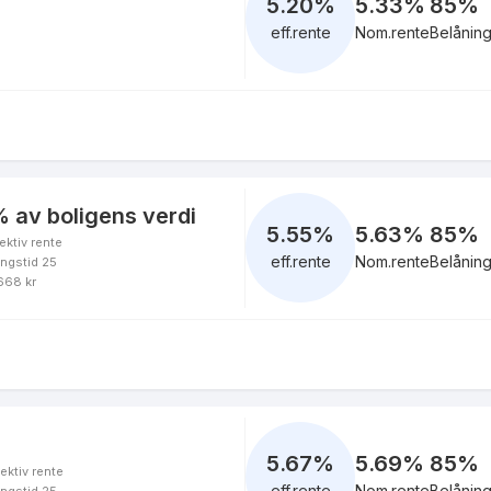
5.20
%
5.33%
85
%
eff.rente
Nom.rente
Belånin
4.90
%
eff.rente
 av boligens verdi
5.55
%
5.63%
85
%
ektiv rente
5.63
%
eff.rente
Nom.rente
Belånin
ingstid 25
eff.rente
 668 kr
4.93
%
eff.rente
5.67
%
5.69%
85
%
ektiv rente
eff.rente
Nom.rente
Belånin
ingstid 25