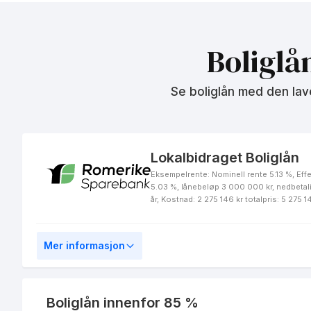
LOfavør Grønt
Førstehjemslån
Boliglå
Se boliglån med den lav
Grønt Flexilån
Lokalbidraget Boliglån
Eksempelrente: Nominell rente 5.13 %, Effe
5.03 %, lånebeløp 3 000 000 kr, nedbetal
år, Kostnad: 2 275 146 kr totalpris: 5 275 1
Grønt Boliglån
Mer informasjon
Grønt Miljølån
Boliglån innenfor 85 %