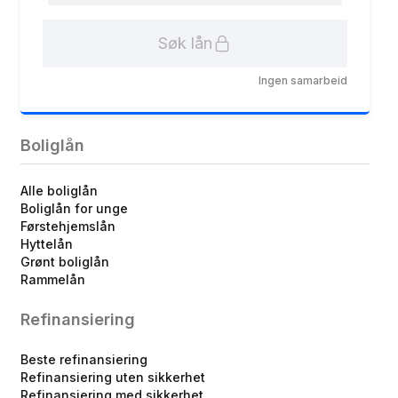
Søk lån
Ingen samarbeid
Boliglån
Alle boliglån
Boliglån for unge
Førstehjemslån
Hyttelån
Grønt boliglån
Rammelån
Refinansiering
Beste refinansiering
Refinansiering uten sikkerhet
Refinansiering med sikkerhet