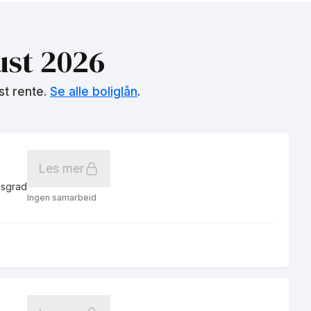
st 2026
st rente.
Se alle boliglån
.
Les mer
gsgrad
Ingen samarbeid