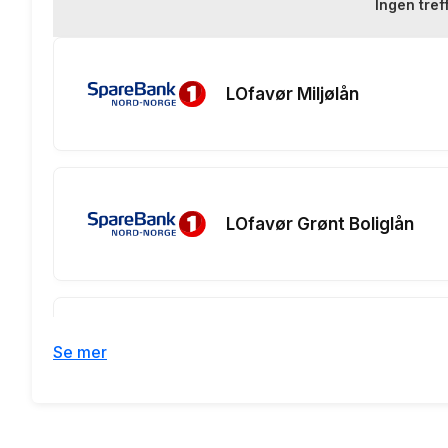
Ingen tref
Renteeksempel:
nedbetaling
LOfavør Miljølån
LOfavør Grønt Boliglån
Se mer
LOfavør Grønt Flexilån