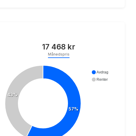
17 468 kr
Månedspris
Avdrag
Renter
43%
57%