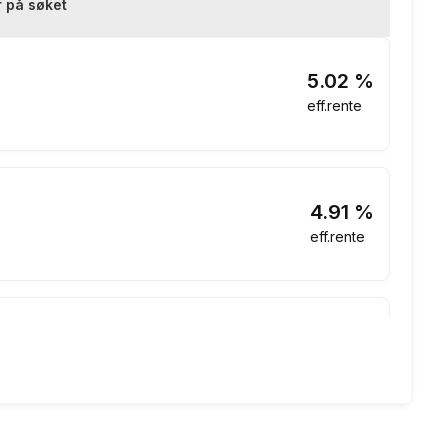
f på søket
stid 25 år, Kostnad: 2 241 849 kr totalpris: 5 241 849 kr
5.02
%
eff.rente
4.91
%
eff.rente
4.92
%
eff.rente