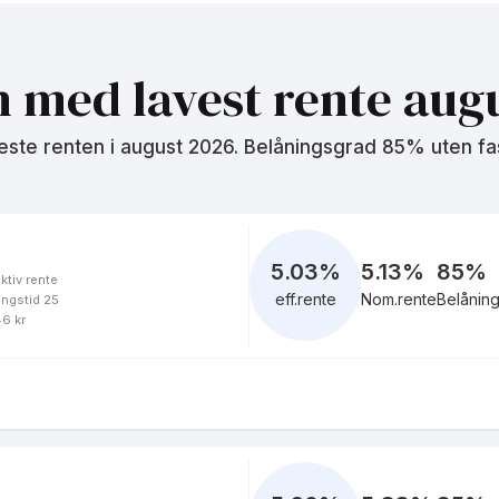
4.81
%
eff.rente
n med lavest rente
augu
este renten i
august 2026
. Belåningsgrad 85% uten fa
4.94
%
eff.rente
5.03
%
5.13%
85
%
ktiv rente
eff.rente
Nom.rente
Belånin
ingstid 25
4.93
%
46 kr
eff.rente
5.04
%
eff.rente