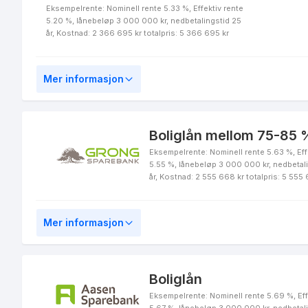
Eksempelrente: Nominell rente 5.33 %, Effektiv rente
5.20 %, lånebeløp 3 000 000 kr, nedbetalingstid 25
år, Kostnad: 2 366 695 kr totalpris: 5 366 695 kr
Grønt Førstehjemslån
Mer informasjon
Boliglån mellom 75-85 %
Eksempelrente: Nominell rente 5.63 %, Eff
Hyttelån for voksne
5.55 %, lånebeløp 3 000 000 kr, nedbetal
år, Kostnad: 2 555 668 kr totalpris: 5 555
Mer informasjon
LOfavør Førstehjemslån
Boliglån
Eksempelrente: Nominell rente 5.69 %, Eff
5.67 %, lånebeløp 3 000 000 kr, nedbetal