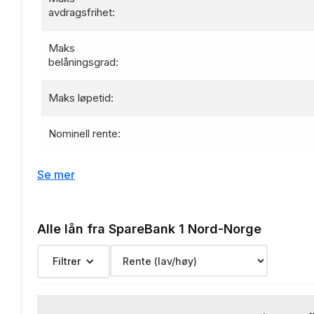
avdragsfrihet:
Maks
belåningsgrad:
Maks løpetid:
Nominell rente:
Effektiv rente:
Se mer
Etableringsgebyr:
Alle lån fra SpareBank 1 Nord-Norge
Termingebyr:
Filtrer
Depotgebyr:
Eksempelrente: Nominell rente 