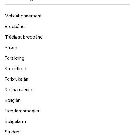
Mobilabonnement
Boliglån medlem - 75%
Bredbånd
4.92
%
eff.rente
Trådløst bredbånd
Strøm
Forsikring
Kredittkort
Forbrukslån
Boliglån ordinær - 75%
Refinansiering
5.36
%
Boliglån
eff.rente
Eiendomsmegler
Boligalarm
Student