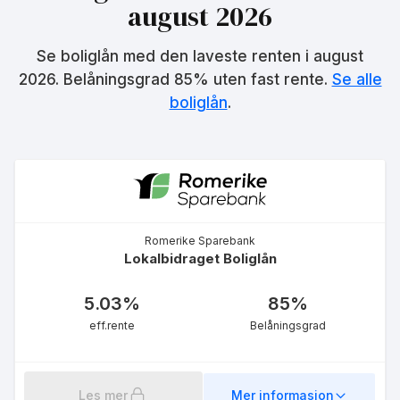
august 2026
Se boliglån med den laveste renten i
august
Fastrente Medlem - 3 år
innenfor 85%
2026
. Belåningsgrad 85% uten fast rente.
Se alle
4.82
%
boliglån
.
eff.rente
Romerike Sparebank
Lokalbidraget Boliglån
Fastrente Ordinær - 3 år
innenfor 85%
5.03
%
85
%
4.93
%
eff.rente
Belåningsgrad
eff.rente
Les mer
Mer informasjon