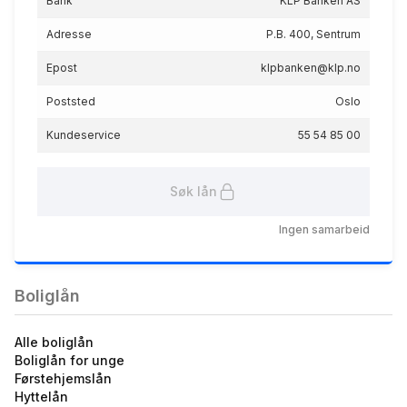
Bank
KLP Banken AS
Grønt boliglån medlem 55
%
Adresse
P.B. 400, Sentrum
4.72
%
Epost
klpbanken@klp.no
eff.rente
Poststed
Oslo
Kundeservice
55 54 85 00
Søk lån
Ingen samarbeid
Boliglån medlem - 55 %
4.82
%
eff.rente
Boliglån
Alle boliglån
Boliglån for unge
Førstehjemslån
Hyttelån