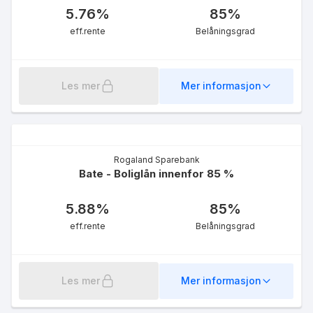
4.82
%
5.76
%
85
%
eff.rente
eff.rente
Belåningsgrad
Les mer
Mer informasjon
Rammelån øvrige kunder
Rogaland Sparebank
5.36
%
Bate - Boliglån innenfor 85 %
eff.rente
5.88
%
85
%
eff.rente
Belåningsgrad
Les mer
Mer informasjon
Rammelån medlem