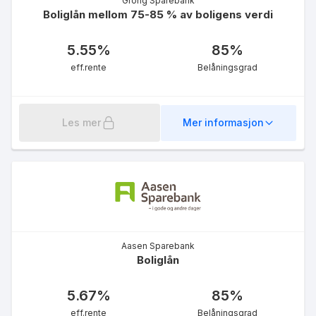
Grong Sparebank
Boliglån mellom 75-85 % av boligens verdi
5.55
%
85
%
eff.rente
Belåningsgrad
Fastrente Ordinær - 5 år
innenfor 85%
Les mer
Mer informasjon
4.93
%
eff.rente
Aasen Sparebank
Boliglån
Mellomfinansiering øvrige
kunder
5.67
%
85
%
7.00
%
eff.rente
Belåningsgrad