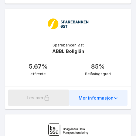
6.80
%
eff.rente
Sparebanken Øst
ABBL Boliglån
Seniorlån medlem
5.67
%
85
%
6.80
%
eff.rente
Belåningsgrad
eff.rente
Les mer
Mer informasjon
Boliglån medlem - 90%