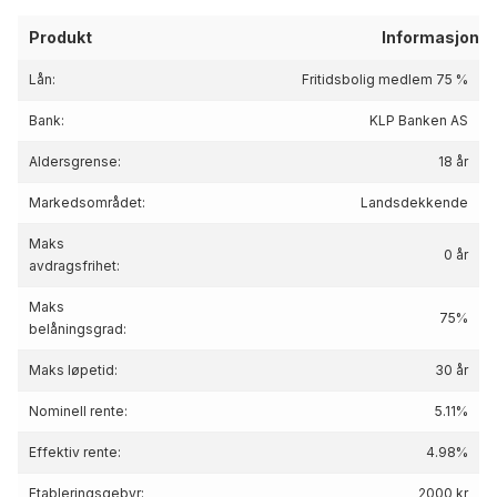
Produkt
Informasjon
Lån:
Fritidsbolig medlem 75 %
Bank:
KLP Banken AS
Aldersgrense:
18 år
Markedsområdet:
Landsdekkende
Maks
0 år
avdragsfrihet:
Maks
75%
belåningsgrad:
Maks løpetid:
30 år
Nominell rente:
5.11%
Effektiv rente:
4.98
%
Etableringsgebyr:
2000 kr