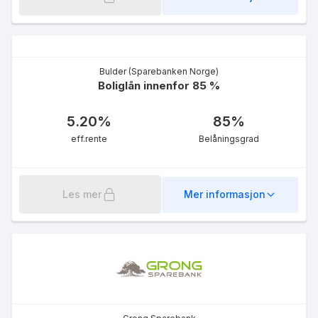
Bulder (Sparebanken Norge)
Fastrente Medlem - 10 år
Boliglån innenfor 85 %
innenfor 85%
4.82
%
5.20
%
85
%
eff.rente
eff.rente
Belåningsgrad
Les mer
Mer informasjon
Fastrente Ordinær - 10 år
innenfor 85%
4.93
%
eff.rente