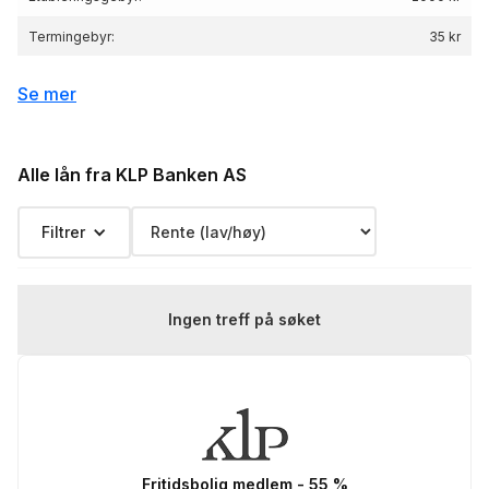
Termingebyr:
35 kr
Depotgebyr:
0 kr
Se mer
Eksempelrente: Nominell rente 5.11 %, Effektiv
rente 4.98 %, lånebeløp 3 000 000 kr,
Renteeksempel:
nedbetalingstid 25 år, Kostnad: 2 249 269 kr
Alle lån fra KLP Banken AS
totalpris: 5 249 269 kr
Filtrer
Ingen treff på søket
Fritidsbolig medlem - 55 %