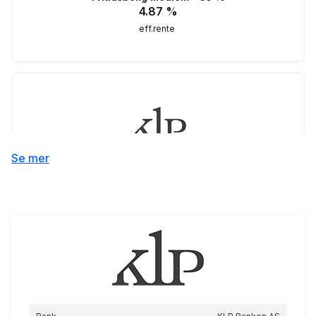
4.87
%
eff.rente
Fritidsbolig øvrige kunder
Se mer
55 %
5.30
%
eff.rente