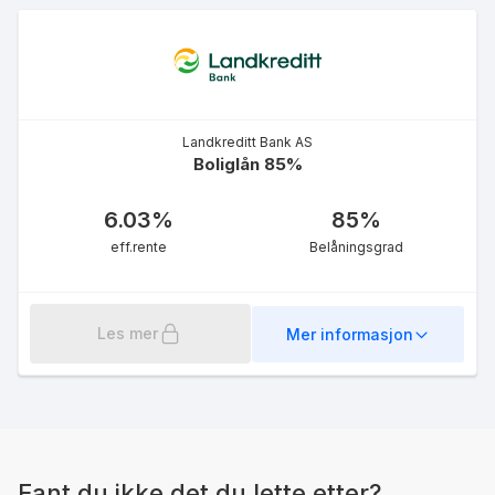
4.92
%
eff.rente
Landkreditt Bank AS
Boliglån 85%
6.03
%
85
%
Grønt boliglån medlem
eff.rente
Belåningsgrad
90%
5.08
%
eff.rente
Les mer
Mer informasjon
Fant du ikke det du lette etter?