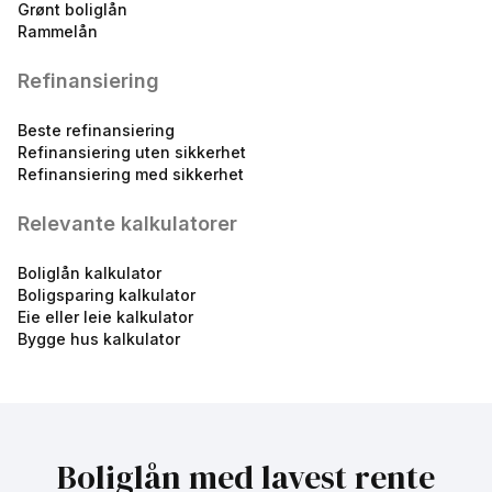
Grønt boliglån
Rammelån
Boliglån ordinær - 55 %
5.25
%
Refinansiering
eff.rente
Beste refinansiering
Refinansiering uten sikkerhet
Refinansiering med sikkerhet
Relevante kalkulatorer
Boliglån kalkulator
Fastrente Medlem - 5 år
Boligsparing kalkulator
innenfor 85%
Eie eller leie kalkulator
4.82
%
Bygge hus kalkulator
eff.rente
Boliglån med lavest rente