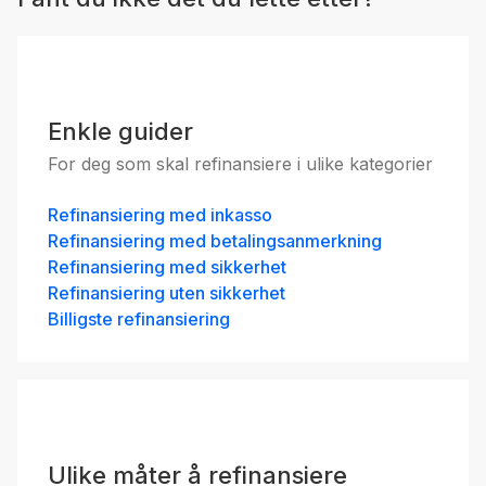
Grønt boliglån medlem 75
%
4.82
%
eff.rente
Enkle guider
For deg som skal refinansiere i ulike kategorier
Refinansiering med inkasso
Refinansiering med betalingsanmerkning
Refinansiering med sikkerhet
Fritidsbolig medlem 75 %
Refinansiering uten sikkerhet
4.98
%
Billigste refinansiering
eff.rente
Ulike måter å refinansiere