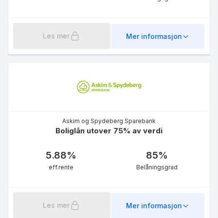
eff.rente
Les mer
Mer informasjon
Mellomfinansiering
medlemmer
6.56
%
Askim og Spydeberg Sparebank
eff.rente
Boliglån utover 75% av verdi
5.88
%
85
%
eff.rente
Belåningsgrad
Les mer
Mer informasjon
Seniorlån øvrige kunder