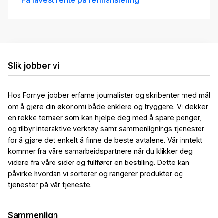
Få lavest rente på refinansiering
Grønt boliglån Ung medlem
4.72
%
eff.rente
Slik jobber vi
Hos Fornye jobber erfarne journalister og skribenter med mål
om å gjøre din økonomi både enklere og tryggere. Vi dekker
en rekke temaer som kan hjelpe deg med å spare penger,
og tilbyr interaktive verktøy samt sammenlignings tjenester
for å gjøre det enkelt å finne de beste avtalene. Vår inntekt
Boliglån Ung Medlem
kommer fra våre samarbeidspartnere når du klikker deg
4.82
%
videre fra våre sider og fullfører en bestilling. Dette kan
eff.rente
påvirke hvordan vi sorterer og rangerer produkter og
tjenester på vår tjeneste.
Sammenlign