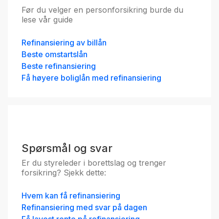
Før du velger en personforsikring burde du
lese vår guide
Fritidsbolig øvrige kunder
75 %
5.41
%
Refinansiering av billån
Beste omstartslån
eff.rente
Beste refinansiering
Få høyere boliglån med refinansiering
Førstehjemslån Medlem
Spørsmål og svar
4.66
%
Er du styreleder i borettslag og trenger
eff.rente
forsikring? Sjekk dette:
Hvem kan få refinansiering
Refinansiering med svar på dagen