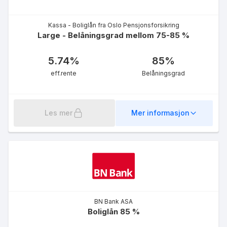
5.19
%
eff.rente
Kassa - Boliglån fra Oslo Pensjonsforsikring
Large - Belåningsgrad mellom 75-85 %
5.74
%
85
%
eff.rente
Belåningsgrad
Boliglån ordinær - 90%
Les mer
Mer informasjon
5.62
%
eff.rente
BN Bank ASA
Boliglån 85 %
Rammelån grønt medlem