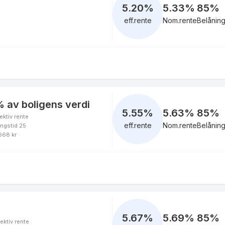
5.20
%
5.33%
85
%
eff.rente
Nom.rente
Belånin
 av boligens verdi
5.55
%
5.63%
85
%
ektiv rente
eff.rente
Nom.rente
Belånin
ingstid 25
 668 kr
5.67
%
5.69%
85
%
ektiv rente