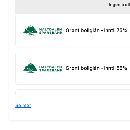
Eksempelrente: Nominell r
Ingen tref
Renteeksempel:
Grønt boliglån - inntil 75%
Grønt boliglån - inntil 55%
Se mer
Grønt boliglån - for unge