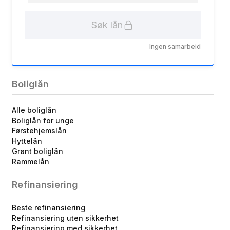
Søk lån
Ingen samarbeid
Boliglån
Alle boliglån
Boliglån for unge
Førstehjemslån
Hyttelån
Grønt boliglån
Rammelån
Refinansiering
Beste refinansiering
Refinansiering uten sikkerhet
Refinansiering med sikkerhet