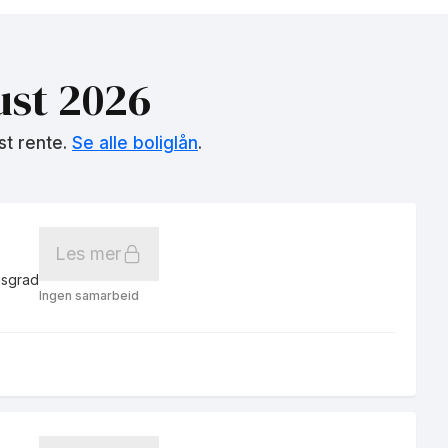
st 2026
st rente.
Se alle boliglån
.
Les mer
gsgrad
Ingen samarbeid