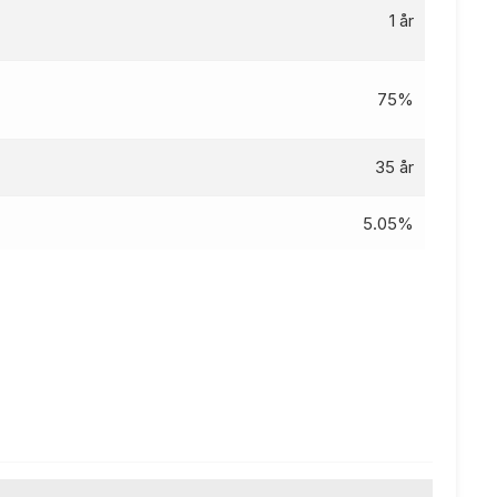
1 år
75%
35 år
5.05%
%
4000 kr
65 kr
kr