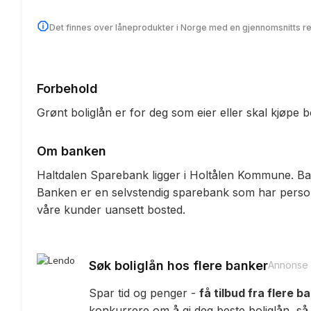
Det finnes over låneprodukter i Norge med en gjennomsnitts r
Forbehold
Grønt boliglån er for deg som eier eller skal kjøpe
Om banken
Haltdalen Sparebank ligger i Holtålen Kommune. 
Banken er en selvstendig sparebank som har person
våre kunder uansett bosted.
Søk boliglån hos flere banker
Annonse
Spar tid og penger -
få tilbud fra flere b
konkurrere om å gi deg beste boliglån, så