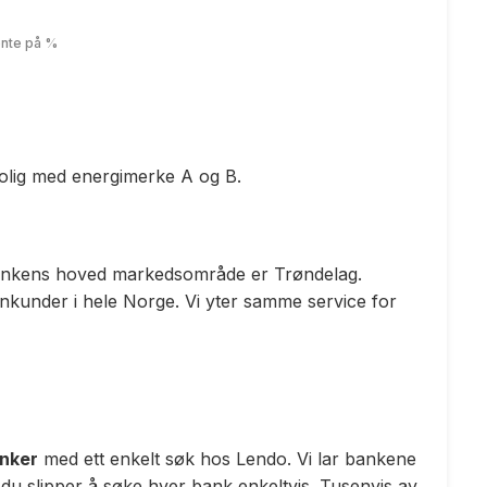
ente på
%
 bolig med energimerke A og B.
Bankens hoved markedsområde er Trøndelag.
kunder i hele Norge. Vi yter samme service for
anker
med ett enkelt søk hos Lendo. Vi lar bankene
 du slipper å søke hver bank enkeltvis. Tusenvis av