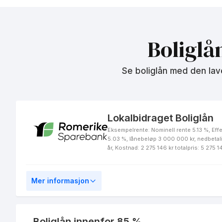
Boliglån - inntil 90%
Boliglå
Se boliglån med den lav
Lokalbidraget Boliglån
Eksempelrente: Nominell rente 5.13 %, Effe
5.03 %, lånebeløp 3 000 000 kr, nedbetal
år, Kostnad: 2 275 146 kr totalpris: 5 275 1
Mer informasjon
Boliglån innenfor 85 %