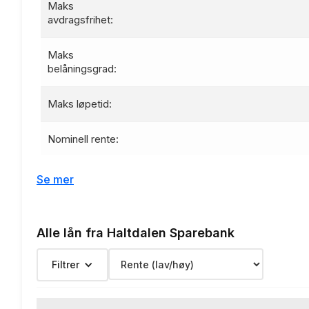
Maks
avdragsfrihet:
Maks
belåningsgrad:
Maks løpetid:
Nominell rente:
Effektiv rente:
Se mer
Etableringsgebyr:
Alle lån fra Haltdalen Sparebank
Termingebyr:
Filtrer
Depotgebyr: