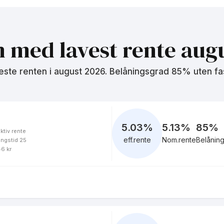
%
eff.rente
n med lavest rente
augu
este renten i
august 2026
. Belåningsgrad 85% uten fa
5.03
%
5.13%
85
%
ktiv rente
eff.rente
Nom.rente
Belånin
ingstid 25
46 kr