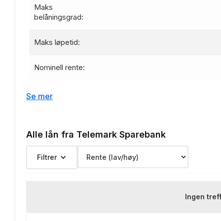
Maks
belåningsgrad:
Maks løpetid:
Nominell rente:
Effektiv rente:
Se mer
Etableringsgebyr:
Alle lån fra Telemark Sparebank
Termingebyr:
Filtrer
Depotgebyr:
Eksempelrente: Nominell r
Ingen tref
Renteeksempel: