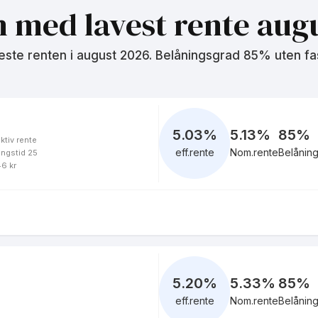
n med lavest rente
augu
este renten i
august 2026
. Belåningsgrad 85% uten fa
5.03
%
5.13%
85
%
ktiv rente
eff.rente
Nom.rente
Belånin
ingstid 25
46 kr
5.20
%
5.33%
85
%
eff.rente
Nom.rente
Belånin