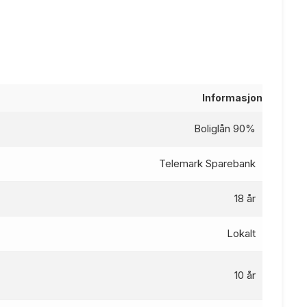
Informasjon
Boliglån 90%
Telemark Sparebank
18 år
Lokalt
10 år