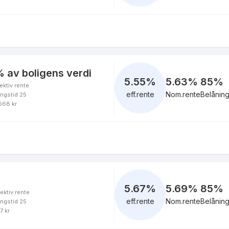
 av boligens verdi
5.55
%
5.63%
85
%
ektiv rente
eff.rente
Nom.rente
Belånin
ingstid 25
 668 kr
5.67
%
5.69%
85
%
ektiv rente
eff.rente
Nom.rente
Belånin
ingstid 25
7 kr