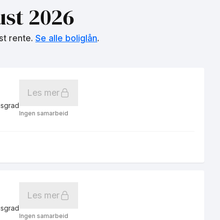
st 2026
st rente.
Se alle boliglån
.
Les mer
gsgrad
Ingen samarbeid
Les mer
gsgrad
Ingen samarbeid