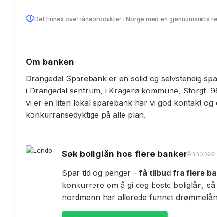
Det finnes over låneprodukter i Norge med en gjennomsnitts r
Om banken
Drangedal Sparebank er en solid og selvstendig sp
i Drangedal sentrum, i Kragerø kommune, Storgt. 96
vi er en liten lokal sparebank har vi god kontakt og et 
konkurransedyktige på alle plan.
Søk boliglån hos flere banker
Annonse
Spar tid og penger -
få tilbud fra flere b
konkurrere om å gi deg beste boliglån, så
nordmenn har allerede funnet drømmelåne