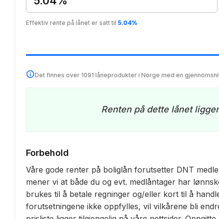
5.04%
Effektiv rente på lånet er satt til
5.04%
Det finnes over 1091 låneprodukter i Norge med en gjennomsni
Renten på dette lånet ligge
Forbehold
Våre gode renter på boliglån forutsetter DNT medl
mener vi at både du og evt. medlåntager har lønnsk
brukes til å betale regninger og/eller kort til å ha
forutsetningene ikke oppfylles, vil vilkårene bli endre
prisliste ligger tilgjengelig på våre nettsider. Oppgi