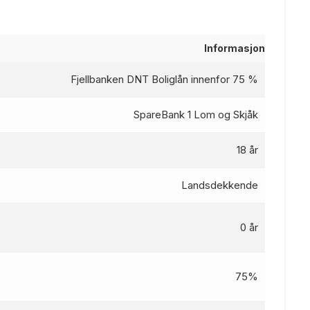
Informasjon
Fjellbanken DNT Boliglån innenfor 75 %
SpareBank 1 Lom og Skjåk
18 år
Landsdekkende
0 år
75%