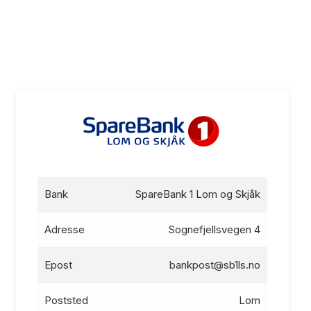
Bank
SpareBank 1 Lom og Skjåk
Adresse
Sognefjellsvegen 4
Epost
bankpost@sb1ls.no
Poststed
Lom