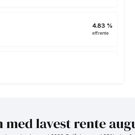
4.83
%
eff.rente
4.83
%
eff.rente
5.04
%
eff.rente
n med lavest rente
augu