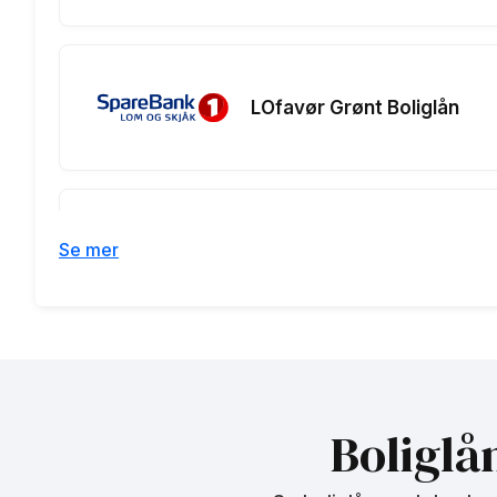
LOfavør Grønt Boliglån
Se mer
LOfavør Miljølån
Fjellbanken DNT Boliglån
innenfor 75 %
Boliglå