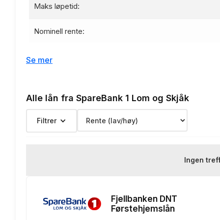
Maks løpetid:
Nominell rente:
Effektiv rente:
Se mer
Etableringsgebyr:
Alle lån fra SpareBank 1 Lom og Skjåk
Termingebyr:
Filtrer
Depotgebyr:
Eksempelrente: Nominell rente 
Ingen tref
Renteeksempel:
nedbetaling
Fjellbanken DNT
Førstehjemslån