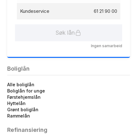
Kundeservice
61 21 90 00
Søk lån
Ingen samarbeid
Boliglån
Alle boliglån
Boliglån for unge
Førstehjemslån
Hyttelån
Grønt boliglån
Rammelån
Refinansiering