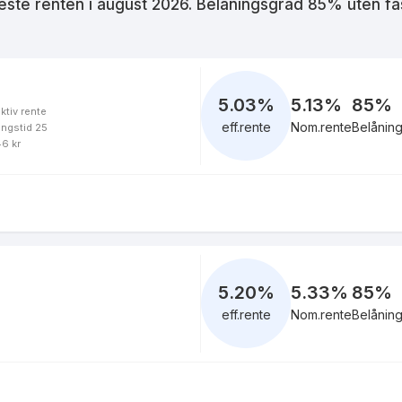
este renten i
august 2026
. Belåningsgrad 85% uten fa
5.25
%
eff.rente
5.03
%
5.13%
85
%
ktiv rente
eff.rente
Nom.rente
Belånin
ingstid 25
5.04
%
46 kr
eff.rente
5.31
%
eff.rente
5.20
%
5.33%
85
%
eff.rente
Nom.rente
Belånin
6.10
%
eff.rente