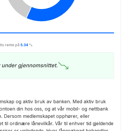
tts rente på
5.34
%
r under gjennomsnittet.
emskap og aktiv bruk av banken. Med aktiv bruk
ontoen din hos oss, og at vår mobil- og nettbank
ndle. Dersom medlemskapet opphører, eller
t til ordinære lånevilkår. Vår til enhver tid gjeldende
tte priser er veiledende. Hver lånesøknad behandles