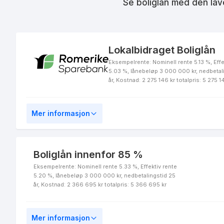
Se boliglån med den lav
Fjellbanken DNT Boliglån
innenfor 50 %
Lokalbidraget Boliglån
Eksempelrente: Nominell rente 5.13 %, Effe
5.03 %, lånebeløp 3 000 000 kr, nedbetal
år, Kostnad: 2 275 146 kr totalpris: 5 275 1
Fjellbanken Energilån
Mer informasjon
Fjellbanken DNT Flexilån
Boliglån innenfor 85 %
Eksempelrente: Nominell rente 5.33 %, Effektiv rente
5.20 %, lånebeløp 3 000 000 kr, nedbetalingstid 25
år, Kostnad: 2 366 695 kr totalpris: 5 366 695 kr
Flexilån
Mer informasjon