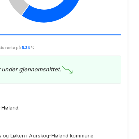
tts rente på
5.34
%
r under gjennomsnittet.
g-Høland.
es og Løken i Aurskog-Høland kommune.