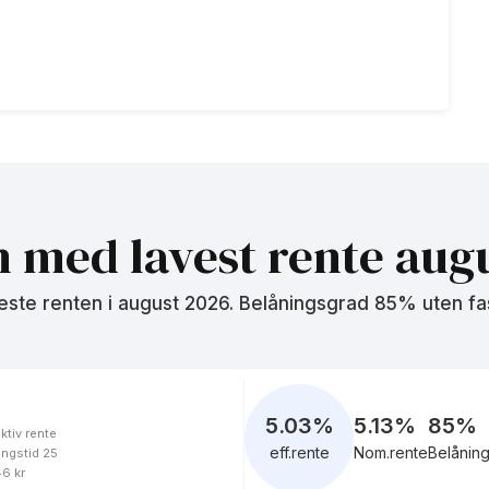
n med lavest rente
augu
este renten i
august 2026
. Belåningsgrad 85% uten fa
5.03
%
5.13%
85
%
ktiv rente
eff.rente
Nom.rente
Belånin
ingstid 25
46 kr