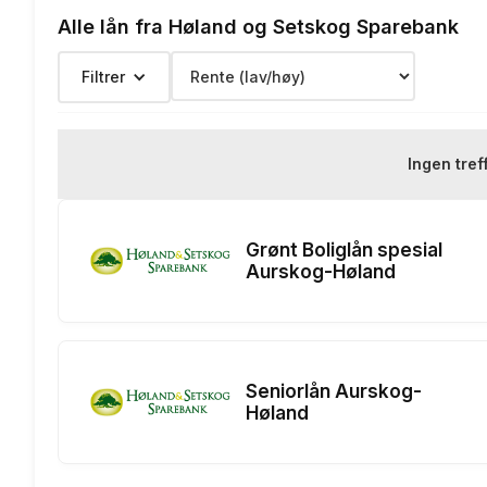
Alle lån fra Høland og Setskog Sparebank
Termingebyr:
Filtrer
Depotgebyr:
Eksempelrente: Nominell rente 
Ingen tref
Renteeksempel:
nedbetaling
Grønt Boliglån spesial
Aurskog-Høland
Seniorlån Aurskog-
Høland