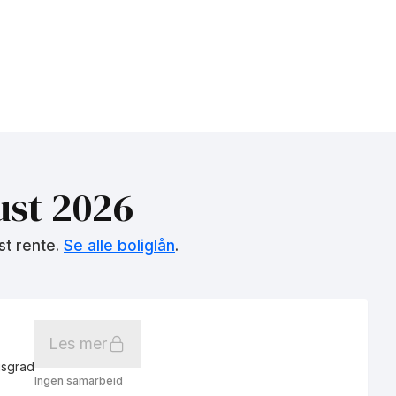
st 2026
st rente.
Se alle boliglån
.
Les mer
gsgrad
Ingen samarbeid