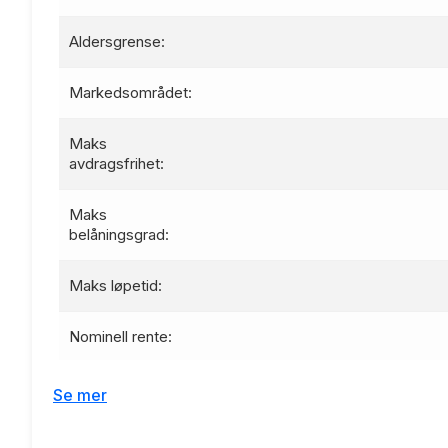
Aldersgrense:
Markedsområdet:
Maks
avdragsfrihet:
Maks
belåningsgrad:
Maks løpetid:
Nominell rente:
Effektiv rente:
Se mer
Etableringsgebyr: