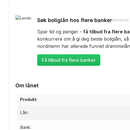
Søk boliglån hos flere banker
Annonse
Spar tid og penger -
få tilbud fra flere b
konkurrere om å gi deg beste boliglån, så
nordmenn har allerede funnet drømmelåne
Få tilbud fra flere banker
Om lånet
Produkt
Lån:
Bank: