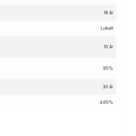
18 år
Lokalt
10 år
85%
30 år
4.65%
4.52
%
0 kr