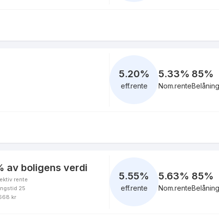
5.20
%
5.33%
85
%
eff.rente
Nom.rente
Belånin
 av boligens verdi
5.55
%
5.63%
85
%
ektiv rente
eff.rente
Nom.rente
Belånin
ingstid 25
 668 kr