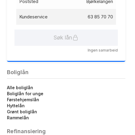
Poststed
Bjørkelangen
Kundeservice
63 85 70 70
Søk lån
Ingen samarbeid
Boliglån
Alle boliglån
Boliglån for unge
Førstehjemslån
Hyttelån
Grønt boliglån
Rammelån
Refinansiering