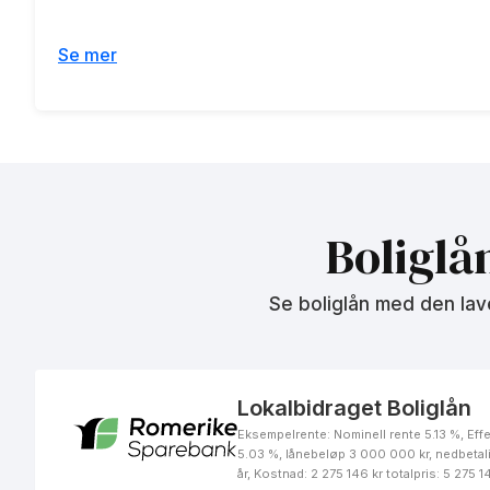
Se mer
Boliglå
Se boliglån med den lav
Lokalbidraget Boliglån
Eksempelrente: Nominell rente 5.13 %, Effe
5.03 %, lånebeløp 3 000 000 kr, nedbetal
år, Kostnad: 2 275 146 kr totalpris: 5 275 1