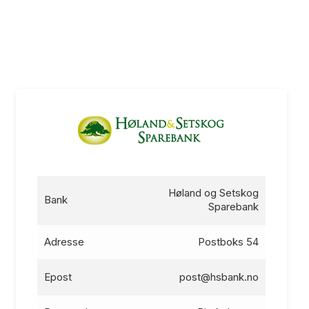
Høland og Setskog
Bank
Sparebank
Adresse
Postboks 54
Epost
post@hsbank.no