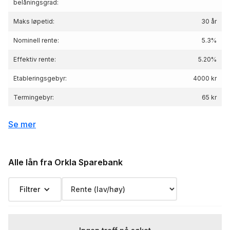
belåningsgrad:
Maks løpetid:
30 år
Nominell rente:
5.3%
Effektiv rente:
5.20
%
Etableringsgebyr:
4000 kr
Termingebyr:
65 kr
Depotgebyr:
kr
Se mer
Eksempelrente: Nominell rente 5.3 %, Effektiv
rente 5.20 %, lånebeløp 3 000 000 kr,
Renteeksempel:
nedbetalingstid 25 år, Kostnad: 2 367 795 kr
Alle lån fra Orkla Sparebank
totalpris: 5 367 795 kr
Filtrer