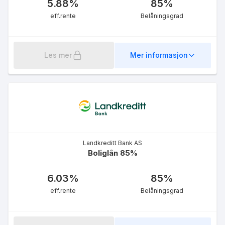
5.88
%
85
%
eff.rente
Belåningsgrad
Les mer
Mer informasjon
Landkreditt Bank AS
Boliglån 85%
6.03
%
85
%
eff.rente
Belåningsgrad