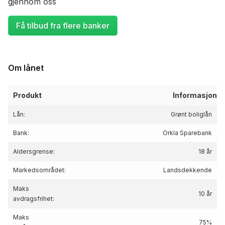
gjennom oss
Få tilbud fra flere banker
Om lånet
Produkt
Informasjon
Lån:
Grønt boliglån
Bank:
Orkla Sparebank
Aldersgrense:
18 år
Markedsområdet:
Landsdekkende
Maks
10 år
avdragsfrihet:
Maks
75%