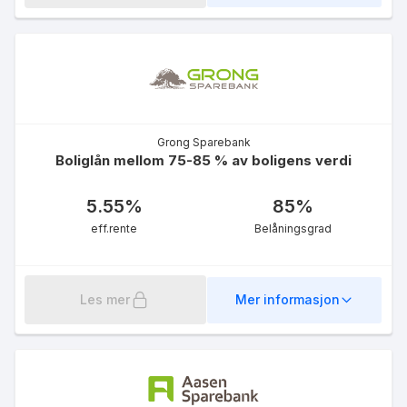
Grong Sparebank
Boliglån mellom 75-85 % av boligens verdi
5.55
%
85
%
eff.rente
Belåningsgrad
Les mer
Mer informasjon