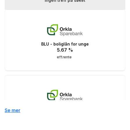
Ingen treff på søket
BLU - boliglån for unge
5.67
%
eff.rente
Boliglån
Se mer
5.24
%
eff.rente