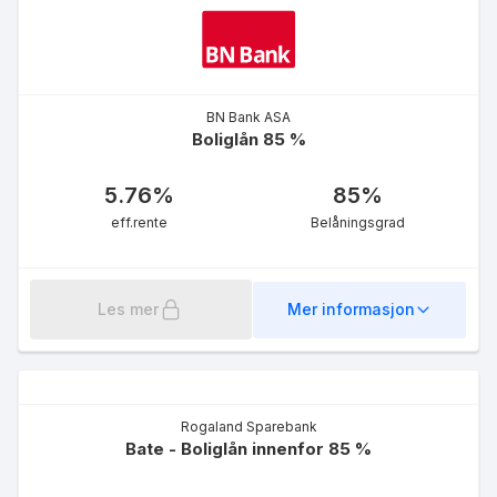
BN Bank ASA
Boliglån 85 %
5.76
%
85
%
eff.rente
Belåningsgrad
Les mer
Mer informasjon
Rogaland Sparebank
Bate - Boliglån innenfor 85 %