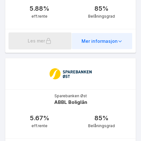
5.88
%
85
%
eff.rente
Belåningsgrad
Les mer
Mer informasjon
Sparebanken Øst
ABBL Boliglån
5.67
%
85
%
eff.rente
Belåningsgrad