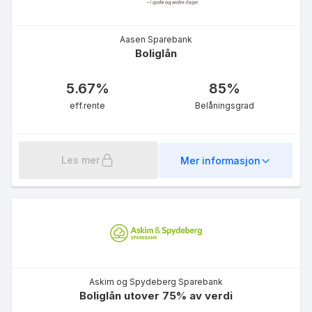
Aasen Sparebank
Boliglån
5.67
%
85
%
eff.rente
Belåningsgrad
Les mer
Mer informasjon
Askim og Spydeberg Sparebank
Boliglån utover 75% av verdi