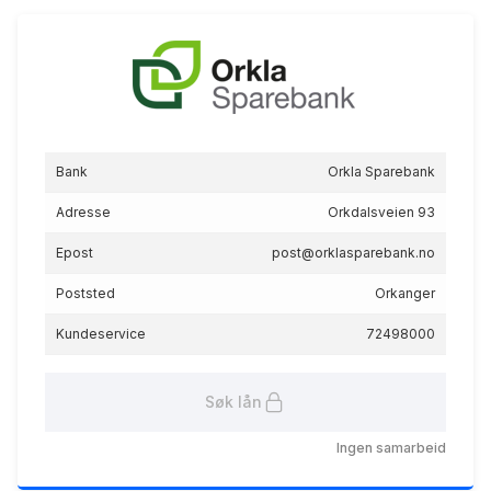
Flexilån
Bank
Orkla Sparebank
6.16
%
Adresse
Orkdalsveien 93
eff.rente
Epost
post@orklasparebank.no
Poststed
Orkanger
Kundeservice
72498000
Søk lån
Grønt boliglån
5.20
%
Ingen samarbeid
eff.rente