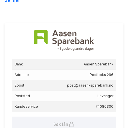
Se mer
5.67
%
eff.rente
Grønt boliglån for unge
Bank
Aasen Sparebank
5.14
%
Adresse
Postboks 296
eff.rente
Epost
post@aasen-sparebank.no
Poststed
Levanger
Kundeservice
74086300
Søk lån
Grønt boliglån