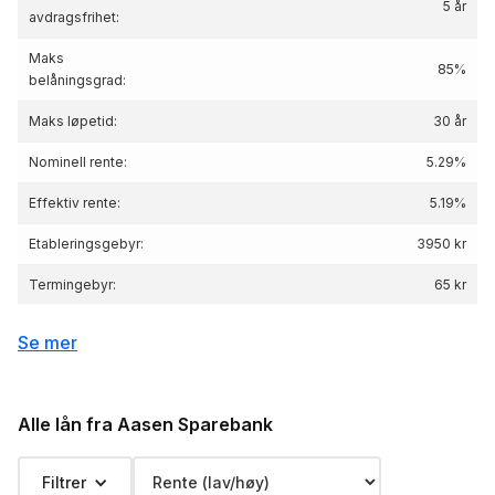
5 år
avdragsfrihet:
Maks
85%
belåningsgrad:
Maks løpetid:
30 år
Nominell rente:
5.29%
Effektiv rente:
5.19
%
Etableringsgebyr:
3950 kr
Termingebyr:
65 kr
Depotgebyr:
0 kr
Se mer
Eksempelrente: Nominell rente 5.29 %,
Effektiv rente 5.19 %, lånebeløp 3 000 000 kr,
Renteeksempel:
nedbetalingstid 25 år, Kostnad: 2 362 679 kr
Alle lån fra Aasen Sparebank
totalpris: 5 362 679 kr
Filtrer