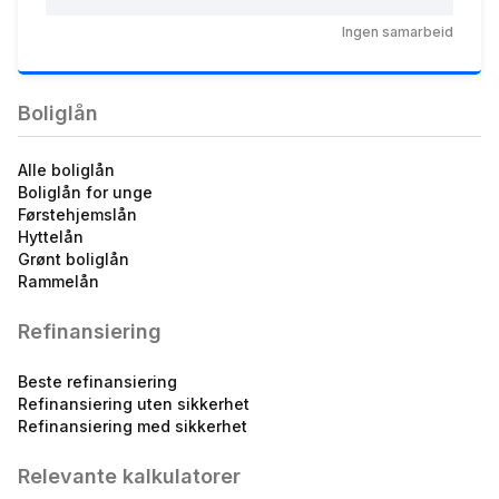
5.19
%
Ingen samarbeid
eff.rente
Boliglån
Alle boliglån
Boliglån for unge
Førstehjemslån
Hyttelån
Grønt boliglån
Rammelån
Refinansiering
Beste refinansiering
Refinansiering uten sikkerhet
Refinansiering med sikkerhet
Relevante kalkulatorer