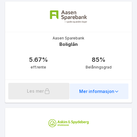
Aasen Sparebank
Boliglån
5.67
%
85
%
eff.rente
Belåningsgrad
Les mer
Mer informasjon