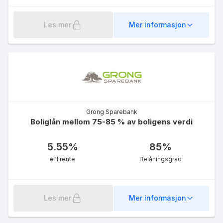
Les mer
Mer informasjon
Grong Sparebank
Boliglån mellom 75-85 % av boligens verdi
5.55
%
85
%
eff.rente
Belåningsgrad
Les mer
Mer informasjon