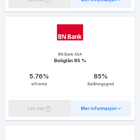
BN Bank ASA
Boliglån 85 %
5.76
%
85
%
eff.rente
Belåningsgrad
Les mer
Mer informasjon