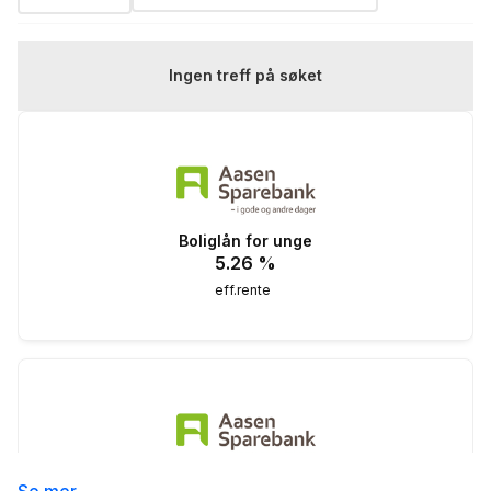
Ingen treff på søket
Boliglån for unge
5.26
%
eff.rente
Boliglån