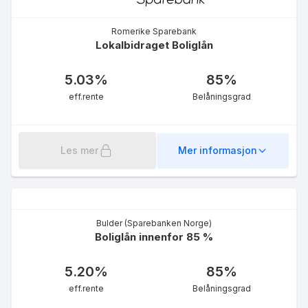
Romerike Sparebank
Lokalbidraget Boliglån
5.03
%
85
%
eff.rente
Belåningsgrad
Les mer
Mer informasjon
Bulder (Sparebanken Norge)
Boliglån innenfor 85 %
5.20
%
85
%
eff.rente
Belåningsgrad