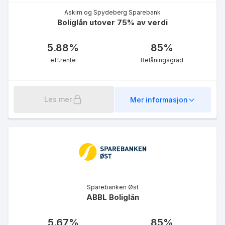
Askim og Spydeberg Sparebank
Boliglån utover 75% av verdi
5.88
%
85
%
eff.rente
Belåningsgrad
Les mer
Mer informasjon
Sparebanken Øst
ABBL Boliglån
5.67
%
85
%