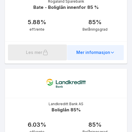
Rogaland Sparebank
Bate - Boliglån innenfor 85 %
5.88
%
85
%
eff.rente
Belåningsgrad
Les mer
Mer informasjon
Landkreditt Bank AS
Boliglån 85%
6.03
%
85
%
eff.rente
Belåningsgrad