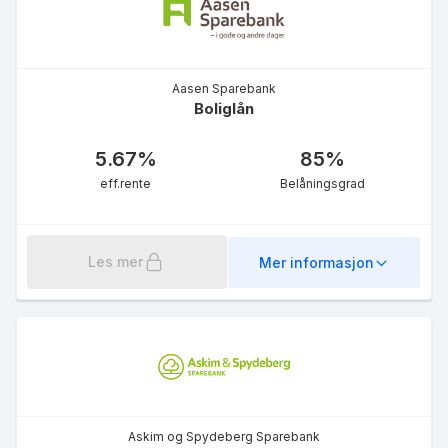
Aasen Sparebank
Boliglån
5.67
%
85
%
eff.rente
Belåningsgrad
Les mer
Mer informasjon
Askim og Spydeberg Sparebank