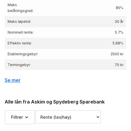
Maks
85%
belåningsgrad:
Maks løpetid:
30 år
Nominell rente:
5.7%
Effektiv rente:
5.88
%
Etableringsgebyr:
2500 kr
Termingebyr:
70 kr
Depotgebyr:
2500 kr
Se mer
Eksempelrente: Nominell rente 5.7 %, Effektiv
rente 5.88 %, lånebeløp 3 000 000 kr,
Renteeksempel:
nedbetalingstid 25 år, Kostnad: 2 734 695 kr
Alle lån fra Askim og Spydeberg Sparebank
totalpris: 5 734 695 kr
Filtrer