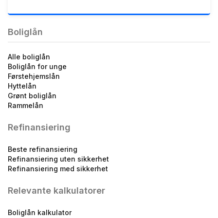
4.88
%
eff.rente
Boliglån
Alle boliglån
Boliglån for unge
Førstehjemslån
Hyttelån
Grønt boliglån
Aktiv Ung Bolig inntil 50%
Rammelån
5.04
%
eff.rente
Refinansiering
Beste refinansiering
Refinansiering uten sikkerhet
Refinansiering med sikkerhet
Relevante kalkulatorer
Flexilån
Boliglån kalkulator