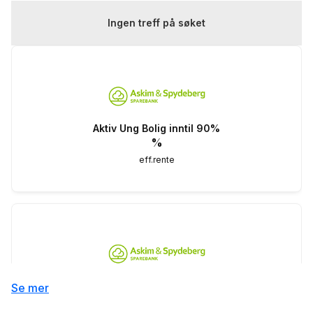
Ingen treff på søket
Aktiv Ung Bolig inntil 90%
%
eff.rente
Grønt boliglån
Se mer
4.93
%