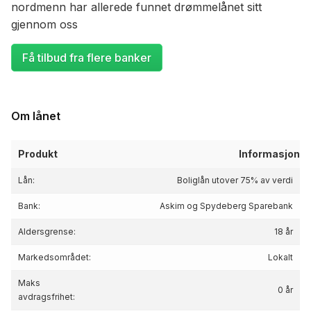
nordmenn har allerede funnet drømmelånet sitt
gjennom oss
Få tilbud fra flere banker
Om lånet
Produkt
Informasjon
Lån:
Boliglån utover 75% av verdi
Bank:
Askim og Spydeberg Sparebank
Aldersgrense:
18 år
Markedsområdet:
Lokalt
Maks
0 år
avdragsfrihet: