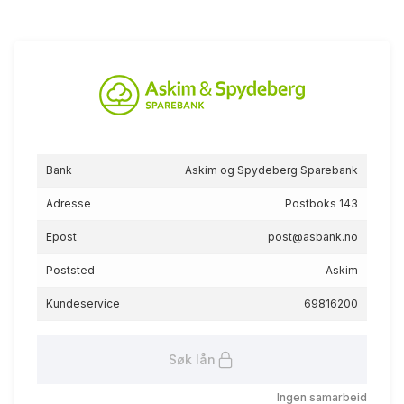
eff.rente
Boliglån utover 75% av
Bank
Askim og Spydeberg Sparebank
verdi
5.88
%
Adresse
Postboks 143
eff.rente
Epost
post@asbank.no
Poststed
Askim
Kundeservice
69816200
Søk lån
Grønt tiltakslån
Ingen samarbeid