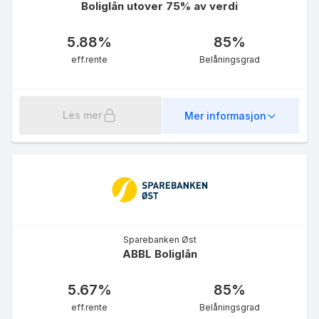
Boliglån utover 75% av verdi
5.88
%
85
%
eff.rente
Belåningsgrad
Les mer
Mer informasjon
Sparebanken Øst
ABBL Boliglån
5.67
%
85
%
eff.rente
Belåningsgrad