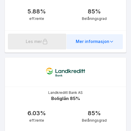
5.88
%
85
%
eff.rente
Belåningsgrad
Les mer
Mer informasjon
Landkreditt Bank AS
Boliglån 85%
6.03
%
85
%
eff.rente
Belåningsgrad