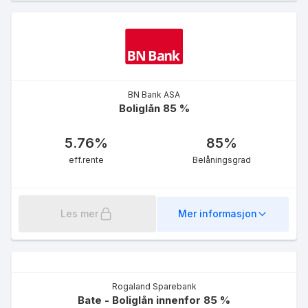
BN Bank ASA
Boliglån 85 %
5.76
%
85
%
eff.rente
Belåningsgrad
Les mer
Mer informasjon
Rogaland Sparebank
Bate - Boliglån innenfor 85 %