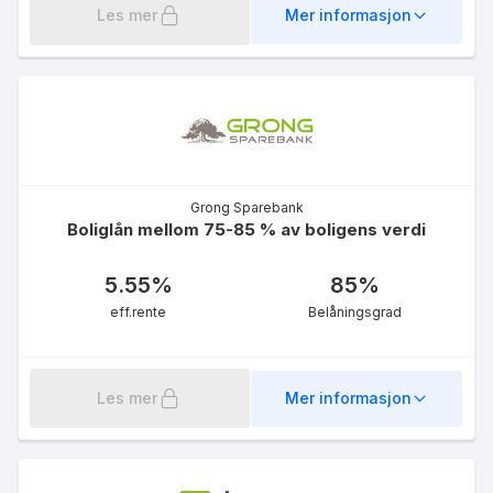
Les mer
Mer informasjon
Grong Sparebank
Boliglån mellom 75-85 % av boligens verdi
5.55
%
85
%
eff.rente
Belåningsgrad
Les mer
Mer informasjon