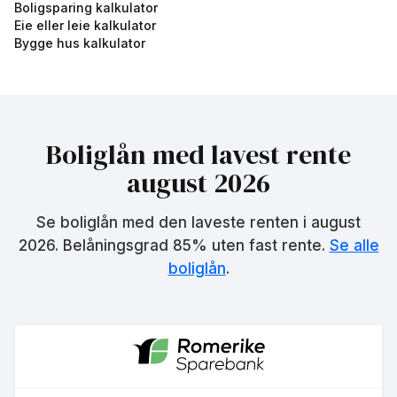
5.25
%
Boligsparing kalkulator
Eie eller leie kalkulator
eff.rente
Bygge hus kalkulator
Boliglån med lavest rente
august 2026
Boliglån inntil 75% av
verdi
Se boliglån med den laveste renten i
august
5.57
%
2026
. Belåningsgrad 85% uten fast rente.
Se alle
eff.rente
boliglån
.