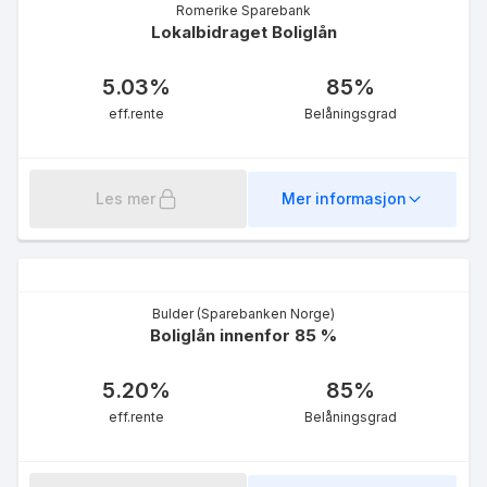
Boliglån innenfor 50% av
Romerike Sparebank
Lokalbidraget Boliglån
verdi
5.30
%
eff.rente
5.03
%
85
%
eff.rente
Belåningsgrad
Les mer
Mer informasjon
Bulder (Sparebanken Norge)
Boliglån innenfor 85 %
5.20
%
85
%
eff.rente
Belåningsgrad