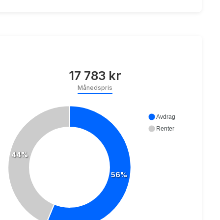
17 783 kr
Månedspris
Avdrag
Renter
44%
56%