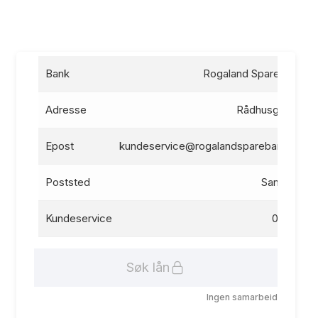
Bank
Rogaland Sparebank
Adresse
Rådhusgata 3
Epost
kundeservice@rogalandsparebank.no
Poststed
Sandnes
Kundeservice
03260
Søk lån
Ingen samarbeid