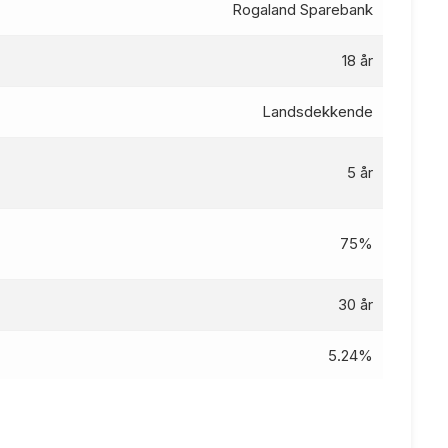
Rogaland Sparebank
18 år
Landsdekkende
5 år
75%
30 år
5.24%
5.14
%