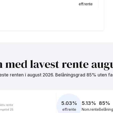
eff.rente
5.36
%
eff.rente
9.37
%
eff.rente
n med lavest rente
augu
este renten i
august 2026
. Belåningsgrad 85% uten fa
5.79
%
eff.rente
5.89
%
5.03
%
5.13%
85
%
ktiv rente
eff.rente
eff.rente
Nom.rente
Belånin
ingstid 25