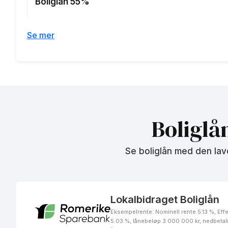
Boliglån 55%
Se mer
Grønt boliglån
Byggelån
Boliglå
Se boliglån med den lav
Kongekonto (fleksilån)
Lokalbidraget Boliglån
Nedbetalingslån innenfor 75 %
Eksempelrente: Nominell rente 5.13 %, Effe
5.03 %, lånebeløp 3 000 000 kr, nedbetal