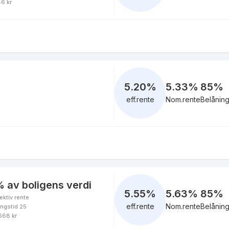
46 kr
6.20
%
eff.rente
5.14
%
5.20
%
5.33%
85
%
eff.rente
eff.rente
Nom.rente
Belånin
5.47
%
eff.rente
 av boligens verdi
5.67
%
5.55
%
5.63%
85
%
ektiv rente
eff.rente
eff.rente
Nom.rente
Belånin
ingstid 25
 668 kr