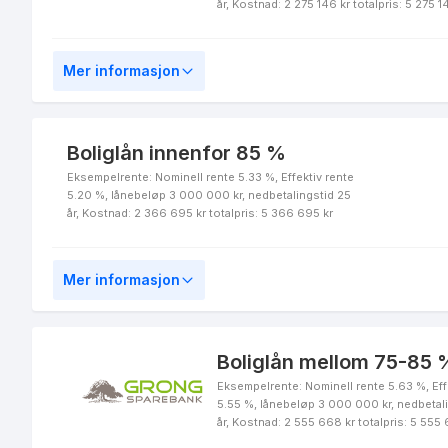
år, Kostnad: 2 275 146 kr totalpris: 5 275 1
Nedbetalingslån innenfor 85 %
Mer informasjon
Boliglån innenfor 85 %
Bate - Grønt Boliglån
Eksempelrente: Nominell rente 5.33 %, Effektiv rente
5.20 %, lånebeløp 3 000 000 kr, nedbetalingstid 25
år, Kostnad: 2 366 695 kr totalpris: 5 366 695 kr
Bate - Kongekonto (fleksilån)
Mer informasjon
Boliglån mellom 75-85 %
Bate - Boliglån innenfor 75 %
Eksempelrente: Nominell rente 5.63 %, Eff
5.55 %, lånebeløp 3 000 000 kr, nedbetal
år, Kostnad: 2 555 668 kr totalpris: 5 555