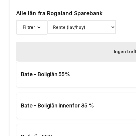
Etableringsgebyr:
Alle lån fra Rogaland Sparebank
Termingebyr:
Filtrer
Depotgebyr:
Eksempelrente: Nominell rente 
Ingen tref
Renteeksempel:
nedbetalin
Bate - Boliglån 55%
Bate - Boliglån innenfor 85 %