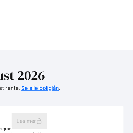
st 2026
st rente.
Se alle boliglån
.
Les mer
gsgrad