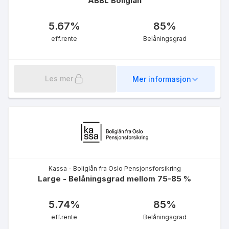
ABBL Boliglån
5.67
%
85
%
eff.rente
Belåningsgrad
Les mer
Mer informasjon
Kassa - Boliglån fra Oslo Pensjonsforsikring
Large - Belåningsgrad mellom 75-85 %
5.74
%
85
%
eff.rente
Belåningsgrad