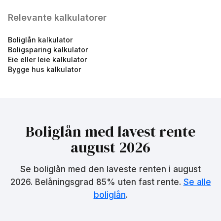
Relevante kalkulatorer
Boliglån kalkulator
Fastrentelån ORDINÆR 5
Boligsparing kalkulator
år
Eie eller leie kalkulator
4.88
%
Bygge hus kalkulator
eff.rente
Boliglån med lavest rente
august 2026
Se boliglån med den laveste renten i
august
Fastrentelån UNG 5 år
4.82
%
2026
. Belåningsgrad 85% uten fast rente.
Se alle
eff.rente
boliglån
.