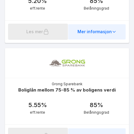
5.20
%
85
%
eff.rente
Belåningsgrad
Les mer
Mer informasjon
Grønt boliglån
5.14
%
eff.rente
Grong Sparebank
Boliglån mellom 75-85 % av boligens verdi
5.55
%
85
%
Boliglån for unge (BLU)
5.14
%
eff.rente
Belåningsgrad
eff.rente