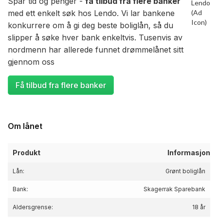
Spar tid og penger -
få tilbud fra flere banker
med ett enkelt søk hos Lendo. Vi lar bankene
konkurrere om å gi deg beste boliglån, så du
slipper å søke hver bank enkeltvis. Tusenvis av
nordmenn har allerede funnet drømmelånet sitt
gjennom oss
Få tilbud fra flere banker
Om lånet
Produkt
Informasjon
Lån:
Grønt boliglån
Bank:
Skagerrak Sparebank
Aldersgrense:
18 år