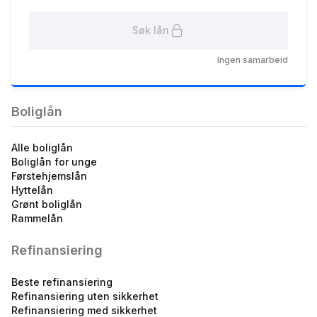
Søk lån
Fastrentelån ORDINÆR 3
år
Ingen samarbeid
4.93
%
eff.rente
Boliglån
Alle boliglån
Boliglån for unge
Førstehjemslån
Hyttelån
Grønt boliglån
Fastrentelån ORDINÆR 10
Rammelån
år
5.03
%
Refinansiering
eff.rente
Beste refinansiering
Refinansiering uten sikkerhet
Refinansiering med sikkerhet