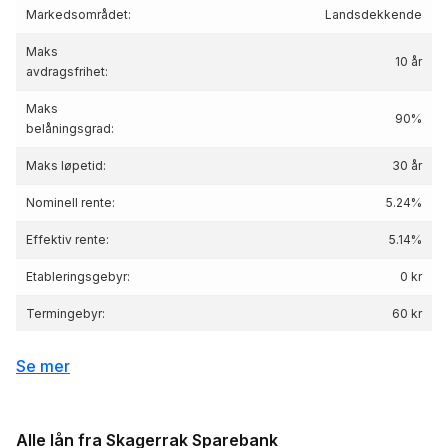
Markedsområdet:
Landsdekkende
Maks
10 år
avdragsfrihet:
Maks
90%
belåningsgrad:
Maks løpetid:
30 år
Nominell rente:
5.24%
Effektiv rente:
5.14
%
Etableringsgebyr:
0 kr
Termingebyr:
60 kr
Depotgebyr:
0 kr
Se mer
Eksempelrente: Nominell rente 5.24 %,
Effektiv rente 5.14 %, lånebeløp 3 000 000 kr,
Renteeksempel:
nedbetalingstid 25 år, Kostnad: 2 333 432 kr
Alle lån fra Skagerrak Sparebank
totalpris: 5 333 432 kr