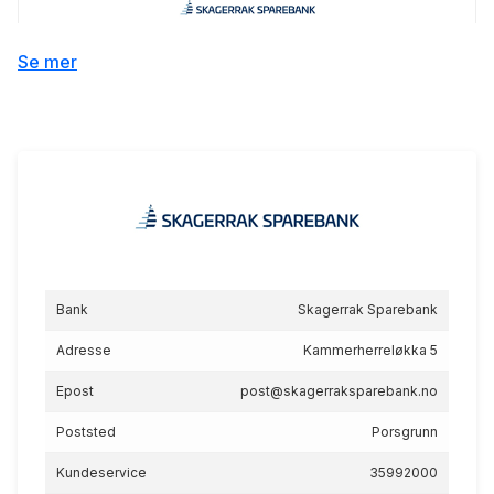
Grønt energilån
Se mer
5.14
%
eff.rente
Boliglån 50%
Bank
Skagerrak Sparebank
5.10
%
Adresse
Kammerherreløkka 5
eff.rente
Epost
post@skagerraksparebank.no
Poststed
Porsgrunn
Kundeservice
35992000