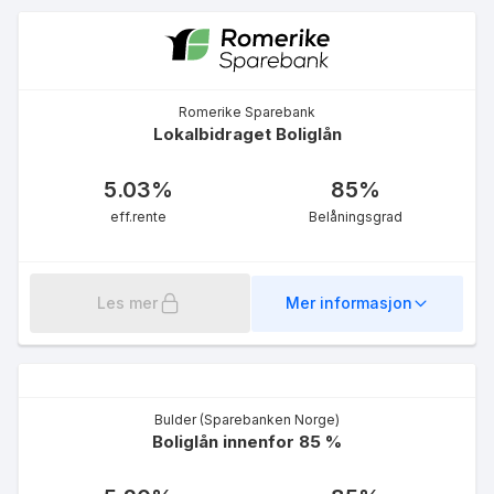
Romerike Sparebank
Lokalbidraget Boliglån
Fastrentelån UNG 3 år
4.88
%
eff.rente
5.03
%
85
%
eff.rente
Belåningsgrad
Les mer
Mer informasjon
Fastrentelån UNG 10 år
4.98
%
Bulder (Sparebanken Norge)
eff.rente
Boliglån innenfor 85 %