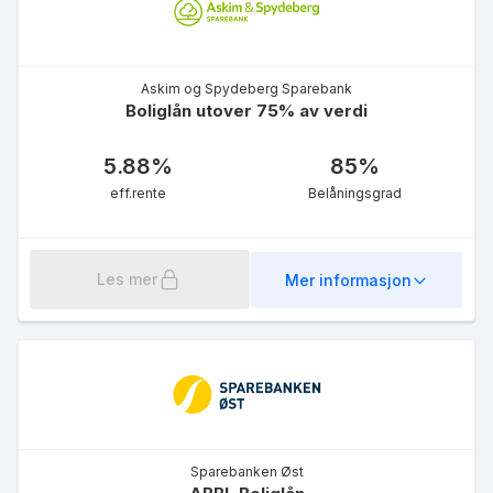
Askim og Spydeberg Sparebank
Boliglån utover 75% av verdi
Byggelån
5.88
%
85
%
9.06
%
eff.rente
eff.rente
Belåningsgrad
Les mer
Mer informasjon
Grønt rammelån
5.14
%
eff.rente
Sparebanken Øst