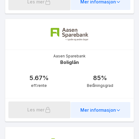
Les mer
Mer informasjon
Boliglån
5.98
%
eff.rente
Aasen Sparebank
Boliglån
5.67
%
85
%
eff.rente
Belåningsgrad
Rammelån
Les mer
Mer informasjon
6.27
%
eff.rente