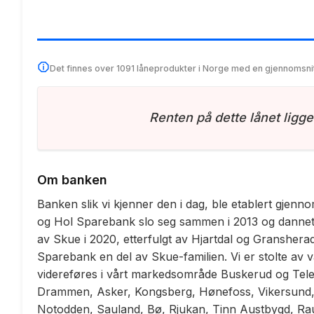
Det finnes over 1091 låneprodukter i Norge med en gjennomsni
Renten på dette lånet ligge
Om banken
Banken slik vi kjenner den i dag, ble etablert gjen
og Hol Sparebank slo seg sammen i 2013 og danne
av Skue i 2020, etterfulgt av Hjartdal og Granshera
Sparebank en del av Skue-familien. Vi er stolte av v
videreføres i vårt markedsområde Buskerud og Tele
Drammen, Asker, Kongsberg, Hønefoss, Vikersund, S
Notodden, Sauland, Bø, Rjukan, Tinn Austbygd, Ra