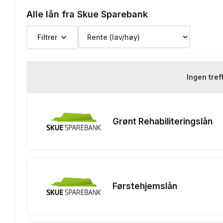
Alle lån fra Skue Sparebank
Termingebyr:
Filtrer
Depotgebyr:
Eksempelrente: Nominell rente 
Ingen tref
Renteeksempel:
nedbetaling
Grønt Rehabiliteringslån
Førstehjemslån