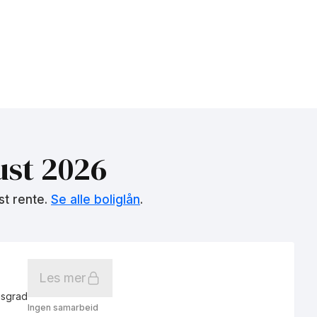
st 2026
st rente.
Se alle boliglån
.
Les mer
gsgrad
Ingen samarbeid