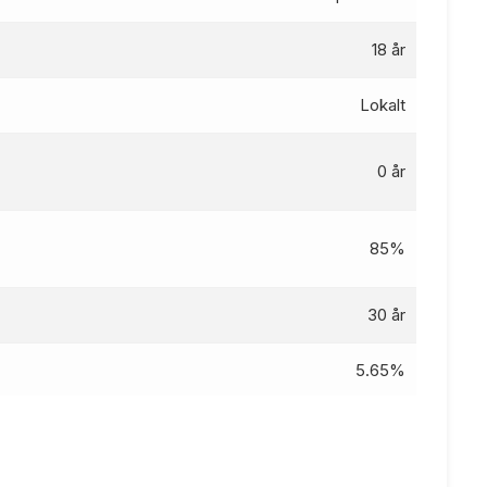
18 år
Lokalt
0 år
85%
30 år
5.65%
5.41
%
kr