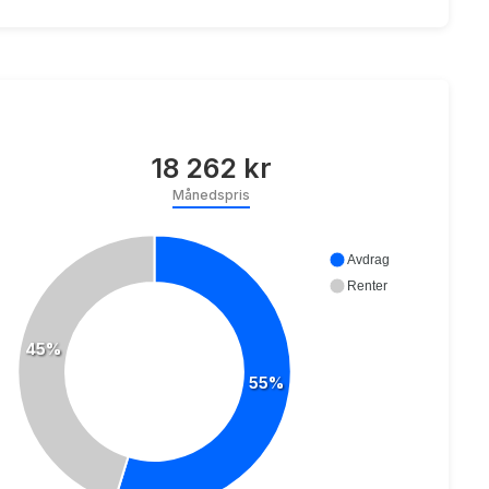
18 262 kr
Månedspris
Avdrag
Renter
45%
55%