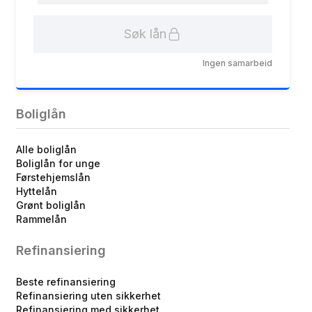
Søk lån
Ingen samarbeid
Boliglån
Alle boliglån
Boliglån for unge
Førstehjemslån
Hyttelån
Grønt boliglån
Rammelån
Refinansiering
Beste refinansiering
Refinansiering uten sikkerhet
Refinansiering med sikkerhet