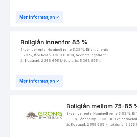
Boliglån for unge
Mer informasjon
Grønt boliglån -
Boliglån innenfor 85 %
Energiklasse A
Eksempelrente: Nominell rente 5.33 %, Effektiv rente
5.20 %, lånebeløp 3 000 000 kr, nedbetalingstid 25
år, Kostnad: 2 366 695 kr totalpris: 5 366 695 kr
Fastrentelån 10 år
Mer informasjon
Boliglån mellom 75-85 %
Eksempelrente: Nominell rente 5.63 %, Eff
Fastrentelån 5 år
5.55 %, lånebeløp 3 000 000 kr, nedbetal
år, Kostnad: 2 555 668 kr totalpris: 5 555