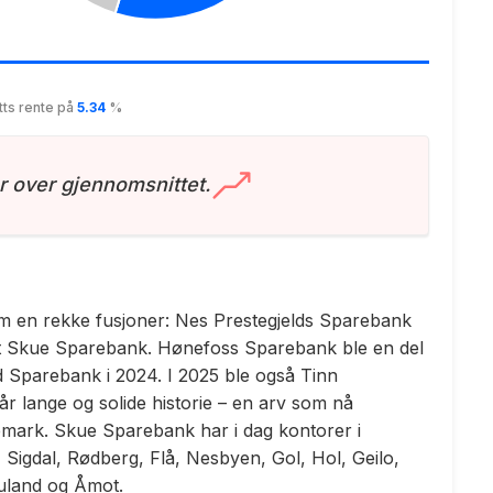
tts rente på
5.34
%
r over gjennomsnittet.
nom en rekke fusjoner: Nes Prestegjelds Sparebank
t Skue Sparebank. Hønefoss Sparebank ble en del
d Sparebank i 2024. I 2025 ble også Tinn
år lange og solide historie – en arv som nå
mark. Skue Sparebank har i dag kontorer i
igdal, Rødberg, Flå, Nesbyen, Gol, Hol, Geilo,
uland og Åmot.