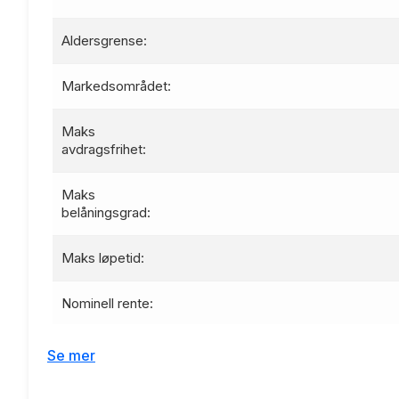
Aldersgrense:
Markedsområdet:
Maks
avdragsfrihet:
Maks
belåningsgrad:
Maks løpetid:
Nominell rente:
Effektiv rente:
Se mer
Etableringsgebyr: