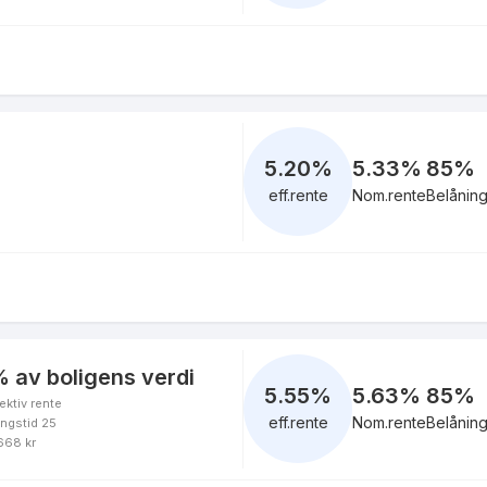
eff.rente
4.93
%
eff.rente
5.20
%
5.33%
85
%
eff.rente
Nom.rente
Belånin
5.41
%
eff.rente
 av boligens verdi
5.55
%
5.63%
85
%
ektiv rente
5.41
%
eff.rente
Nom.rente
Belånin
ingstid 25
eff.rente
 668 kr