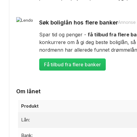
Søk boliglån hos flere banker
Annonse
Spar tid og penger -
få tilbud fra flere b
konkurrere om å gi deg beste boliglån, så
nordmenn har allerede funnet drømmelåne
Få tilbud fra flere banker
Om lånet
Produkt
Lån:
Bank: