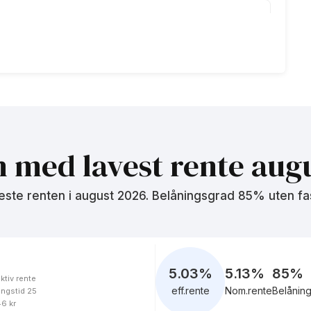
5.46
%
eff.rente
5.62
%
eff.rente
n med lavest rente
augu
este renten i
august 2026
. Belåningsgrad 85% uten fa
5.78
%
eff.rente
5.03
%
5.13%
85
%
ktiv rente
eff.rente
Nom.rente
Belånin
ingstid 25
5.03
%
46 kr