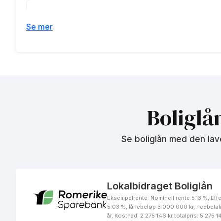
Se mer
Fastrentelån 3 år
Boliglån
Boliglå
Se boliglån med den lav
Rammelån
Lokalbidraget Boliglån
Eksempelrente: Nominell rente 5.13 %, Effe
5.03 %, lånebeløp 3 000 000 kr, nedbetal
år, Kostnad: 2 275 146 kr totalpris: 5 275 1