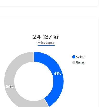
24 137 kr
Månedspris
Avdrag
Renter
41%
59%