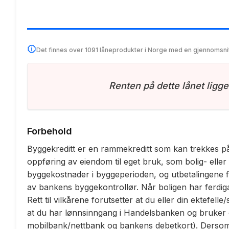
Det finnes over 1091 låneprodukter i Norge med en gjennomsni
Renten på dette lånet ligge
Forbehold
Byggekreditt er en rammekreditt som kan trekkes på e
oppføring av eiendom til eget bruk, som bolig- eller
byggekostnader i byggeperioden, og utbetalingene 
av bankens byggekontrollør. Når boligen har ferdigatt
Rett til vilkårene forutsetter at du eller din ektef
at du har lønnsinngang i Handelsbanken og bruker 
mobilbank/nettbank og bankens debetkort). Dersom d