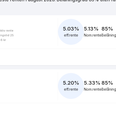
4.92
%
eff.rente
5.03
%
5.13%
85
%
ktiv rente
eff.rente
Nom.rente
Belånin
ingstid 25
4.92
%
46 kr
eff.rente
4.87
%
eff.rente
5.20
%
5.33%
85
%
eff.rente
Nom.rente
Belånin
4.81
%
eff.rente