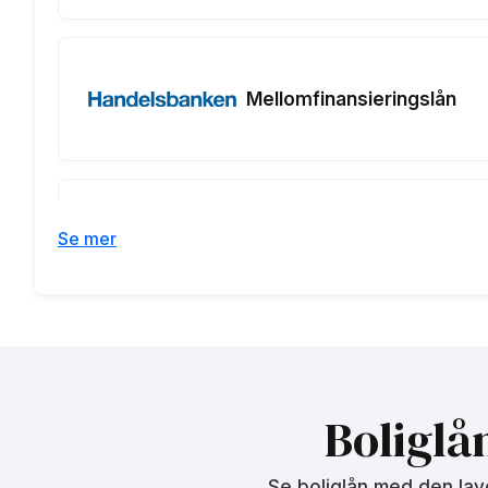
Mellomfinansieringslån
Juristforbundet
Se mer
Fastrentelån 5 år
Juristforbundet
Fastrentelån 3 år
Boliglå
Se boliglån med den lav