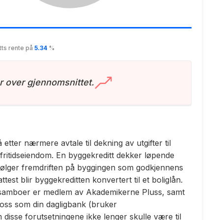
tts rente på
5.34
%
r over gjennomsnittet.
tter nærmere avtale til dekning av utgifter til
 fritidseiendom. En byggekreditt dekker løpende
følger fremdriften på byggingen som godkjennens
est blir byggekreditten konvertert til et boliglån.
elle/samboer er medlem av Akademikerne Pluss, samt
oss som din dagligbank (bruker
isse forutsetningene ikke lenger skulle være til