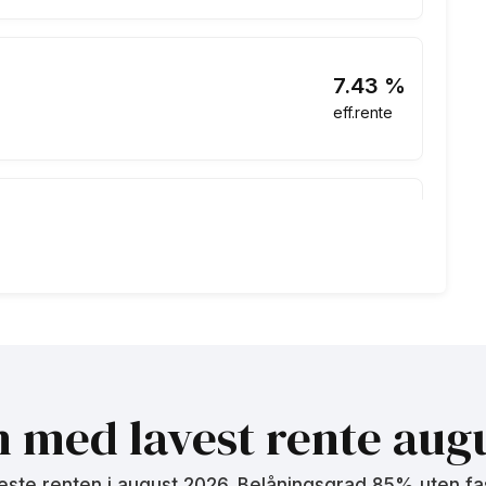
7.43
%
eff.rente
4.81
%
eff.rente
4.81
%
eff.rente
n med lavest rente
augu
este renten i
august 2026
. Belåningsgrad 85% uten fa