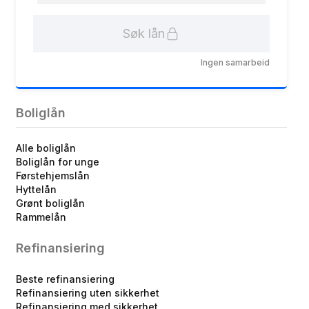
Søk lån
Ingen samarbeid
Boliglån
Alle boliglån
Boliglån for unge
Førstehjemslån
Hyttelån
Grønt boliglån
Rammelån
Refinansiering
Beste refinansiering
Refinansiering uten sikkerhet
Refinansiering med sikkerhet