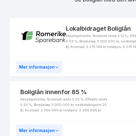
Tekna Fastrentelån 10 år
Lokalbidraget Boliglån
Eksempelrente: Nominell rente 5.13 %, Effe
5.03 %, lånebeløp 3 000 000 kr, nedbetal
Juristforbundet
år, Kostnad: 2 275 146 kr totalpris: 5 275 1
Fastrentelån 10 år
Mer informasjon
Juristforbundet
Boliglån innenfor 85 %
Fastrentelån 7 år
Eksempelrente: Nominell rente 5.33 %, Effektiv rente
5.20 %, lånebeløp 3 000 000 kr, nedbetalingstid 25
år, Kostnad: 2 366 695 kr totalpris: 5 366 695 kr
Akademikerne Pluss
Mer informasjon
Fastrentelån 3 år