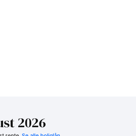
st 2026
st rente.
Se alle boliglån
.