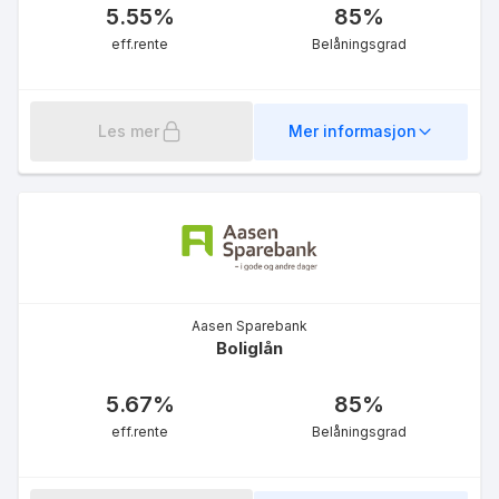
5.55
%
85
%
eff.rente
eff.rente
Belåningsgrad
Les mer
Mer informasjon
Mellomfinansiering
6.17
%
eff.rente
Aasen Sparebank
Boliglån
5.67
%
85
%
eff.rente
Belåningsgrad
Grønt Boliglån 50%
5.47
%