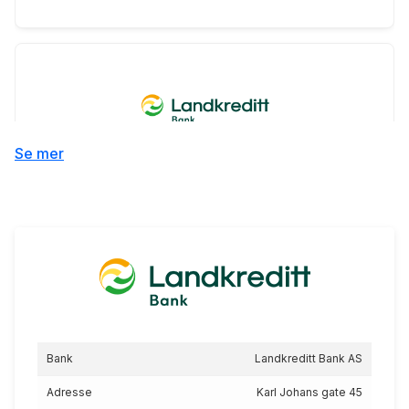
Fritidsbolig 75%
Se mer
5.84
%
eff.rente
Fritidsbolig 60%
Bank
Landkreditt Bank AS
5.74
%
Adresse
Karl Johans gate 45
eff.rente