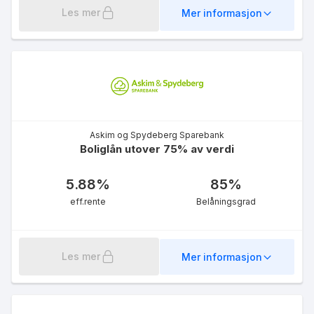
Les mer
Mer informasjon
eff.rente
Askim og Spydeberg Sparebank
Grønt Boliglån 75%
Boliglån utover 75% av verdi
5.62
%
eff.rente
5.88
%
85
%
eff.rente
Belåningsgrad
Les mer
Mer informasjon
Fritidsbolig 50%