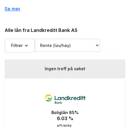
Depotgebyr:
500 kr
Se mer
Eksempelrente: Nominell rente 5.78 %,
Effektiv rente 5.74 %, lånebeløp 3 000 000 kr,
Renteeksempel:
nedbetalingstid 25 år, Kostnad: 2 654 590 kr
Alle lån fra Landkreditt Bank AS
totalpris: 5 654 590 kr
Filtrer
Ingen treff på søket
Boliglån 85%
6.03
%
eff.rente