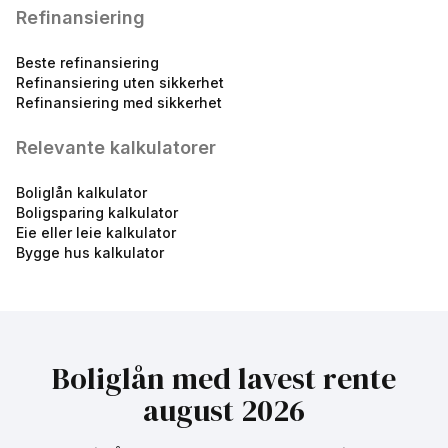
eff.rente
Refinansiering
Beste refinansiering
Refinansiering uten sikkerhet
Refinansiering med sikkerhet
Relevante kalkulatorer
Rammelån 50%
Boliglån kalkulator
4.96
%
Boligsparing kalkulator
Eie eller leie kalkulator
eff.rente
Bygge hus kalkulator
Boliglån med lavest rente
august 2026
Boliglån 75%
5.84
%