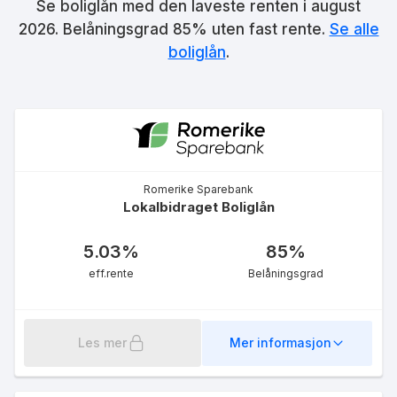
Se boliglån med den laveste renten i
august
eff.rente
2026
. Belåningsgrad 85% uten fast rente.
Se alle
boliglån
.
Boliglån 50%
5.68
%
Romerike Sparebank
Lokalbidraget Boliglån
eff.rente
5.03
%
85
%
eff.rente
Belåningsgrad
Les mer
Mer informasjon
Boliglån Ung
5.80
%