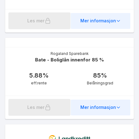
Les mer
Mer informasjon
Rogaland Sparebank
Bate - Boliglån innenfor 85 %
5.88
%
85
%
eff.rente
Belåningsgrad
Les mer
Mer informasjon