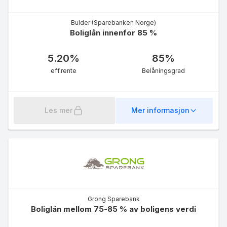
eff.rente
Bulder (Sparebanken Norge)
Boliglån innenfor 85 %
5.20
%
85
%
eff.rente
Belåningsgrad
Rammelån 60%
5.12
%
Les mer
Mer informasjon
eff.rente
Grong Sparebank
Boliglån mellom 75-85 % av boligens verdi
Førstehjemslån
5.80
%