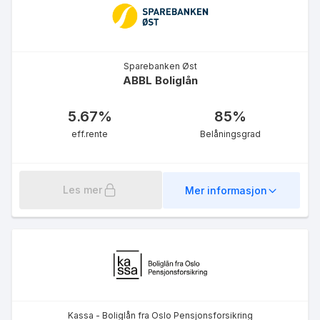
5.68
%
eff.rente
Sparebanken Øst
ABBL Boliglån
5.67
%
85
%
eff.rente
Belåningsgrad
Les mer
Mer informasjon
Kassa - Boliglån fra Oslo Pensjonsforsikring