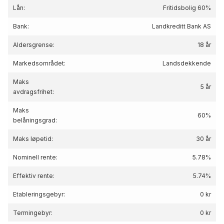
Lån:
Fritidsbolig 60%
Bank:
Landkreditt Bank AS
Aldersgrense:
18 år
Markedsområdet:
Landsdekkende
Maks
5 år
avdragsfrihet:
Maks
60%
belåningsgrad:
Maks løpetid:
30 år
Nominell rente:
5.78%
Effektiv rente:
5.74
%
Etableringsgebyr:
0 kr
Termingebyr:
0 kr