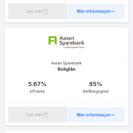
Les mer
Mer informasjon
OBOSLittExtra (uten
medlemskap)
Aasen Sparebank
7.65
%
Boliglån
eff.rente
5.67
%
85
%
eff.rente
Belåningsgrad
Les mer
Mer informasjon
Fastrente 10 år
4.98
%