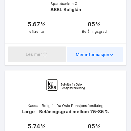
5.19
%
Sparebanken Øst
eff.rente
ABBL Boliglån
5.67
%
85
%
eff.rente
Belåningsgrad
Les mer
Mer informasjon
OBOS Nyboliglån
5.05
%
eff.rente
Kassa - Boliglån fra Oslo Pensjonsforsikring
Large - Belåningsgrad mellom 75-85 %
5.74
%
85
%