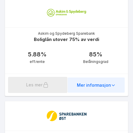
eff.rente
Askim og Spydeberg Sparebank
Boliglån utover 75% av verdi
5.88
%
85
%
Fastrente 5 år
eff.rente
Belåningsgrad
5.08
%
eff.rente
Les mer
Mer informasjon
Fastrente 3 år