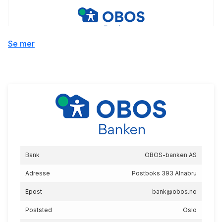
Boliglån 50 % (uten
Se mer
medlemskap)
5.16
%
eff.rente
Bank
OBOS-banken AS
Boliglån Ung (uten
medlemskap)
Adresse
Postboks 393 Alnabru
5.28
%
Epost
bank@obos.no
eff.rente
Poststed
Oslo