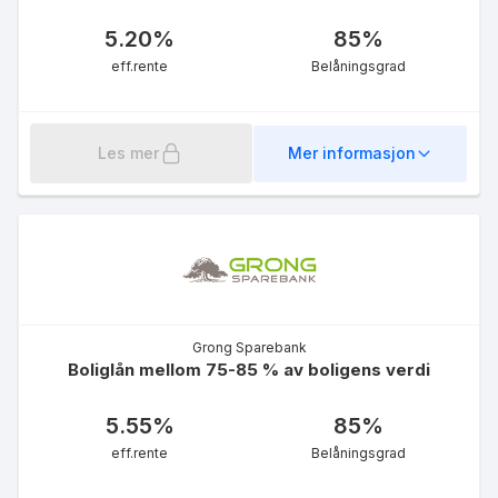
5.20
%
85
%
eff.rente
Belåningsgrad
Les mer
Mer informasjon
Boliglån 50 %
5.00
%
eff.rente
Grong Sparebank
Boliglån mellom 75-85 % av boligens verdi
5.55
%
85
%
OBOSLittExtra
eff.rente
Belåningsgrad
7.49
%
eff.rente