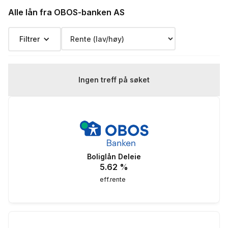
Renteeksempel:
nedbetalingstid 25 år, Kostnad: 3 736 340 kr
Alle lån fra OBOS-banken AS
totalpris: 6 736 340 kr
Filtrer
Ingen treff på søket
Boliglån Deleie
5.62
%
eff.rente