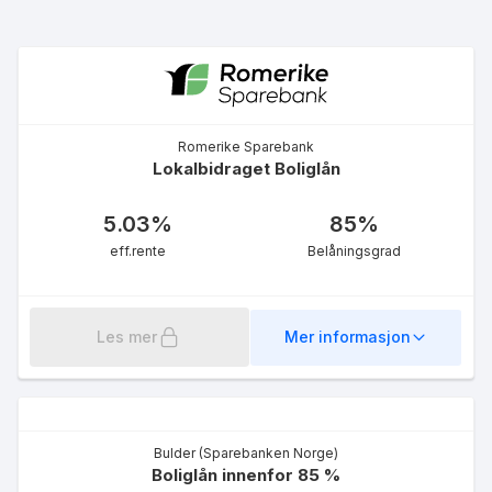
Romerike Sparebank
Lokalbidraget Boliglån
Mellomfinansiering uten
boliglån
8.15
%
5.03
%
85
%
eff.rente
eff.rente
Belåningsgrad
Les mer
Mer informasjon
Rammelån 60 %
Bulder (Sparebanken Norge)
5.21
%
Boliglån innenfor 85 %
eff.rente