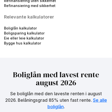
Refinansiering uten sikkerhet
Refinansiering med sikkerhet
Relevante kalkulatorer
Boliglån kalkulator
Boligsparing kalkulator
Grønt boliglån
Eie eller leie kalkulator
4.85
%
Bygge hus kalkulator
eff.rente
Boliglån med lavest rente
august 2026
Se boliglån med den laveste renten i
august
Rammelån 50%
4.84
%
2026
. Belåningsgrad 85% uten fast rente.
Se alle
eff.rente
boliglån
.