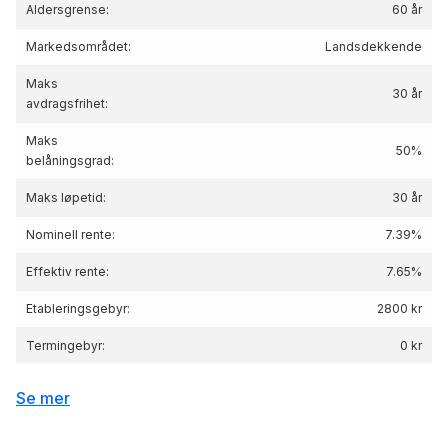
Aldersgrense:
60 år
Markedsområdet:
Landsdekkende
Maks
30 år
avdragsfrihet:
Maks
50%
belåningsgrad:
Maks løpetid:
30 år
Nominell rente:
7.39%
Effektiv rente:
7.65
%
Etableringsgebyr:
2800 kr
Termingebyr:
0 kr
Depotgebyr:
0 kr
Se mer
Eksempelrente: Nominell rente 7.39 %,
Effektiv rente 7.65 %, lånebeløp 3 000 000 kr,