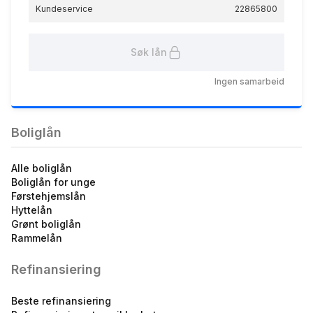
Kundeservice
22865800
Søk lån
Ingen samarbeid
Boliglån Ung
5.12
%
eff.rente
Boliglån
Alle boliglån
Boliglån for unge
Førstehjemslån
Hyttelån
Grønt boliglån
Rammelån
Mellomfinansiering (uten
medlemskap)
Refinansiering
8.31
%
eff.rente
Beste refinansiering