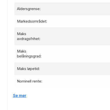
Aldersgrense:
Markedsområdet:
Maks
avdragsfrihet:
Maks
belåningsgrad:
Maks løpetid:
Nominell rente:
Effektiv rente:
Se mer
Etableringsgebyr: