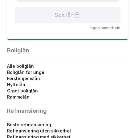
Søk lån
Ingen samarbeid
Boliglån
Alle boliglån
Boliglån for unge
Førstehjemslån
Hyttelån
Grønt boliglån
Rammelån
Refinansiering
Beste refinansiering
Refinansiering uten sikkerhet
Refinansiering med sikkerhet