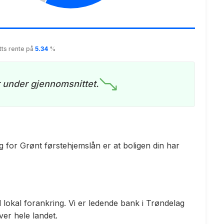
tts rente på
5.34
%
r under gjennomsnittet.
g for Grønt førstehjemslån er at boligen din har
okal forankring. Vi er ledende bank i Trøndelag
er hele landet.