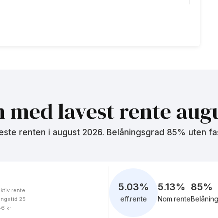
5.04
%
eff.rente
4.98
%
eff.rente
n med lavest rente
augu
este renten i
august 2026
. Belåningsgrad 85% uten fa
5.30
%
eff.rente
5.03
%
5.13%
85
%
ktiv rente
eff.rente
Nom.rente
Belånin
ingstid 25
5.25
%
46 kr