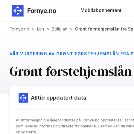
Mobilabonnement
Fornye.no
>
Lan
>
Boliglan
>
Grønt førstehjemslån fra S
VÅR VURDERING AV GRØNT FØRSTEHJEMSLÅN FRA S
Grønt førstehjemslån
Alltid oppdatert data
All informasjon om låneprodukter på Fornye.no oppdateres i sannt
som leverer informasjon direkte fra bankene. Dermed kan du være 
oppdaterte.