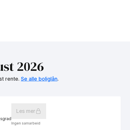
st 2026
st rente.
Se alle boliglån
.
Les mer
gsgrad
Ingen samarbeid