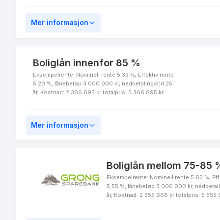
år
Mer informasjon
LOfavør Boliglån Ung 34 år
Boliglån innenfor 85 %
Eksempelrente: Nominell rente 5.33 %, Effektiv rente
5.20 %, lånebeløp 3 000 000 kr, nedbetalingstid 25
år, Kostnad: 2 366 695 kr totalpris: 5 366 695 kr
Førstehjemslån for unge
Mer informasjon
Boliglån mellom 75-85 %
Eksempelrente: Nominell rente 5.63 %, Eff
LOfavør Førstehjemslån
5.55 %, lånebeløp 3 000 000 kr, nedbetal
90 %
år, Kostnad: 2 555 668 kr totalpris: 5 555