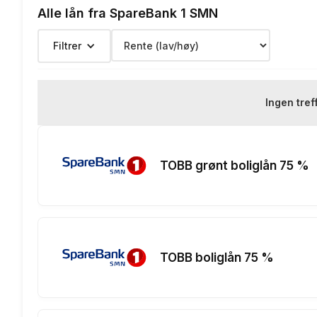
Alle lån fra SpareBank 1 SMN
Termingebyr:
Filtrer
Depotgebyr:
Eksempelrente: Nominell rente 
Ingen tref
Renteeksempel:
nedbetalings
TOBB grønt boliglån 75 %
TOBB boliglån 75 %