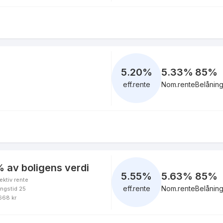
eff.rente
4.97
%
eff.rente
5.20
%
5.33%
85
%
eff.rente
Nom.rente
Belånin
5.19
%
eff.rente
 av boligens verdi
5.55
%
5.63%
85
%
ektiv rente
4.92
%
eff.rente
Nom.rente
Belånin
ingstid 25
eff.rente
 668 kr