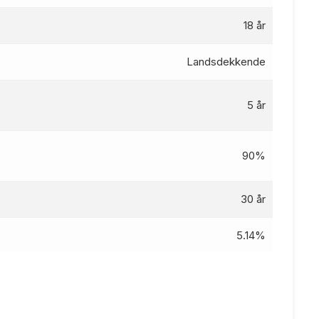
18 år
Landsdekkende
5 år
90%
30 år
5.14%
5.04
%
2650 kr