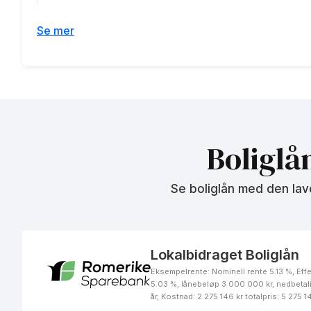
Se mer
TOBB boliglån for unge
TOBB førstehjemslån
Boliglå
Se boliglån med den lav
TOBB flexilån 60 %
Lokalbidraget Boliglån
Eksempelrente: Nominell rente 5.13 %, Effe
5.03 %, lånebeløp 3 000 000 kr, nedbetal
Boliglån for unge under 34
år, Kostnad: 2 275 146 kr totalpris: 5 275 1