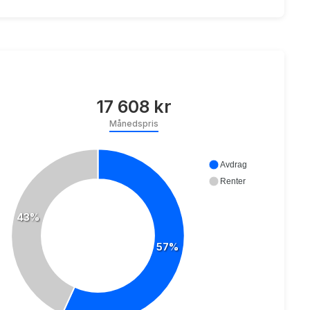
17 608 kr
Månedspris
Avdrag
Renter
43%
57%