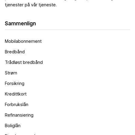
tjenester på vår tjeneste.
Byggelån
7.49
%
Sammenlign
eff.rente
Mobilabonnement
Bredbånd
Trådløst bredbånd
Strøm
Forsikring
Fastrentelån 75 % med 5
års binding
Kredittkort
5.03
%
eff.rente
Forbrukslån
Refinansiering
Boliglån