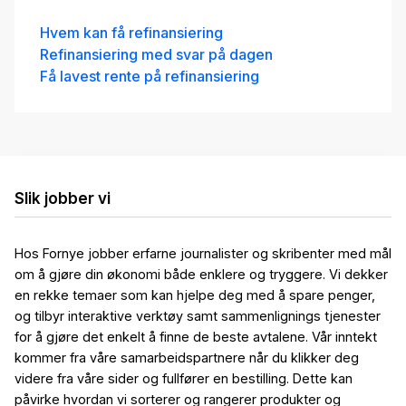
Fastrentelån for unge med
Hvem kan få refinansiering
5 års binding
Refinansiering med svar på dagen
5.03
%
Få lavest rente på refinansiering
eff.rente
Slik jobber vi
Boliglån 75 %
Hos Fornye jobber erfarne journalister og skribenter med mål
5.78
%
om å gjøre din økonomi både enklere og tryggere. Vi dekker
eff.rente
en rekke temaer som kan hjelpe deg med å spare penger,
og tilbyr interaktive verktøy samt sammenlignings tjenester
for å gjøre det enkelt å finne de beste avtalene. Vår inntekt
kommer fra våre samarbeidspartnere når du klikker deg
videre fra våre sider og fullfører en bestilling. Dette kan
påvirke hvordan vi sorterer og rangerer produkter og