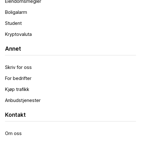
Eiendomsmegler
Boligalarm
Student
Fastrentelån 75 % med 3
års binding
Kryptovaluta
4.93
%
eff.rente
Annet
Skriv for oss
For bedrifter
Kjøp trafikk
Anbudstjenester
Fastrentelån 85 % med 3
års binding
5.14
%
Kontakt
eff.rente
Om oss