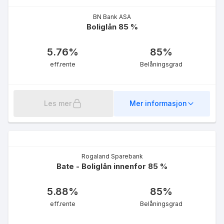
eff.rente
BN Bank ASA
Boliglån 85 %
5.76
%
85
%
eff.rente
Belåningsgrad
Grønt lån for energitiltak
85 %
Les mer
Mer informasjon
5.30
%
eff.rente
Rogaland Sparebank
Bate - Boliglån innenfor 85 %
5.88
%
85
%
eff.rente
Belåningsgrad
Grønt førstehjemslån