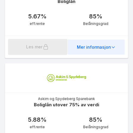
Boliglån
5.67
%
85
%
eff.rente
Belåningsgrad
LOfavør Grønt Boliglån
Les mer
Mer informasjon
5.08
%
eff.rente
Askim og Spydeberg Sparebank
Boliglån utover 75% av verdi
LOfavør Grønt lån til
5.88
%
85
%
energitiltak
5.08
%
eff.rente
Belåningsgrad
eff.rente