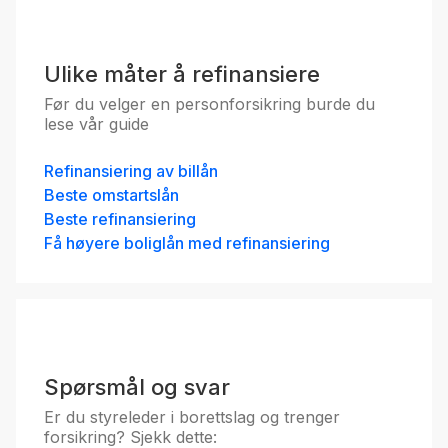
Fastrentelån for unge med
10 års binding
5.09
%
Ulike måter å refinansiere
eff.rente
Før du velger en personforsikring burde du
lese vår guide
Refinansiering av billån
Beste omstartslån
Beste refinansiering
Få høyere boliglån med refinansiering
Boliglån 50 %
5.30
%
eff.rente
Spørsmål og svar
Er du styreleder i borettslag og trenger
forsikring? Sjekk dette: