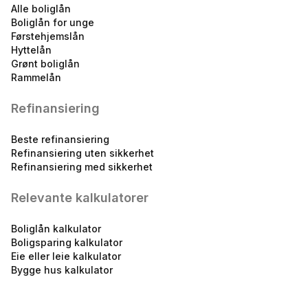
Alle boliglån
Boliglån for unge
Førstehjemslån
Hyttelån
TOBB flexilån 60 %
Grønt boliglån
5.30
%
Rammelån
eff.rente
Refinansiering
Beste refinansiering
Refinansiering uten sikkerhet
Refinansiering med sikkerhet
Relevante kalkulatorer
Boliglån for unge under 34
år
Boliglån kalkulator
5.25
%
Boligsparing kalkulator
Eie eller leie kalkulator
eff.rente
Bygge hus kalkulator