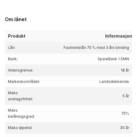
Om lånet
Produkt
Informasjon
Lån:
Fastrentelån 75 % med 3 års binding
Bank:
SpareBank 1 SMN
Aldersgrense:
18 år
Markedsområdet:
Landsdekkende
Maks
5 år
avdragsfrihet:
Maks
75%
belåningsgrad:
Maks løpetid:
30 år