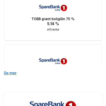
TOBB grønt boliglån 75 %
5.14
%
eff.rente
TOBB boliglån 75 %
Se mer
5.47
%
eff.rente