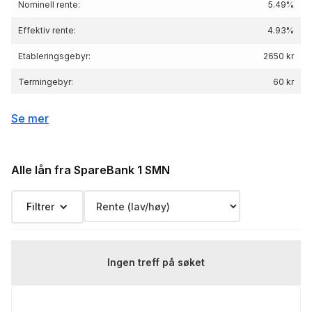
Nominell rente:
5.49%
Effektiv rente:
4.93
%
Etableringsgebyr:
2650 kr
Termingebyr:
60 kr
Depotgebyr:
1200 kr
Se mer
Eksempelrente: Nominell rente 5.49 %,
Effektiv rente 4.93 %, lånebeløp 3 000 000 kr,
Renteeksempel:
nedbetalingstid 25 år, Kostnad: 2 223 942 kr
Alle lån fra SpareBank 1 SMN
totalpris: 5 223 942 kr
Filtrer
Ingen treff på søket