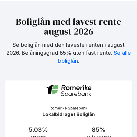
Boliglån med lavest rente
august 2026
LOfavør Boliglån Ung 34 år
4.97
%
Se boliglån med den laveste renten i
august
eff.rente
2026
. Belåningsgrad 85% uten fast rente.
Se alle
boliglån
.
Førstehjemslån for unge
5.19
%
Romerike Sparebank
Lokalbidraget Boliglån
eff.rente
5.03
%
85
%