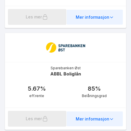
Les mer
Mer informasjon
Flexilån 60 %
5.26
%
eff.rente
Sparebanken Øst
ABBL Boliglån
5.67
%
85
%
eff.rente
Belåningsgrad
Grønt boliglån 75 %
Les mer
Mer informasjon
5.19
%