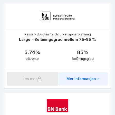
eff.rente
Kassa - Boliglån fra Oslo Pensjonsforsikring
Large - Belåningsgrad mellom 75-85 %
Grønt boliglån 50 %
5.74
%
85
%
5.09
%
eff.rente
eff.rente
Belåningsgrad
Les mer
Mer informasjon
Grønt boliglån for unge
5.09
%