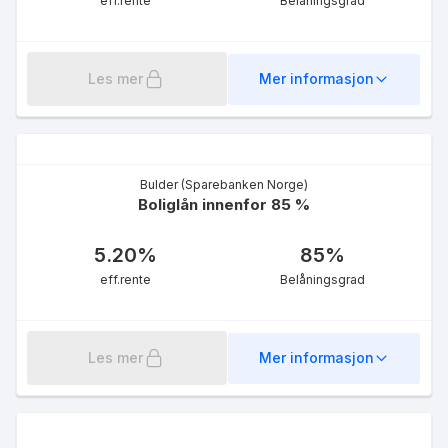
eff.rente
Belåningsgrad
Les mer
Mer informasjon
LOfavør Førstehjemslån
90 %
4.92
%
eff.rente
Bulder (Sparebanken Norge)
Boliglån innenfor 85 %
5.20
%
85
%
eff.rente
Belåningsgrad
LOfavør Flexilån
Les mer
Mer informasjon
5.26
%
eff.rente