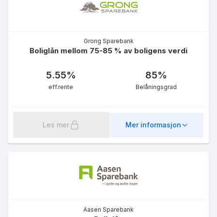
Grong Sparebank
Boliglån mellom 75-85 % av boligens verdi
Hyttelån
5.55
%
85
%
5.78
%
eff.rente
eff.rente
Belåningsgrad
Les mer
Mer informasjon
LOfavør Grønt
Førstehjemslån
4.87
%
eff.rente
Aasen Sparebank