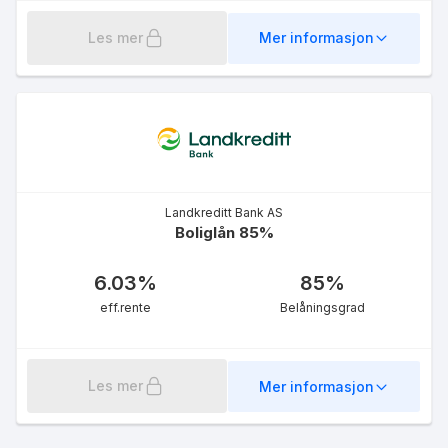
5.04
%
eff.rente
Les mer
Mer informasjon
LOfavør Boliglån 75 %
Landkreditt Bank AS
5.41
%
Boliglån 85%
eff.rente
6.03
%
85
%
eff.rente
Belåningsgrad
Les mer
Mer informasjon
Fastrentelån for unge med