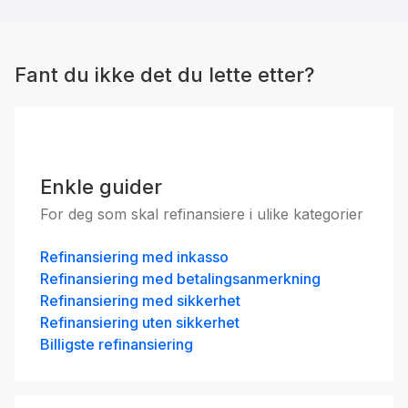
3 års binding
4.93
%
eff.rente
Fant du ikke det du lette etter?
Enkle guider
Grønt byggelån
For deg som skal refinansiere i ulike kategorier
6.42
%
eff.rente
Refinansiering med inkasso
Refinansiering med betalingsanmerkning
Refinansiering med sikkerhet
Refinansiering uten sikkerhet
Billigste refinansiering