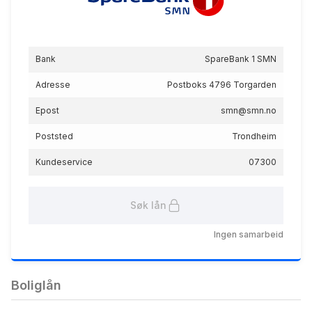
TOBB boliglån for unge
Bank
SpareBank 1 SMN
5.04
%
Adresse
Postboks 4796 Torgarden
eff.rente
Epost
smn@smn.no
Poststed
Trondheim
Kundeservice
07300
Søk lån
TOBB førstehjemslån
4.98
%
Ingen samarbeid
eff.rente
Boliglån