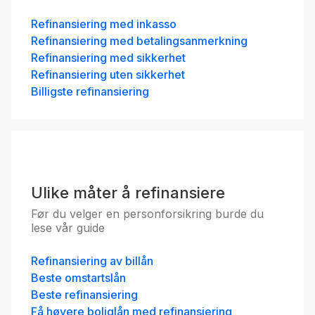
UNIO - Fastrentelån 3 år
Refinansiering med inkasso
5.03
%
Refinansiering med betalingsanmerkning
eff.rente
Refinansiering med sikkerhet
Refinansiering uten sikkerhet
Billigste refinansiering
YS - Fastrentelån 3 år
5.03
%
Ulike måter å refinansiere
eff.rente
Før du velger en personforsikring burde du
lese vår guide
Refinansiering av billån
Beste omstartslån
Beste refinansiering
Få høyere boliglån med refinansiering