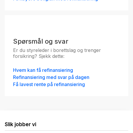
YS - Fastrentelån 5 år
5.08
%
eff.rente
Spørsmål og svar
Er du styreleder i borettslag og trenger
forsikring? Sjekk dette:
Hvem kan få refinansiering
UNIO - Fastrentelån 5 år
Refinansiering med svar på dagen
5.08
%
Få lavest rente på refinansiering
eff.rente
Slik jobber vi