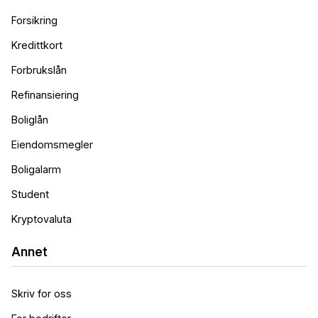
Forsikring
Boliglån m/ Fastrente 10 år
Kredittkort
UNG
5.14
%
Forbrukslån
eff.rente
Refinansiering
Boliglån
Eiendomsmegler
Boligalarm
Student
Boliglån m/ Fastrente 5 år
Kryptovaluta
5.14
%
eff.rente
Annet
Skriv for oss