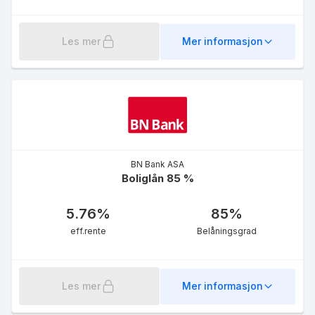
Les mer
Mer informasjon
Farmaceutene - Boliglån
Ung u/90%
5.09
%
BN Bank ASA
eff.rente
Boliglån 85 %
5.76
%
85
%
eff.rente
Belåningsgrad
Les mer
Mer informasjon
Boliglån UNG
5.52
%