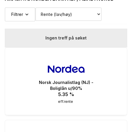
totalpris: 5 301 586 kr
Filtrer
Ingen treff på søket
Norsk Journalistlag (NJ) -
Boliglån u/90%
5.35
%
eff.rente