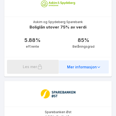
Askim og Spydeberg Sparebank
Norsk Journalistlag (NJ) -
Boliglån utover 75% av verdi
Ung u/90%
5.09
%
5.88
%
85
%
eff.rente
eff.rente
Belåningsgrad
Les mer
Mer informasjon
Farmaceutene -
Førstehjemslån u/90%
4.98
%
eff.rente
Sparebanken Øst