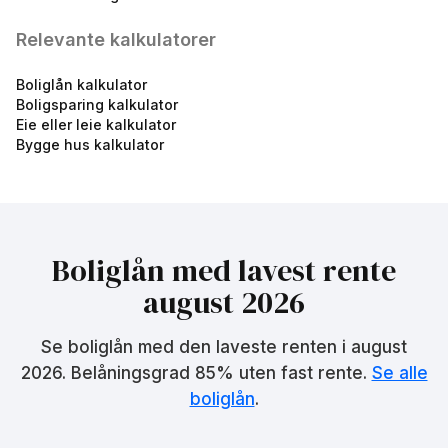
Relevante kalkulatorer
Boliglån kalkulator
Boligsparing kalkulator
Eie eller leie kalkulator
Bygge hus kalkulator
Norsk Journalistlag (NJ) -
Fastrentelån 5 år
5.08
%
eff.rente
Boliglån med lavest rente
august 2026
Se boliglån med den laveste renten i
august
2026
. Belåningsgrad 85% uten fast rente.
Se alle
boliglån
.
Norsk Journalistlag (NJ) -
Boliglån u/75 %