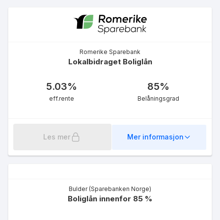
5.35
%
eff.rente
Romerike Sparebank
Lokalbidraget Boliglån
5.03
%
85
%
eff.rente
Belåningsgrad
Norsk Journalistlag (NJ) -
Boligkreditt u/60%
5.35
%
eff.rente
Les mer
Mer informasjon
Bulder (Sparebanken Norge)
Boliglån innenfor 85 %