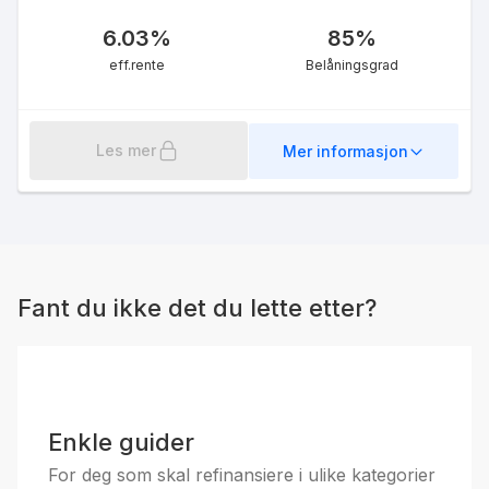
5.09
%
6.03
%
85
%
eff.rente
eff.rente
Belåningsgrad
Les mer
Mer informasjon
Boliglån m/ Fastrente 3 år
UNG
5.03
%
Fant du ikke det du lette etter?
eff.rente
Enkle guider
For deg som skal refinansiere i ulike kategorier