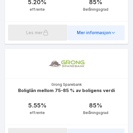
Norsk Journalistlag (NJ) -
5.20
%
85
%
Fastrentelån 10 år
eff.rente
Belåningsgrad
5.13
%
eff.rente
Les mer
Mer informasjon
Finansforbundet - Boliglån
Ung u/90%
Grong Sparebank
5.09
%
Boliglån mellom 75-85 % av boligens verdi
eff.rente
5.55
%
85
%
eff.rente
Belåningsgrad