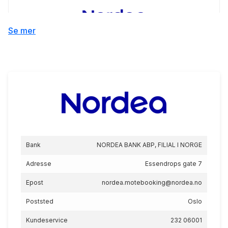
Se mer
Norsk Journalistlag (NJ) -
Hyttelån
5.40
%
eff.rente
Bank
NORDEA BANK ABP, FILIAL I NORGE
Norsk Journalistlag (NJ) -
Adresse
Essendrops gate 7
Mellomfinansiering
Epost
nordea.motebooking@nordea.no
6.73
%
eff.rente
Poststed
Oslo
Kundeservice
232 06001