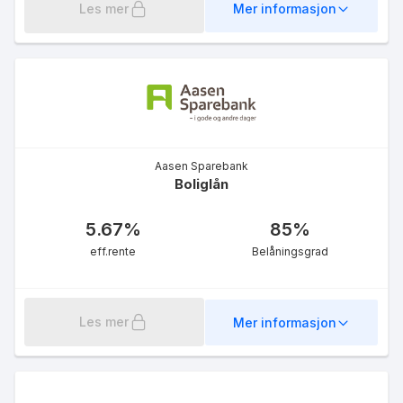
Les mer
Mer informasjon
Finansforbundet -
Førstehjemslån u/90%
4.98
%
eff.rente
Aasen Sparebank
Boliglån
5.67
%
85
%
eff.rente
Belåningsgrad
Norsk Journalistlag (NJ) -
Førstehjemslån u/90%
4.98
%
eff.rente
Les mer
Mer informasjon