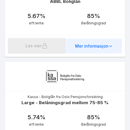
ABBL Boliglån
5.67
%
85
%
eff.rente
Belåningsgrad
Lederne - Boliglån Ung
u/90%
Les mer
Mer informasjon
5.09
%
eff.rente
Kassa - Boliglån fra Oslo Pensjonsforsikring
Large - Belåningsgrad mellom 75-85 %
Lederne - Førstehjemslån
u/90%
5.74
%
85
%
4.98
%
eff.rente
Belåningsgrad
eff.rente