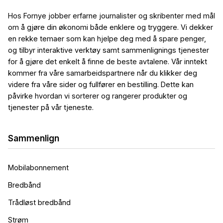
YS - Fastrentelån 10 år
Hos Fornye jobber erfarne journalister og skribenter med mål
5.13
%
om å gjøre din økonomi både enklere og tryggere. Vi dekker
eff.rente
en rekke temaer som kan hjelpe deg med å spare penger,
og tilbyr interaktive verktøy samt sammenlignings tjenester
for å gjøre det enkelt å finne de beste avtalene. Vår inntekt
kommer fra våre samarbeidspartnere når du klikker deg
videre fra våre sider og fullfører en bestilling. Dette kan
påvirke hvordan vi sorterer og rangerer produkter og
tjenester på vår tjeneste.
Boliglån m/ Fastrente 5 år
Premium
Sammenlign
5.09
%
eff.rente
Mobilabonnement
Bredbånd
Trådløst bredbånd
Strøm