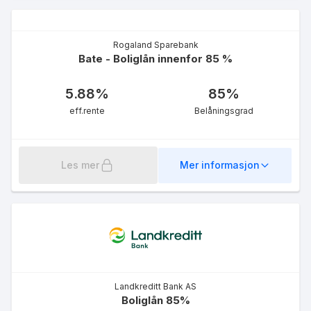
eff.rente
Rogaland Sparebank
Bate - Boliglån innenfor 85 %
5.88
%
85
%
eff.rente
Belåningsgrad
Boliglån m/ Fastrente 3 år
Premium
5.03
%
Les mer
Mer informasjon
eff.rente
Landkreditt Bank AS
Boliglån 85%
Boliglån m/ Fastrente 3 år