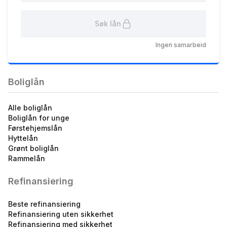
Søk lån
Ingen samarbeid
Norsk Journalistlag (NJ) -
Boliglån u/60 %
5.14
%
Boliglån
eff.rente
Alle boliglån
Boliglån for unge
Førstehjemslån
Hyttelån
Grønt boliglån
Rammelån
Refinansiering
Norsk Journalistlag (NJ) -
Fastrentelån 3 år
Beste refinansiering
5.03
%
Refinansiering uten sikkerhet
eff.rente
Refinansiering med sikkerhet