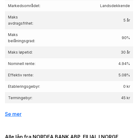
Markedsområdet:
Landsdekkende
Maks
5 år
avdragsfrihet:
Maks
90%
belåningsgrad:
Maks løpetid:
30 år
Nominell rente:
4.94%
Effektiv rente:
5.08
%
Etableringsgebyr:
0 kr
Termingebyr:
45 kr
Depotgebyr:
0 kr
Se mer
Eksempelrente: Nominell rente 4.94 %,
Effektiv rente 5.08 %, lånebeløp 3 000 000 kr,
Renteeksempel:
nedbetalingstid 25 år, Kostnad: 2 301 586 kr
Alle lån fra NORDEA BANK ABP, FILIAL I NORGE