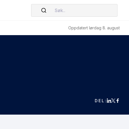
Søk..
Oppdatert lørdag 8. august
DEL: