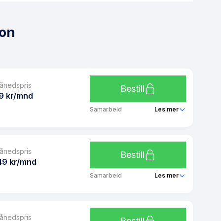
fon
ånedspris
Bestill
9 kr/mnd
Samarbeid
Les mer
Unifon Mini
ånedspris
Ubegrenset
Bestill
49 kr/mnd
Ubegrenset
Samarbeid
Les mer
Ubegrenset
Unifon 0,5 GB
Nei
ånedspris
Ubegrenset
Bestill