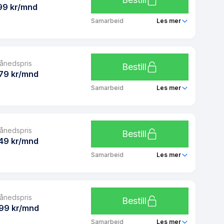
Ja
99 kr/mnd
Ubegrenset
Samarbeid
Les mer
Ubegrenset
Unifon 2 GB
Ja
ånedspris
Ubegrenset
Bestill
Ja
79 kr/mnd
Ubegrenset
Samarbeid
Les mer
Ubegrenset
Unifon 6 GB
Ja
ånedspris
Ubegrenset
Bestill
Ja
49 kr/mnd
Ubegrenset
Samarbeid
Les mer
Ubegrenset
Unifon 12 GB
Ja
ånedspris
Ubegrenset
Bestill
Ja
99 kr/mnd
Ubegrenset
Samarbeid
Les mer