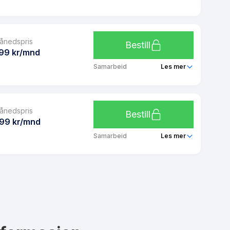
Ubegrenset
Unifon 20 GB
Ja
ånedspris
Ubegrenset
Bestill
Ja
99 kr/mnd
Ubegrenset
Samarbeid
Les mer
Ubegrenset
Unifon 40 GB
Ja
ånedspris
Ubegrenset
Bestill
Ja
99 kr/mnd
Ubegrenset
Samarbeid
Les mer
Ubegrenset
Unifon 60 GB
Ja
Ubegrenset
Ja
Ubegrenset
Ubegrenset