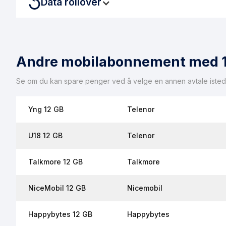
Data rollover
Denne avtalen har data rollover inkludert. Med data rollover
Andre mobilabonnement med 
Se om du kan spare penger ved å velge en annen avtale isted
Yng 12 GB
Telenor
U18 12 GB
Telenor
Talkmore 12 GB
Talkmore
NiceMobil 12 GB
Nicemobil
Happybytes 12 GB
Happybytes