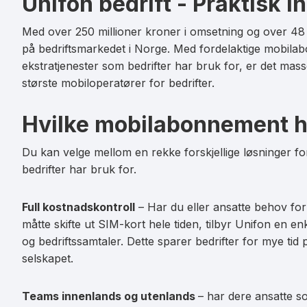
Unifon bedrift - Praktisk 
Datarollover
Bruk i EU/EØS
Med over 250 millioner kroner i omsetning og over 48 0
på bedriftsmarkedet i Norge. Med fordelaktige mobilabo
Les mer om Unifon 60 GB
ekstratjenester som bedrifter har bruk for, er det mas
største mobiloperatører for bedrifter.
Hvilke mobilabonnement h
Du kan velge mellom en rekke forskjellige løsninger 
bedrifter har bruk for.
Full kostnadskontroll
– Har du eller ansatte behov for
måtte skifte ut SIM-kort hele tiden, tilbyr Unifon en en
og bedriftssamtaler. Dette sparer bedrifter for mye tid
selskapet.
Teams innenlands og utenlands
– har dere ansatte s