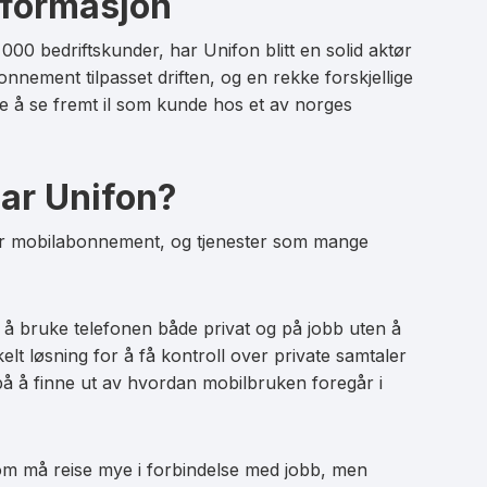
informasjon
Ja
Ja
00 bedriftskunder, har Unifon blitt en solid aktør
nnement tilpasset driften, og en rekke forskjellige
se å se fremt il som kunde hos et av norges
ar Unifon?
for mobilabonnement, og tjenester som mange
 å bruke telefonen både privat og på jobb uten å
kelt løsning for å få kontroll over private samtaler
 på å finne ut av hvordan mobilbruken foregår i
om må reise mye i forbindelse med jobb, men