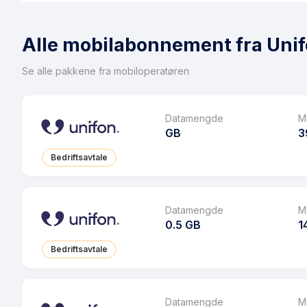
Alle mobilabonnement fra Uni
Se alle pakkene fra mobiloperatøren
Datamengde
M
GB
3
Bedriftsavtale
Pakke
Ringeminutter
Datamengde
M
0.5 GB
1
SMS
Bedriftsavtale
MMS
Pakke
Datarollover
Ringeminutter
Datamengde
M