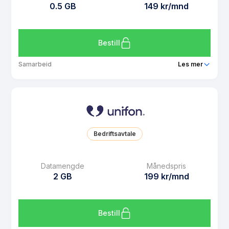
0.5 GB
149 kr/mnd
Bruk i EU/EØS
Ja
Les mer om Unifon Mini
Bestill
Samarbeid
Les mer
Pakke
Unifon 0,5 GB
Ringeminutter
Ubegrenset
SMS
Ubegrenset
Bedriftsavtale
MMS
Ubegrenset
Datarollover
Ja
Datamengde
Månedspris
2 GB
199 kr/mnd
Bruk i EU/EØS
Ja
Les mer om Unifon 0,5 GB
Bestill