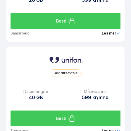
20 GB
399 kr/mnd
Bruk i EU/EØS
Ja
Les mer om Unifon 12 GB
Bestill
Samarbeid
Les mer
Pakke
Unifon 20 GB
Ringeminutter
Ubegrenset
SMS
Ubegrenset
Bedriftsavtale
MMS
Ubegrenset
Datarollover
Ja
Datamengde
Månedspris
40 GB
599 kr/mnd
Bruk i EU/EØS
Ja
Les mer om Unifon 20 GB
Bestill
Samarbeid
Les mer