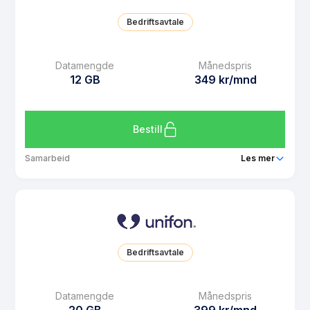
SMS
Ubegrenset
Bedriftsavtale
MMS
Ubegrenset
Datarollover
Ja
Datamengde
Månedspris
12 GB
349 kr/mnd
Bruk i EU/EØS
Ja
Les mer om Unifon 6 GB
Bestill
Samarbeid
Les mer
Pakke
Unifon 12 GB
Ringeminutter
Ubegrenset
SMS
Ubegrenset
Bedriftsavtale
MMS
Ubegrenset
Datarollover
Ja
Datamengde
Månedspris