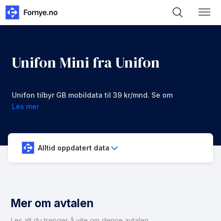
Unifon Mini fra Unifon
Unifon tilbyr GB mobildata til 39 kr/mnd. Se om
denne avtalen er noe for deg.
Les mer
Alltid oppdatert data
Mer om avtalen
Les alt du trenger å vite om denne avtalen