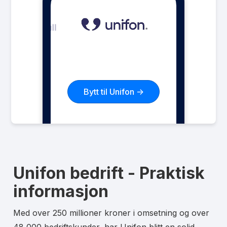
SMS
Ubegrenset
MMS
Ubegrenset
Datarollover
Ja
Bruk i EU/EØS
Ja
Les mer om Unifon 60 GB
Bytt til Unifon ->
Unifon bedrift - Praktisk
informasjon
Med over 250 millioner kroner i omsetning og over