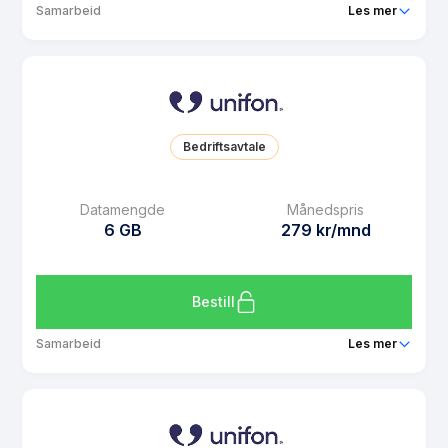
Samarbeid
Les mer
Pakke
Unifon 2 GB
Ringeminutter
Ubegrenset
SMS
Ubegrenset
Bedriftsavtale
MMS
Ubegrenset
Datarollover
Ja
Datamengde
Månedspris
6 GB
279 kr/mnd
Bruk i EU/EØS
Ja
Les mer om Unifon 2 GB
Bestill
Samarbeid
Les mer
Pakke
Unifon 6 GB
Ringeminutter
Ubegrenset