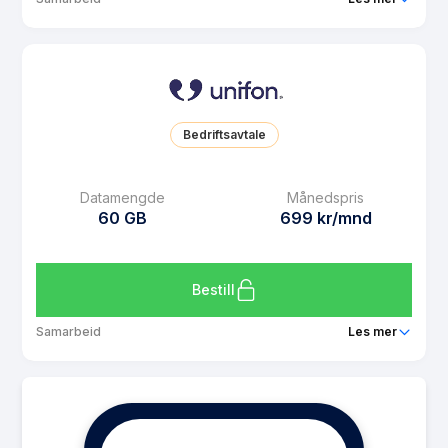
Pakke
Unifon 40 GB
Ringeminutter
Ubegrenset
SMS
Ubegrenset
Bedriftsavtale
MMS
Ubegrenset
Datarollover
Ja
Datamengde
Månedspris
60 GB
699 kr/mnd
Bruk i EU/EØS
Ja
Les mer om Unifon 40 GB
Bestill
Samarbeid
Les mer
Pakke
Unifon 60 GB
Ringeminutter
Ubegrenset