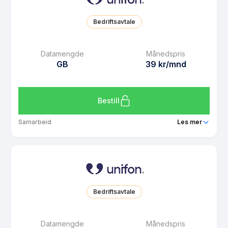
Bedriftsavtale
Datamengde
Månedspris
GB
39 kr/mnd
Bestill
Samarbeid
Les mer
Pakke
Unifon Mini
Ringeminutter
Ubegrenset
SMS
Ubegrenset
Bedriftsavtale
MMS
Ubegrenset
Datarollover
Nei
Datamengde
Månedspris