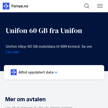
Unifon 60 GB fra Unifon
Unifon tilbyr 60 GB mobildata til 699 kr/mnd. Se om
denne avtalen er noe for deg.
Les mer
Alltid oppdatert data
Mer om avtalen
Les alt du trenger å vite om denne avtalen