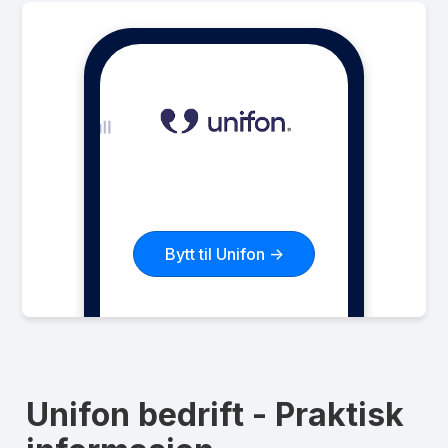
Pakke
Unifon 60 GB
Ringeminutter
Ubegrenset
SMS
Ubegrenset
MMS
Ubegrenset
Datarollover
Ja
Bruk i EU/EØS
Ja
Les mer om Unifon 60 GB
Bytt til Unifon ->
Unifon bedrift - Praktisk