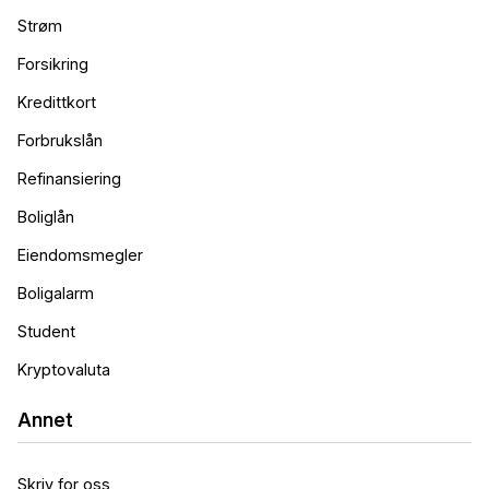
Strøm
Forsikring
Kredittkort
Forbrukslån
Refinansiering
Boliglån
Eiendomsmegler
Boligalarm
Student
Kryptovaluta
Annet
Skriv for oss