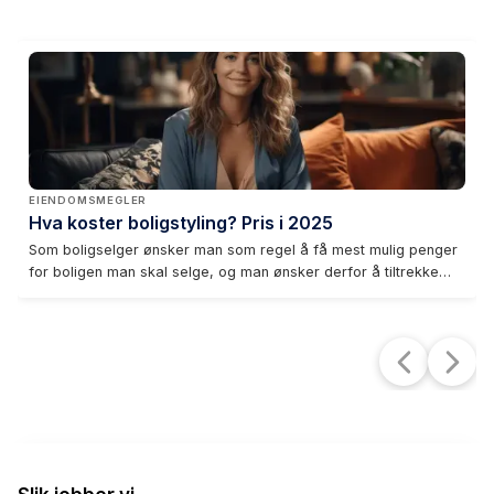
EIENDOMSMEGLER
Hva koster boligstyling? Pris i 2025
Som boligselger ønsker man som regel å få mest mulig penger
for boligen man skal selge, og man ønsker derfor å tiltrekke
seg flest mulige interesserte til visning. Boligstyling kan i mange
tilfeller være et godt verktøy å bruke for å øke verdien og
fremstille boligen på en attraktiv måte for potensielle kjøpere.