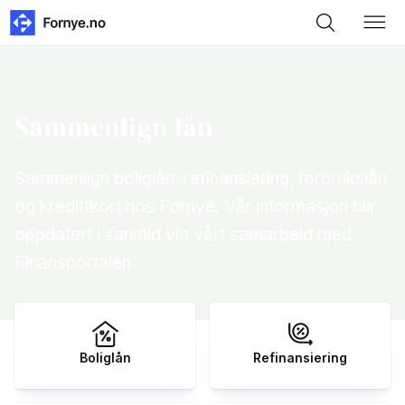
Sammenlign lån
Sammenlign boliglån, refinansiering, forbrukslån
og kredittkort hos Fornye. Vår informasjon blir
oppdatert i sanntid via vårt samarbeid med
Finansportalen.
Boliglån
Refinansiering