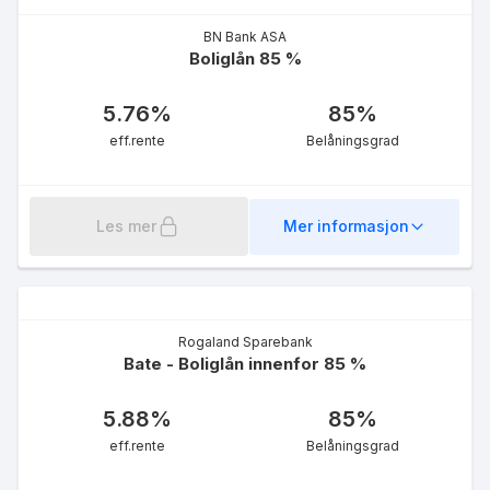
BN Bank ASA
Boliglån 85 %
5.76
%
85
%
eff.rente
Belåningsgrad
Les mer
Mer informasjon
Rogaland Sparebank
Bate - Boliglån innenfor 85 %
5.88
%
85
%
eff.rente
Belåningsgrad