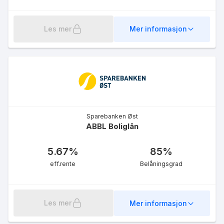
Les mer
Mer informasjon
Sparebanken Øst
ABBL Boliglån
5.67
%
85
%
eff.rente
Belåningsgrad
Les mer
Mer informasjon