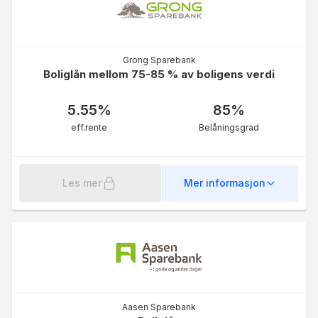
Grong Sparebank
Boliglån mellom 75-85 % av boligens verdi
5.55
%
85
%
eff.rente
Belåningsgrad
Les mer
Mer informasjon
Aasen Sparebank