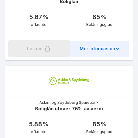
Boliglån
5.67
%
85
%
eff.rente
Belåningsgrad
Les mer
Mer informasjon
Askim og Spydeberg Sparebank
Boliglån utover 75% av verdi
5.88
%
85
%
eff.rente
Belåningsgrad